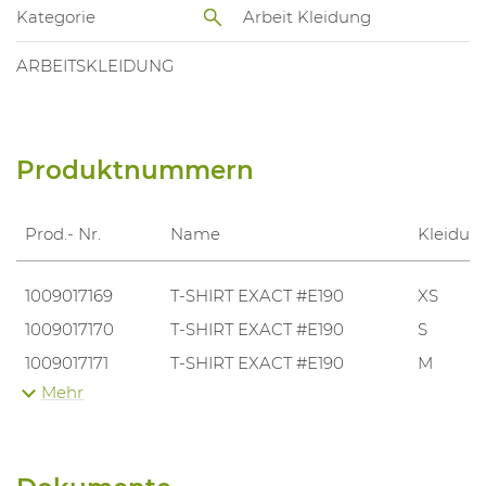
Kategorie
Arbeit Kleidung
ARBEITSKLEIDUNG
Produktnummern
Prod.- Nr.
Name
Kleidun
1009017169
T-SHIRT EXACT #E190
XS
1009017170
T-SHIRT EXACT #E190
S
1009017171
T-SHIRT EXACT #E190
M
Mehr
1009017172
T-SHIRT EXACT #E190
L
1009017173
T-SHIRT EXACT #E190
XL
1009017174
T-SHIRT EXACT #E190
XXL