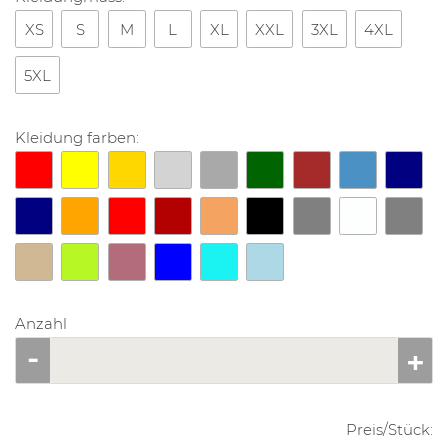
XS
S
M
L
XL
XXL
3XL
4XL
5XL
Kleidung farben:
Anzahl
Preis/
Stück
: