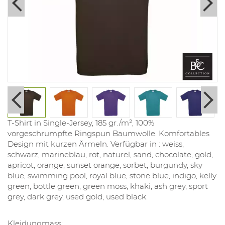
T-Shirt in Single-Jersey, 185 gr./m², 100%
vorgeschrumpfte Ringspun Baumwolle. Komfortables
Design mit kurzen Ärmeln. Verfügbar in : weiss,
schwarz, marineblau, rot, naturel, sand, chocolate, gold,
apricot, orange, sunset orange, sorbet, burgundy, sky
blue, swimming pool, royal blue, stone blue, indigo, kelly
green, bottle green, green moss, khaki, ash grey, sport
grey, dark grey, used gold, used black.
Kleidungmass: