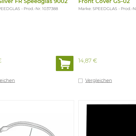
Silver FR Speedglas 9002
Front Cover G5-02
SPEEDGLAS
Prod.-Nr. 1037388
Marke: SPEEDGLAS
Prod.-N
€
14,87 €
leichen
Vergleichen