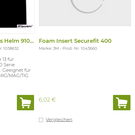
Filter/13 Aut Schweiss Helm 9100/100
Foam Insert Securefit 400
r. 1038632
Marke: 3M
Prod.-Nr. 1043660
 13 für
0 Serie
. Geeignet für
MIG/MAG/TIG
6,02 €
Vergleichen