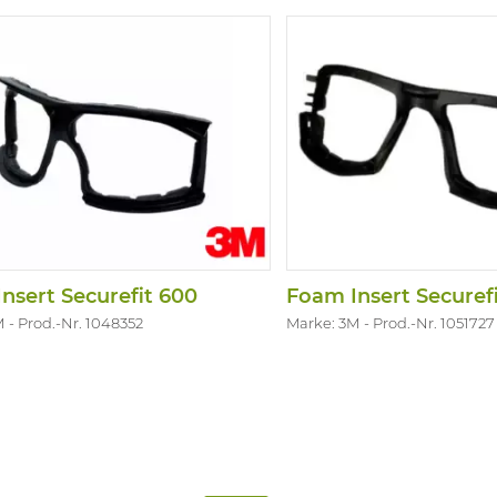
nsert Securefit 600
Foam Insert Securef
M
Prod.-Nr. 1048352
Marke: 3M
Prod.-Nr. 1051727