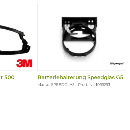
it 500
Batteriehalterung Speedglas G5
Marke: SPEEDGLAS
Prod.-Nr. 1055253