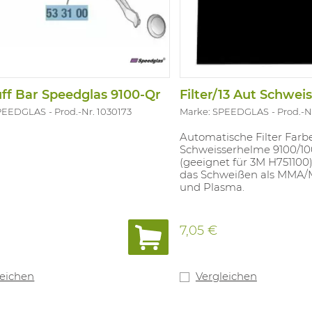
ff Bar Speedglas 9100-Qr
SPEEDGLAS
Prod.-Nr. 1030173
Marke: SPEEDGLAS
Prod.-N
Automatische Filter Farbe
Schweisserhelme 9100/10
(geeignet für 3M H751100)
das Schweißen als MMA/
und Plasma.
7,05 €
leichen
Vergleichen