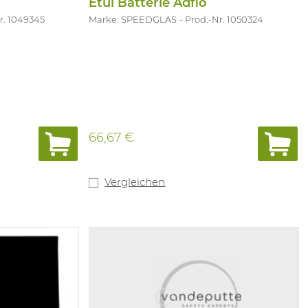
Etui Batterie Adflo
r. 1049345
Marke: SPEEDGLAS
Prod.-Nr. 1050324
66,67 €
Vergleichen