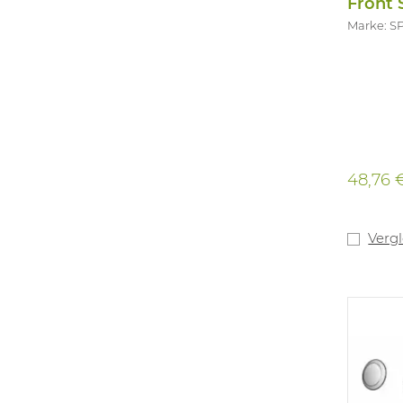
Front 
Marke: 
48,76 
Verg