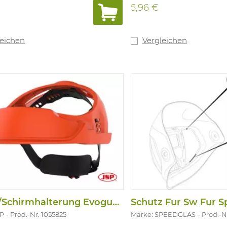
5,96 €
leichen
Vergleichen
Haupt/Schirmhalterung Evoguard M
SP
Prod.-Nr. 1055825
Marke: SPEEDGLAS
Prod.-N