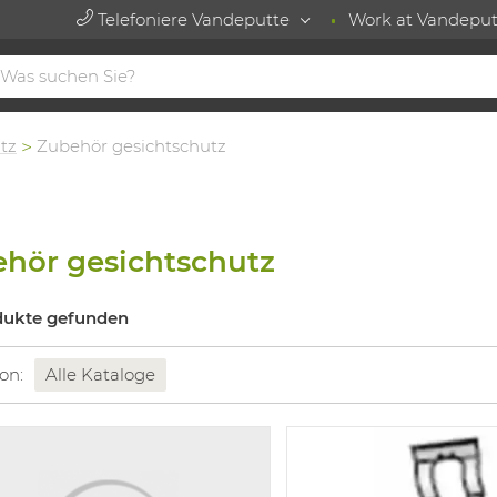
Telefoniere Vandeputte
Work at Vandeput
tz
Zubehör gesichtschutz
hör gesichtschutz
dukte gefunden
 on:
Alle Kataloge