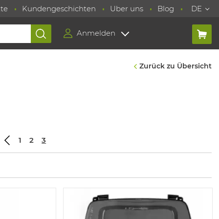
te
Kundengeschichten
Uber uns
Blog
DE
Anmelden
Zurück zu Übersicht
1
2
3