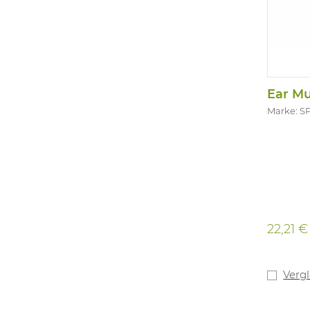
Ear Mu
Marke: 
22,21 €
Verg