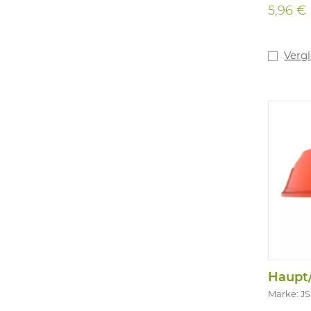
5,96 €
Verg
Marke: J