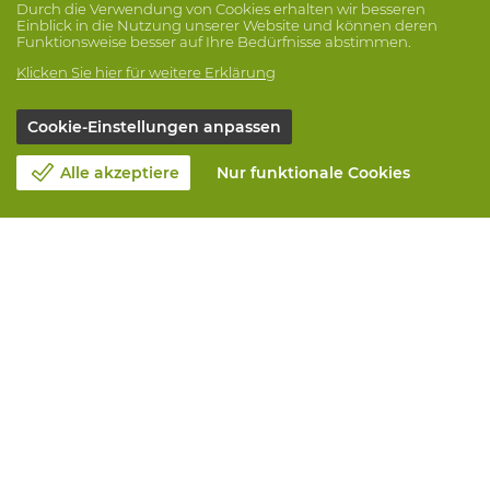
Durch die Verwendung von Cookies erhalten wir besseren
Einblick in die Nutzung unserer Website und können deren
Funktionsweise besser auf Ihre Bedürfnisse abstimmen.
Klicken Sie hier für weitere Erklärung
Cookie-Einstellungen anpassen
Alle akzeptiere
Nur funktionale Cookies
Unsere Firma
Blog
Kontakt
Einen Termin machen 📆
Corporate Social Responsability
Arbeiten bei Vandeputte
Rucksendeformular