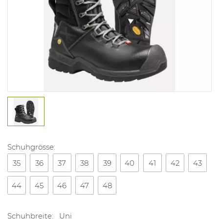
Schuhgrösse:
35
36
37
38
39
40
41
42
43
44
45
46
47
48
Schuhbreite:
Uni