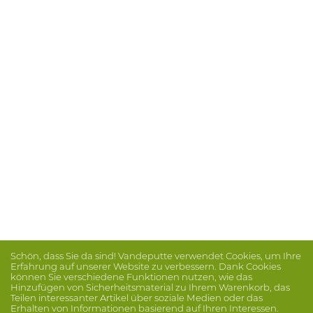
Schön, dass Sie da sind! Vandeputte verwendet Cookies, um Ihre
Erfahrung auf unserer Website zu verbessern. Dank Cookies
können Sie verschiedene Funktionen nutzen, wie das
Hinzufügen von Sicherheitsmaterial zu Ihrem Warenkorb, das
Teilen interessanter Artikel über soziale Medien oder das
Erhalten von Informationen basierend auf Ihren Interessen.