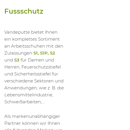
1062103011
Hoheschuh 1368 Heavy Duty S3 M HRO HI 
Fussschutz
1062103012
Hoheschuh 1368 Heavy Duty S3 M HRO HI 
1062103013
Hoheschuh 1368 Heavy Duty S3 M HRO HI 
1062103014
Hoheschuh 1368 Heavy Duty S3 M HRO HI 
Vandeputte bietet Ihnen
ein komplettes Sortiment
an Arbeitsschuhen mit den
Zulassungen
S1, S1P, S2
und
S3
für Damen und
Herren, Feuerschutzstiefel
und Sicherheitsstiefel für
verschiedene Sektoren und
Anwendungen, wie z. B. die
Lebensmittelindustrie,
Schweißarbeiten,...
Als markenunabhängiger
Partner können wir Ihnen