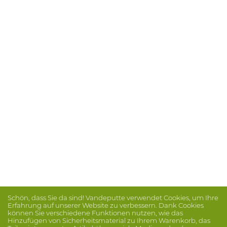
Schön, dass Sie da sind! Vandeputte verwendet Cookies, um Ihre
Erfahrung auf unserer Website zu verbessern. Dank Cookies
können Sie verschiedene Funktionen nutzen, wie das
Hinzufügen von Sicherheitsmaterial zu Ihrem Warenkorb, das