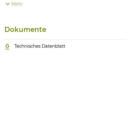
Mehr
1061264004
Handschuhe Butoflex 652
Dokumente
Technisches Datenblatt