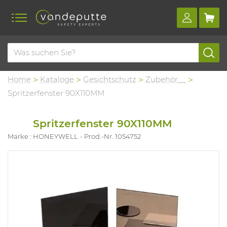
Home
Kataloge
Gesichtschutz
Zubehör__
Spritzerfenster 90X110MM
Spritzerfenster 90X110MM
Marke : HONEYWELL
Prod.-Nr. 1054752