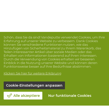
Schön, dass Sie da sind! Vandeputte verwendet Cookies, um Ihre
Erfahrung auf unserer Website zu verbessern. Dank Cookies
können Sie verschiedene Funktionen nutzen, wie das
Hinzufügen von Sicherheitsmaterial zu Ihrem Warenkorb, das
Teilen interessanter Artikel über soziale Medien oder das
Erhalten von Informationen basierend auf Ihren Interessen.
Durch die Verwendung von Cookies erhalten wir besseren
Einblick in die Nutzung unserer Website und können deren
Funktionsweise besser auf Ihre Bedürfnisse abstimmen.
Klicken Sie hier für weitere Erklärung
Cookie-Einstellungen anpassen
Alle akzeptiere
Nur funktionale Cookies