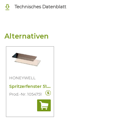
Technisches Datenblatt
Alternativen
HONEYWELL
S
pritzerfenster 51X108MM
Prod.-Nr. 1054751