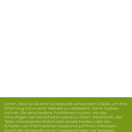
Schön, dass Sie da sind! Vandeputte verwendet Cookies, um Ihre
Erfahrung auf unserer Website zu verbessern. Dank Cookies
können Sie verschiedene Funktionen nutzen, wie das
Hinzufügen von Sicherheitsmaterial zu Ihrem Warenkorb, das
Teilen interessanter Artikel über soziale Medien oder das
Erhalten von Informationen basierend auf Ihren Interessen.
Durch die Verwendung von Cookies erhalten wir besseren