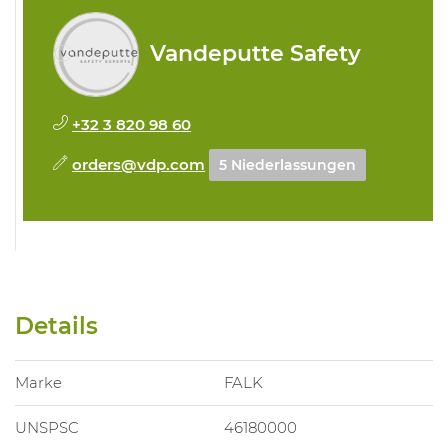
Vandeputte Safety
+32 3 820 98 60
orders@vdp.com
5 Niederlassungen
Details
Marke
FALK
UNSPSC
46180000