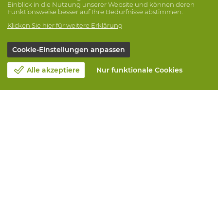
Einblick in die Nutzung unserer Website und können deren
Funktionsweise besser auf Ihre Bedürfnisse abstimmen.
Klicken Sie hier für weitere Erklärung
Cookie-Einstellungen anpassen
Alle akzeptiere
Nur funktionale Cookies
Unsere Firma
Blog
Kontakt
Einen Termin machen 📆
Corporate Social Responsability
Arbeiten bei Vandeputte
Rucksendeformular