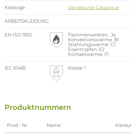
Kataloge
Vandeputte Catalogue
ARBEITSKLEIDUNG
EN-ISO 11612
Flammenverbreit.: Ja
Konvektionswärme: B1
Strahlungswärme: C1
Eisentropfen: E2
Kontaktwärme: F1
IEC 61482
Klasse: 1
Produktnummern
Prod.- Nr.
Name
Kleidun