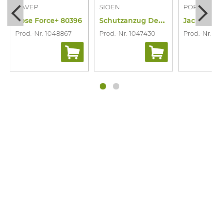
HAVEP
SIOEN
PORTWES
S
chutzanzug Devona Offshore
Hose Force+ 80396
Prod.-Nr. 1048867
Prod.-Nr. 1047430
Prod.-Nr. 1