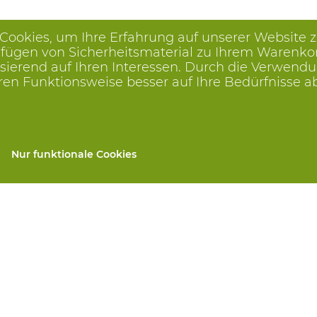
 Cookies, um Ihre Erfahrung auf unserer Website 
ügen von Sicherheitsmaterial zu Ihrem Warenkorb, 
ierend auf Ihren Interessen. Durch die Verwendu
ren Funktionsweise besser auf Ihre Bedürfnisse 
Nur funktionale Cookies
gen
Alle Produkte
llen
PSA nach Maß
and repair
Handschutz
 services
Fuss Schutz