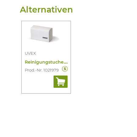
Alternativen
UVEX
R
einigungstucher FR Reinigungsstation
Prod.-Nr. 1021979