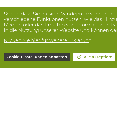
Schön, dass Sie da sind! Vandeputte verwendet
verschiedene Funktionen nutzen, wie das Hinzuf
Medien oder das Erhalten von Informationen bas
in die Nutzung unserer Website und können de
Klicken Sie hier für weitere Erklärung
Cookie-Einstellungen anpassen
Alle akzeptiere
Unsere Firma
Alle Leistun
Blog
Online beste
Kontakt
Maintenance 
Einen Termin machen 📆
Measurement