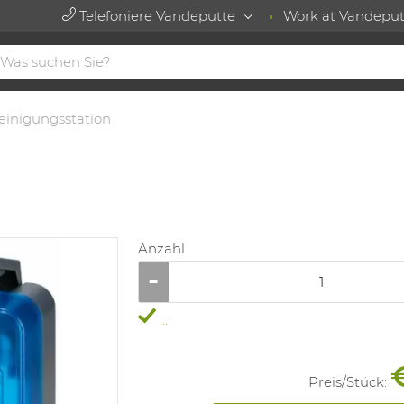
Telefoniere Vandeputte
Work at Vandeput
einigungsstation
Anzahl
...
Preis/
Stück
: