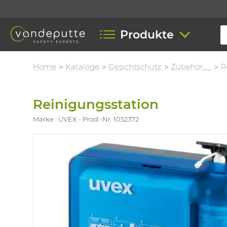
Produkte
Home
Kataloge
Gesichtschutz
Zubehör__
R
Reinigungsstation
Marke : UVEX
Prod.-Nr. 1052372