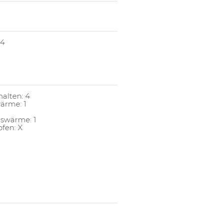
 4
alten: 4
ärme: 1
gswärme: 1
pfen: X