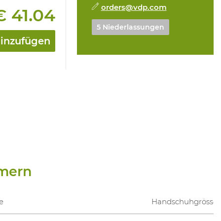
orders@vdp.com
€ 41.04
5 Niederlassungen
hinzufügen
mern
e
Handschuhgrösse