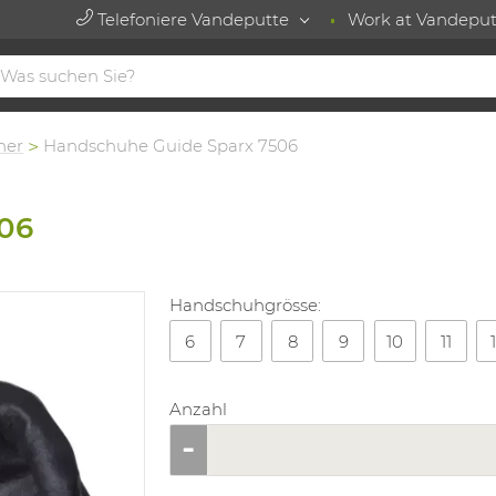
Telefoniere Vandeputte
Work at Vandeput
her
Handschuhe Guide Sparx 7506
06
Handschuhgrösse:
6
7
8
9
10
11
Anzahl