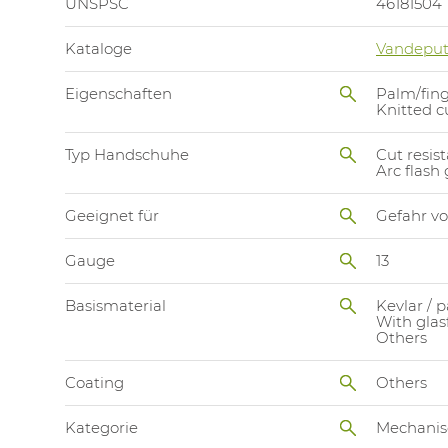
UNSPSC
46181504
Kataloge
Vandeput
Eigenschaften
Palm/fing
Knitted c
Typ Handschuhe
Cut resis
Arc flash 
Geeignet für
Gefahr v
Gauge
13
Basismaterial
Kevlar / 
With glas
Others
Coating
Others
Kategorie
Mechanis