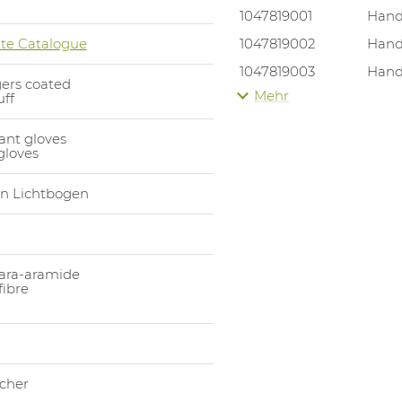
1047819001
Hand
te Catalogue
1047819002
Hand
1047819003
Hand
ers coated
Mehr
uff
1047819004
Hand
1047819005
Hand
tant gloves
gloves
1047819006
Hand
1047819007
Hand
on Lichtbogen
para-aramide
fibre
cher