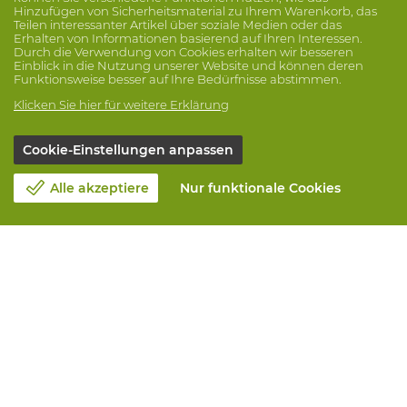
Hinzufügen von Sicherheitsmaterial zu Ihrem Warenkorb, das
Teilen interessanter Artikel über soziale Medien oder das
Erhalten von Informationen basierend auf Ihren Interessen.
Durch die Verwendung von Cookies erhalten wir besseren
Einblick in die Nutzung unserer Website und können deren
Funktionsweise besser auf Ihre Bedürfnisse abstimmen.
Klicken Sie hier für weitere Erklärung
Cookie-Einstellungen anpassen
Alle akzeptiere
Nur funktionale Cookies
Unsere Firma
Blog
Kontakt
Einen Termin machen 📆
Corporate Social Responsability
Arbeiten bei Vandeputte