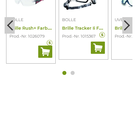
BOLLE
BOLLE
UVEX
B
rille Rush+ Farbl Platinum (ro/Schw)
B
rille Tracker Ii Farbl Bf Kf
Prod.-Nr. 1026079
Prod.-Nr. 1015367
Prod.-Nr. 1