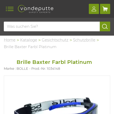
Home
Kataloge
Gesichtschutz
Schutzbrille
Brille Baxter Farbl Platinum
Brille Baxter Farbl Platinum
Marke : BOLLE
Prod.-Nr. 1034148