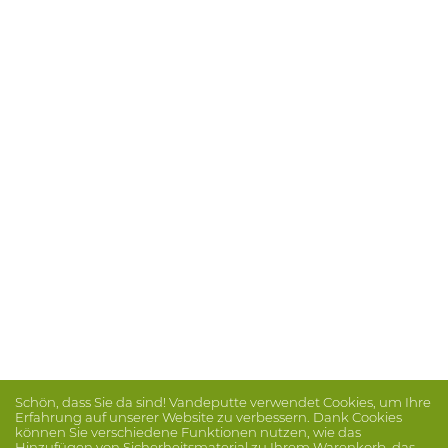
Schön, dass Sie da sind! Vandeputte verwendet Cookies, um Ihre
Erfahrung auf unserer Website zu verbessern. Dank Cookies
können Sie verschiedene Funktionen nutzen, wie das
Hinzufügen von Sicherheitsmaterial zu Ihrem Warenkorb, das