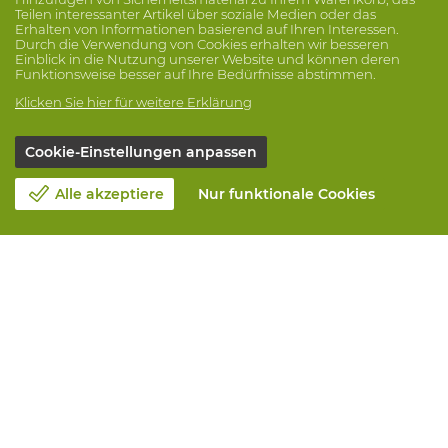
Teilen interessanter Artikel über soziale Medien oder das
Erhalten von Informationen basierend auf Ihren Interessen.
Durch die Verwendung von Cookies erhalten wir besseren
Einblick in die Nutzung unserer Website und können deren
Funktionsweise besser auf Ihre Bedürfnisse abstimmen.
Klicken Sie hier für weitere Erklärung
Cookie-Einstellungen anpassen
Alle akzeptiere
Nur funktionale Cookies
Unsere Firma
Blog
Kontakt
Einen Termin machen 📆
Corporate Social Responsability
Arbeiten bei Vandeputte