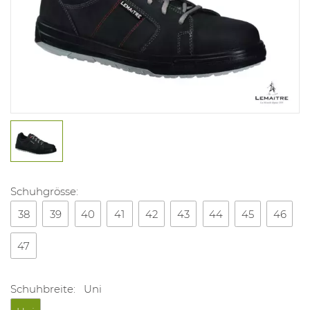
Schuhgrösse:
38
39
40
41
42
43
44
45
46
47
Schuhbreite:
Uni