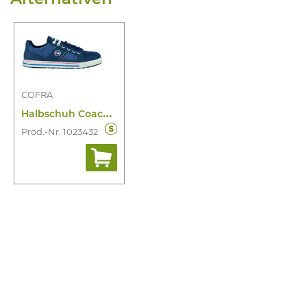
COFRA
H
albschuh Coach S3 SRC
Prod.-Nr. 1023432