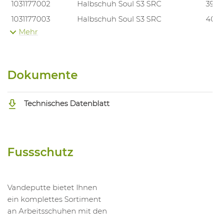
1031177002
Halbschuh Soul S3 SRC
39
1031177003
Halbschuh Soul S3 SRC
40
Mehr
1031177004
Halbschuh Soul S3 SRC
41
1031177005
Halbschuh Soul S3 SRC
42
1031177006
Halbschuh Soul S3 SRC
43
Dokumente
1031177007
Halbschuh Soul S3 SRC
44
1031177008
Halbschuh Soul S3 SRC
45
Technisches Datenblatt
1031177009
Halbschuh Soul S3 SRC
46
1031177010
Halbschuh Soul S3 SRC
47
Fussschutz
Vandeputte bietet Ihnen
ein komplettes Sortiment
an Arbeitsschuhen mit den