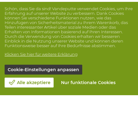
Schön, dass Sie da sind! Vandeputte verwendet Cookies, um Ihre
Erfahrung auf unserer Website zu verbessern. Dank Cookies
können Sie verschiedene Funktionen nutzen, wie das
Hinzufügen von Sicherheitsmaterial zu Ihrem Warenkorb, das
Teilen interessanter Artikel über soziale Medien oder das
Erhalten von Informationen basierend auf Ihren Interessen.
Durch die Verwendung von Cookies erhalten wir besseren
Einblick in die Nutzung unserer Website und können deren
Funktionsweise besser auf Ihre Bedürfnisse abstimmen.
Klicken Sie hier für weitere Erklärung
Cookie-Einstellungen anpassen
Alle akzeptiere
Nur funktionale Cookies
Unsere Firma
Blog
Kontakt