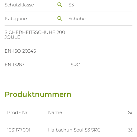
Schutzklasse
S3
Kategorie
Schuhe
SICHERHEITSSCHUHE 200
JOULE
EN-ISO 20345
EN 13287
: SRC
Produktnummern
Prod.- Nr.
Name
Sch
1031177001
Halbschuh Soul S3 SRC
38