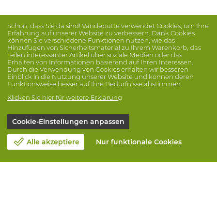
Schön, dass Sie da sind! Vandeputte verwendet Cookies, um Ihre
Erfahrung auf unserer Website zu verbessern. Dank Cookies
können Sie verschiedene Funktionen nutzen, wie das
Hinzufügen von Sicherheitsmaterial zu Ihrem Warenkorb, das
Teilen interessanter Artikel über soziale Medien oder das
Erhalten von Informationen basierend auf Ihren Interessen.
Durch die Verwendung von Cookies erhalten wir besseren
Einblick in die Nutzung unserer Website und können deren
Funktionsweise besser auf Ihre Bedürfnisse abstimmen.
Klicken Sie hier für weitere Erklärung
Cookie-Einstellungen anpassen
Alle akzeptiere
Nur funktionale Cookies
Unsere Firma
Blog