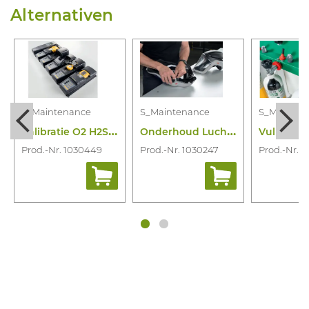
Alternativen
S_Maintenance
S_Maintenance
S_Mainten
K
alibratie O2 H2S Lel Co Of Combi
O
nderhoud Luchtkap
Vullen Fle
Prod.-Nr. 1030449
Prod.-Nr. 1030247
Prod.-Nr. 