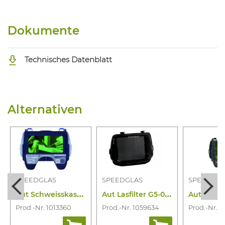
Dokumente
Technisches Datenblatt
Alternativen
SPEEDGLAS
SPEEDGLAS
SPEEDGLA
A
ut Schweisskass 9100X 54X107MM 5/8/9-13
A
ut Lasfilter G5-01/03VC 73X109 3/5/8-14
Prod.-Nr. 1013360
Prod.-Nr. 1059634
Prod.-Nr. 1