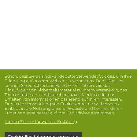
Schön, dass Sie da sind! Vandeputte verwendet Cookies, um Ihre
Erfahrung auf unserer Website zu verbessern. Dank Cookies
können Sie verschiedene Funktionen nutzen, wie das
Hinzufügen von Sicherheitsmaterial zu Ihrem Warenkorb, das
Teilen interessanter Artikel über soziale Medien oder das
Erhalten von Informationen basierend auf Ihren Interessen.
Durch die Verwendung von Cookies erhalten wir besseren
Einblick in die Nutzung unserer Website und können deren
Funktionsweise besser auf Ihre Bedürfnisse abstimmen.
Klicken Sie hier für weitere Erklärung
Cookie-Einstellungen anpassen