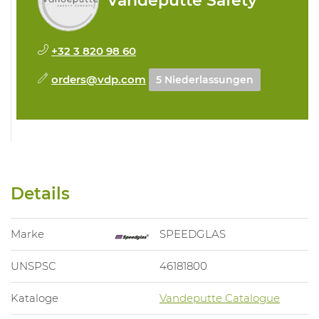
Vandeputte Safety
+32 3 820 98 60
orders@vdp.com
5 Niederlassungen
Details
Marke
SPEEDGLAS
UNSPSC
46181800
Kataloge
Vandeputte Catalogue