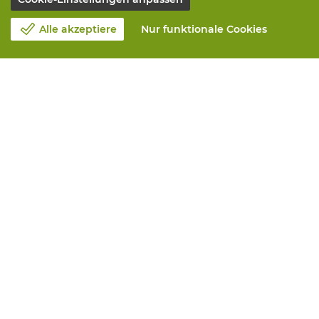
Alle akzeptiere
Nur funktionale Cookies
Unsere Firma
Blog
Kontakt
Einen Termin machen 📆
Corporate Social Responsability
Arbeiten bei Vandeputte
Rucksendeformular
Alle Leistungen
Online bestellen
Maintenance and repair
Measurement services