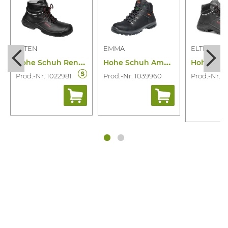
ELTEN
EMMA
ELTEN
H
ohe Schuh Renzo GTX Mid S3
H
ohe Schuh Amazone S3 SRC
Prod.-Nr. 1022981
Prod.-Nr. 1039960
Prod.-Nr. 