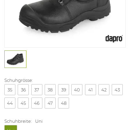
Schuhgrösse:
35
36
37
38
39
40
41
42
43
44
45
46
47
48
Schuhbreite:
Uni