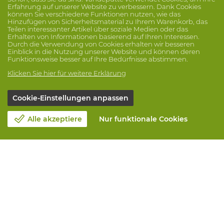
Erfahrung auf unserer Website zu verbessern. Dank Cookies
können Sie verschiedene Funktionen nutzen, wie das
Hinzufügen von Sicherheitsmaterial zu Ihrem Warenkorb, das
Teilen interessanter Artikel über soziale Medien oder das
Erhalten von Informationen basierend auf Ihren Interessen.
Durch die Verwendung von Cookies erhalten wir besseren
Einblick in die Nutzung unserer Website und können deren
Funktionsweise besser auf Ihre Bedürfnisse abstimmen.
Klicken Sie hier für weitere Erklärung
Cookie-Einstellungen anpassen
Alle akzeptiere
Nur funktionale Cookies
Unsere Firma
Blog
Kontakt
Einen Termin machen 📆
Corporate Social Responsability