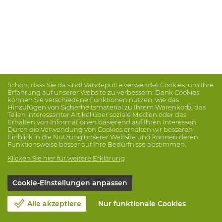
Schön, dass Sie da sind! Vandeputte verwendet Cookies, um Ihre
Erfahrung auf unserer Website zu verbessern. Dank Cookies
können Sie verschiedene Funktionen nutzen, wie das
Hinzufügen von Sicherheitsmaterial zu Ihrem Warenkorb, das
Teilen interessanter Artikel über soziale Medien oder das
Erhalten von Informationen basierend auf Ihren Interessen.
Durch die Verwendung von Cookies erhalten wir besseren
Einblick in die Nutzung unserer Website und können deren
Funktionsweise besser auf Ihre Bedürfnisse abstimmen.
Klicken Sie hier für weitere Erklärung
Cookie-Einstellungen anpassen
Alle akzeptiere
Nur funktionale Cookies