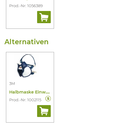
Prod.-Nr. 1056389
Alternativen
3M
H
albmaske Einweg 4251+ A1P2 R D
Prod.-Nr. 1002115