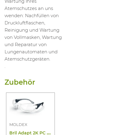
Wartung Ihres
Atemschutzes an uns
wenden: Nachfüllen von
Druckluftflaschen,
Reinigung und Wartung
von Vollmasken, Wartung
und Reparatur von
Lungenautomaten und
Atemschutzgeräten.
.
Zubehör
MOLDEX
B
ril Adapt 2K PC Farbl Af As