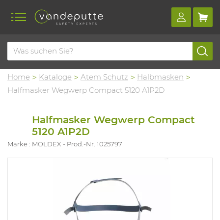
Home
Kataloge
Atem Schutz
Halbmasken
Halfmasker Wegwerp Compact 5120 A1P2D
Halfmasker Wegwerp Compact
5120 A1P2D
Marke : MOLDEX
Prod.-Nr. 1025797