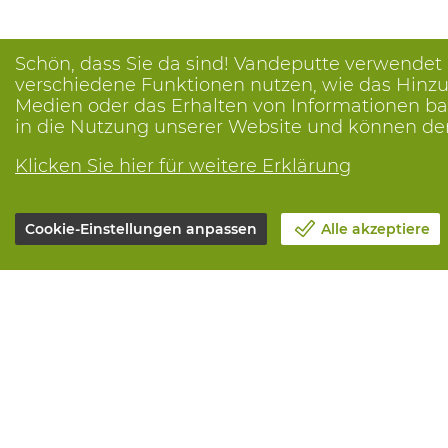
Schön, dass Sie da sind! Vandeputte verwendet
verschiedene Funktionen nutzen, wie das Hinzuf
Medien oder das Erhalten von Informationen bas
in die Nutzung unserer Website und können de
Klicken Sie hier für weitere Erklärung
Cookie-Einstellungen anpassen
Alle akzeptiere
Unsere Firma
Alle Leistun
Blog
Online beste
Kontakt
Maintenance 