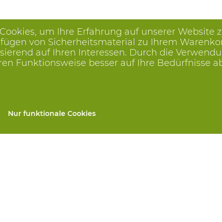
 Cookies, um Ihre Erfahrung auf unserer Website 
ügen von Sicherheitsmaterial zu Ihrem Warenkorb, 
ierend auf Ihren Interessen. Durch die Verwendu
ren Funktionsweise besser auf Ihre Bedürfnisse 
Nur funktionale Cookies
gen
Alle Produkte
llen
PSA nach Maß
and repair
Handschutz