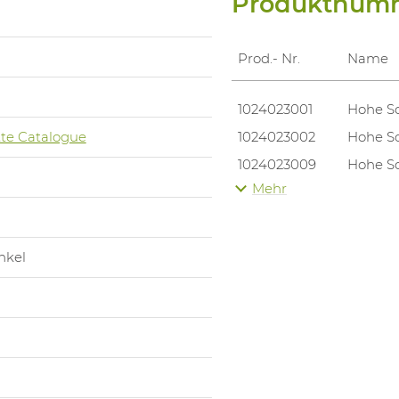
Produktnum
Prod.- Nr.
Name
1024023001
Hohe S
te Catalogue
1024023002
Hohe S
1024023009
Hohe S
Mehr
1024023010
Hohe S
1024023012
Hohe S
1024023013
Hohe S
nkel
1024023014
Hohe S
1024023019
Hohe S
1024023028
Hohe S
1024023029
Hohe S