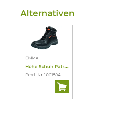
Alternativen
EMMA
H
ohe Schuh Patrick S3 HRO HI CI SRC
Prod.-Nr. 1001584