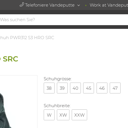
Telefoniere Vandeputte
Work at Vandeput
chuh PWR312 S3 HRO SRC
O SRC
Schuhgrösse:
38
39
40
45
46
47
Schuhbreite:
W
XW
XXW