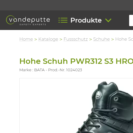
Produkte
Home
Kataloge
Fussschutz
Schuhe
Hohe S
Hohe Schuh PWR312 S3 HR
Marke : BATA
Prod.-Nr. 1024023