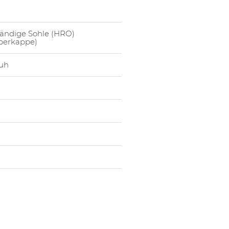
tändige Sohle (HRO)
Uberkappe)
uh