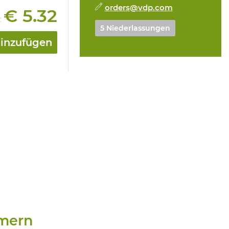
orders@vdp.com
€ 5.32
:
5 Niederlassungen
hinzufügen
mern