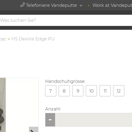
Telefoniere Vandeputte
Work at Vandeput
her
HS Dexlite Edge PU
Handschuhgrösse:
7
8
9
10
11
12
Anzahl