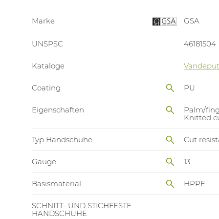
Marke
GSA
UNSPSC
46181504
Kataloge
Vandeput
Coating
PU
Eigenschaften
Palm/fing
Knitted c
Typ Handschuhe
Cut resis
Gauge
13
Basismaterial
HPPE
SCHNITT- UND STICHFESTE
HANDSCHUHE