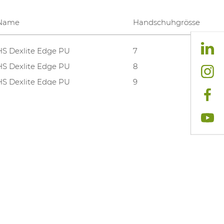
Name
Handschuhgrösse
HS Dexlite Edge PU
7
HS Dexlite Edge PU
8
HS Dexlite Edge PU
9
HS Dexlite Edge PU
10
HS Dexlite Edge PU
11
HS Dexlite Edge PU
12