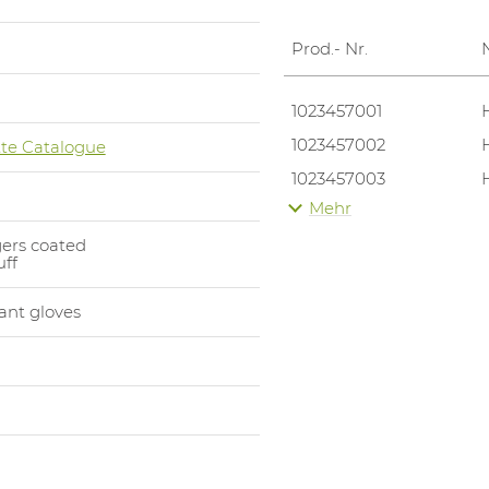
Prod.- Nr.
1023457001
1023457002
te Catalogue
1023457003
Mehr
1023457004
ers coated
1023457005
uff
1023457006
tant gloves