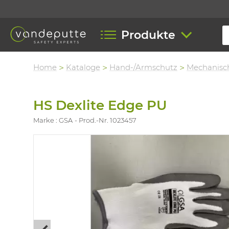
Produkte
Home
Kataloge
Hand-/Armschutz
Mechanisc
HS Dexlite Edge PU
Marke : GSA
Prod.-Nr. 1023457