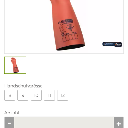
Handschuhgrösse:
8
9
10
11
12
Anzahl