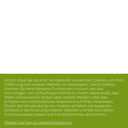
Schön, dass Sie da sind! Vandeputte verwendet Cookies, um Ihre
Erfahrung auf unserer Website zu verbessern. Dank Cookies
können Sie verschiedene Funktionen nutzen, wie das
Hinzufügen von Sicherheitsmaterial zu Ihrem Warenkorb, das
Teilen interessanter Artikel über soziale Medien oder das
Erhalten von Informationen basierend auf Ihren Interessen.
Durch die Verwendung von Cookies erhalten wir besseren
Einblick in die Nutzung unserer Website und können deren
Funktionsweise besser auf Ihre Bedürfnisse abstimmen.
Klicken Sie hier für weitere Erklärung