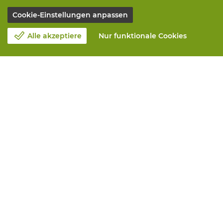
Cookie-Einstellungen anpassen
Alle akzeptiere
Nur funktionale Cookies
Unsere Firma
Blog
Kontakt
Einen Termin machen 📆
Corporate Social Responsability
Arbeiten bei Vandeputte
Rucksendeformular
Alle Leistungen
Online bestellen
Maintenance and repair