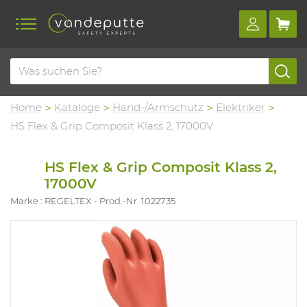
Home
Kataloge
Hand-/Armschutz
Elektriker
HS Flex & Grip Composit Klass 2, 17000V
HS Flex & Grip Composit Klass 2,
17000V
Marke : REGELTEX
Prod.-Nr. 1022735