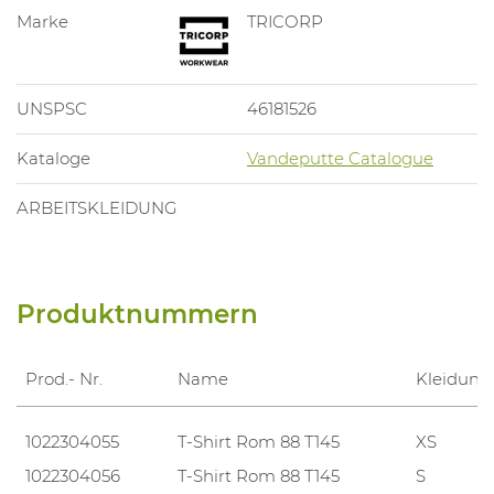
Marke
TRICORP
UNSPSC
46181526
Kataloge
Vandeputte Catalogue
ARBEITSKLEIDUNG
Produktnummern
Prod.- Nr.
Name
Kleidung
1022304055
T-Shirt Rom 88 T145
XS
1022304056
T-Shirt Rom 88 T145
S