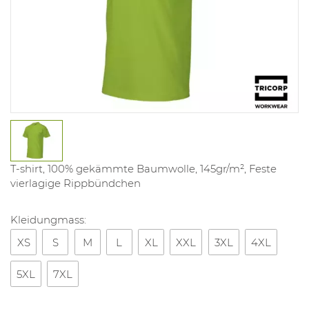
T-shirt, 100% gekämmte Baumwolle, 145gr/m², Feste
vierlagige Rippbündchen
Kleidungmass:
XS
S
M
L
XL
XXL
3XL
4XL
5XL
7XL