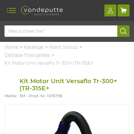
Home
Kataloge
Atem Schutz
Gebläse-Filtergeräte
Kit Motor Unit Versaflo Tr-300+(TR-315E+
Kit Motor Unit Versaflo Tr-300+
(TR-315E+
Marke : 3M
Prod.-Nr. 1016798