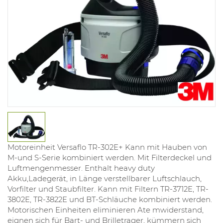
Motoreinheit Versaflo TR-302E+ Kann mit Hauben von
M-und S-Serie kombiniert werden. Mit Filterdeckel und
Luftmengenmesser. Enthalt heavy duty
Akku,Ladegerät, in Länge verstellbarer Luftschlauch,
Vorfilter und Staubfilter. Kann mit Filtern TR-3712E, TR-
3802E, TR-3822E und BT-Schläuche kombiniert werden.
Motorischen Einheiten eliminieren Ate mwiderstand,
eignen sich für Bart- und Brilletrager, kümmern sich