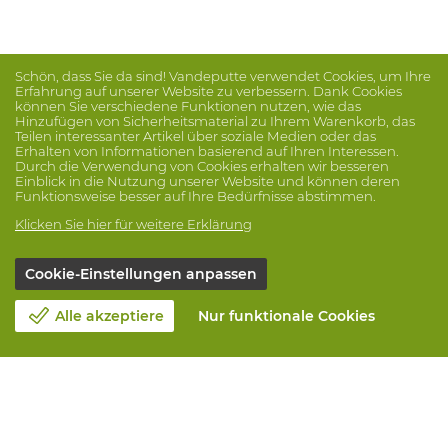
Schön, dass Sie da sind! Vandeputte verwendet Cookies, um Ihre
Erfahrung auf unserer Website zu verbessern. Dank Cookies
können Sie verschiedene Funktionen nutzen, wie das
Hinzufügen von Sicherheitsmaterial zu Ihrem Warenkorb, das
Teilen interessanter Artikel über soziale Medien oder das
Erhalten von Informationen basierend auf Ihren Interessen.
Durch die Verwendung von Cookies erhalten wir besseren
Einblick in die Nutzung unserer Website und können deren
Funktionsweise besser auf Ihre Bedürfnisse abstimmen.
Klicken Sie hier für weitere Erklärung
Cookie-Einstellungen anpassen
Alle akzeptiere
Nur funktionale Cookies
Unsere Firma
Blog