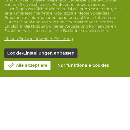
können Sie verschiedene Funktionen nutzen, wie das
Hinzufügen von Sicherheitsmaterial zu Ihrem Warenkorb, das
Teilen interessanter Artikel über soziale Medien oder das
Erhalten von Informationen basierend auf Ihren Interessen.
Durch die Verwendung von Cookies erhalten wir besseren
Einblick in die Nutzung unserer Website und können deren
Funktionsweise besser auf Ihre Bedürfnisse abstimmen.
Klicken Sie hier für weitere Erklärung
Cookie-Einstellungen anpassen
Alle akzeptiere
Nur funktionale Cookies
Unsere Firma
Blog
Kontakt
Einen Termin machen 📆
Corporate Social Responsability