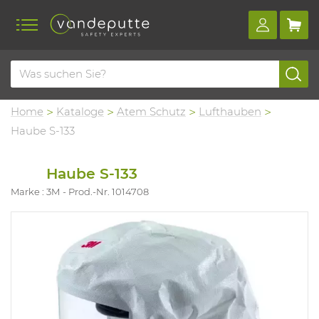
Home
Kataloge
Atem Schutz
Lufthauben
Haube S-133
Haube S-133
Marke : 3M
Prod.-Nr. 1014708