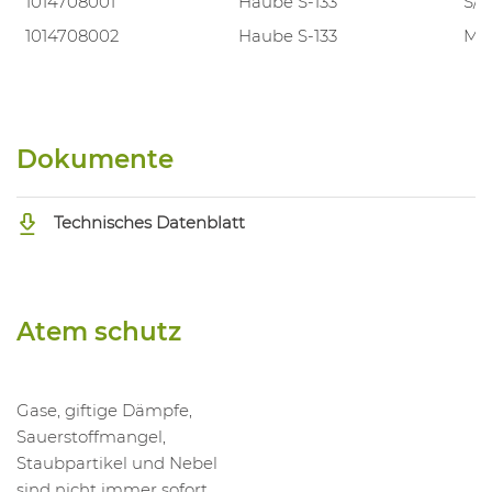
1014708001
Haube S-133
S/
1014708002
Haube S-133
M/
Dokumente
Technisches Datenblatt
Atem schutz
Gase, giftige Dämpfe,
Sauerstoffmangel,
Staubpartikel und Nebel
sind nicht immer sofort