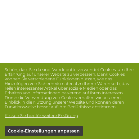
Schön, dass Sie da sind! Vandeputte verwendet Cookies, um Ihre
Erfahrung auf unserer Website zu verbessern. Dank Cookies
können Sie verschiedene Funktionen nutzen, wie das
Hinzufügen von Sicherheitsmaterial zu Ihrem Warenkorb, das
Teilen interessanter Artikel über soziale Medien oder das
Erhalten von Informationen basierend auf Ihren Interessen.
Durch die Verwendung von Cookies erhalten wir besseren
Einblick in die Nutzung unserer Website und können deren
Funktionsweise besser auf Ihre Bedürfnisse abstimmen.
Klicken Sie hier für weitere Erklärung
Cookie-Einstellungen anpassen