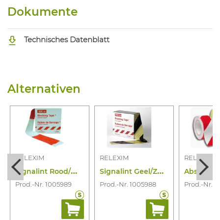
Dokumente
Technisches Datenblatt
Alternativen
RELEXIM
RELEXIM
RELEXIM
S
ignalint Rood/Wit 8CM/500M
S
ignalint Geel/Zwart 8CM/500M
Prod.-Nr. 1005989
Prod.-Nr. 1005988
Prod.-Nr. 1