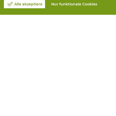
Alle akzeptiere
Nur funktionale Cookies
Unsere Firma
Blog
Kontakt
Einen Termin machen 📆
Corporate Social Responsability
Arbeiten bei Vandeputte
Rucksendeformular
Alle Leistungen
Online bestellen
Maintenance and repair
Measurement services
Printing