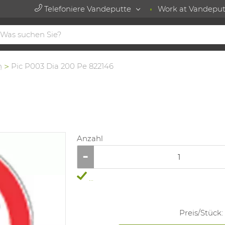
Telefoniere Vandeputte
Work at Vandeput
n
Pic P003 Dia 200 Pe 822146
Anzahl
...
Preis/
Stück
: