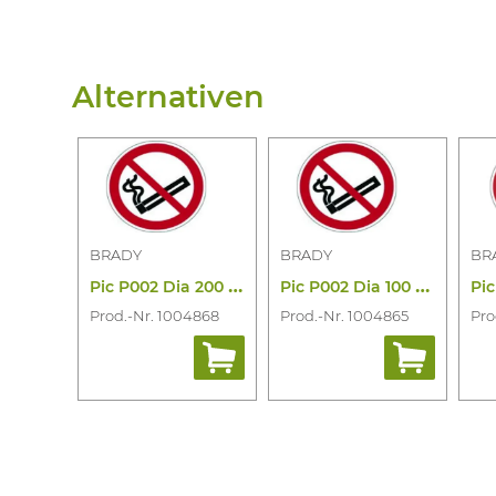
Alternativen
BRADY
BRADY
BR
P
ic P002 Dia 200 Pe 821997
P
ic P002 Dia 100 Pe 821996
Prod.-Nr. 1004868
Prod.-Nr. 1004865
Pro