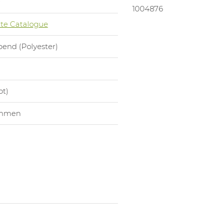
0
1004876
te Catalogue
bend (Polyester)
ot)
ammen