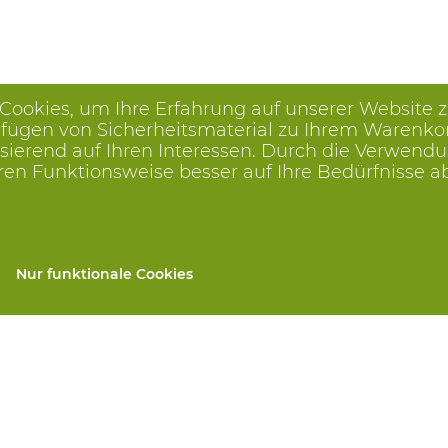
 Cookies, um Ihre Erfahrung auf unserer Website 
ügen von Sicherheitsmaterial zu Ihrem Warenkorb, 
ierend auf Ihren Interessen. Durch die Verwendu
ren Funktionsweise besser auf Ihre Bedürfnisse 
Nur funktionale Cookies
gen
Alle Produkte
llen
PSA nach Maß