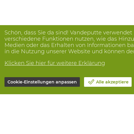
Schön, dass Sie da sind! Vandeputte verwendet
verschiedene Funktionen nutzen, wie das Hinzuf
Medien oder das Erhalten von Informationen bas
in die Nutzung unserer Website und können de
Klicken Sie hier für weitere Erklärung
Cookie-Einstellungen anpassen
Alle akzeptiere
Unsere Firma
Alle Leistun
Blog
Online beste