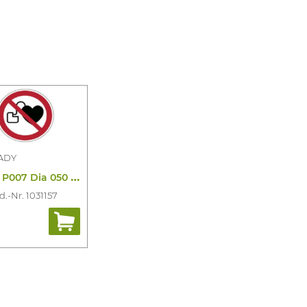
ADY
P
ic P007 Dia 050 Pe 822739
d.-Nr. 1031157