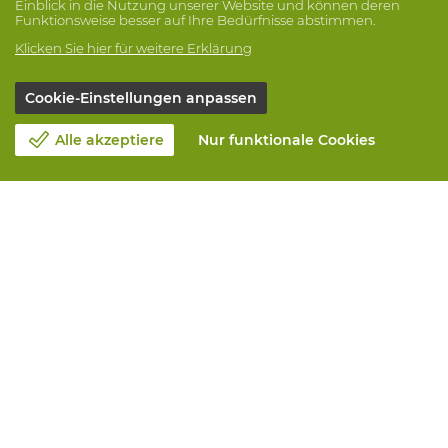
Einblick in die Nutzung unserer Website und können deren
Funktionsweise besser auf Ihre Bedürfnisse abstimmen.
Klicken Sie hier für weitere Erklärung
Cookie-Einstellungen anpassen
Alle akzeptiere
Nur funktionale Cookies
Unsere Firma
Blog
Kontakt
Einen Termin machen 📆
Corporate Social Responsability
Arbeiten bei Vandeputte
Rucksendeformular