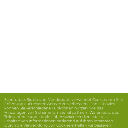
Schön, dass Sie da sind! Vandeputte verwendet Cookies, um Ihre
Erfahrung auf unserer Website zu verbessern. Dank Cookies
können Sie verschiedene Funktionen nutzen, wie das
Hinzufügen von Sicherheitsmaterial zu Ihrem Warenkorb, das
Teilen interessanter Artikel über soziale Medien oder das
Erhalten von Informationen basierend auf Ihren Interessen.
Durch die Verwendung von Cookies erhalten wir besseren