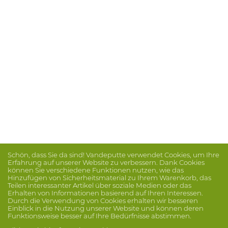
Schön, dass Sie da sind! Vandeputte verwendet Cookies, um Ihre
Erfahrung auf unserer Website zu verbessern. Dank Cookies
können Sie verschiedene Funktionen nutzen, wie das
Hinzufügen von Sicherheitsmaterial zu Ihrem Warenkorb, das
Teilen interessanter Artikel über soziale Medien oder das
Erhalten von Informationen basierend auf Ihren Interessen.
Durch die Verwendung von Cookies erhalten wir besseren
Einblick in die Nutzung unserer Website und können deren
Funktionsweise besser auf Ihre Bedürfnisse abstimmen.