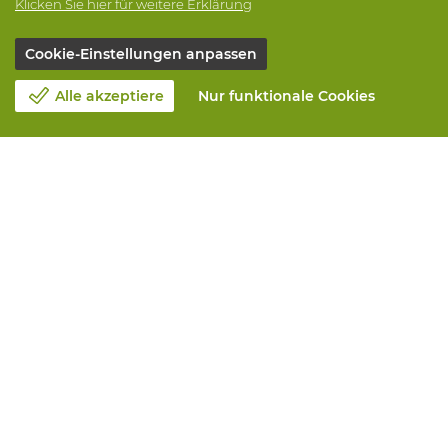
Klicken Sie hier für weitere Erklärung
Cookie-Einstellungen anpassen
Alle akzeptiere
Nur funktionale Cookies
Unsere Firma
Blog
Kontakt
Einen Termin machen 📆
Corporate Social Responsability
Arbeiten bei Vandeputte
Rucksendeformular
Alle Leistungen
Online bestellen