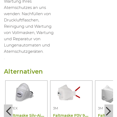
Wartung Ihres
Atemschutzes an uns
wenden: Nachfüllen von
Druckluftflaschen,
Reinigung und Wartung
von Vollmasken, Wartung
und Reparatur von
Lungenautomaten und
Atemschutzgeräten.
.
Alternativen
UVEX
3M
3M
F
altmaske Silv-Air 5310 FFP3
F
altmaske P3V 9332+GEN3