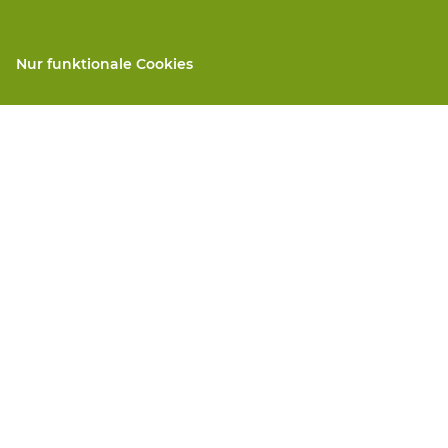
Nur funktionale Cookies
gen
Alle Produkte
llen
PSA nach Maß
and repair
Handschutz
 services
Fuss Schutz
Protektive Kleidung
 machines
We will take care for you