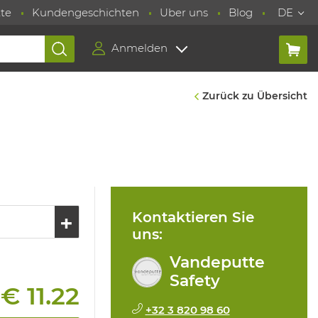
te
Kundengeschichten
Uber uns
Blog
DE
Anmelden
Zurück zu Übersicht
Kontaktieren Sie
uns:
Vandeputte
Safety
€ 11.22
:
+32 3 820 98 60