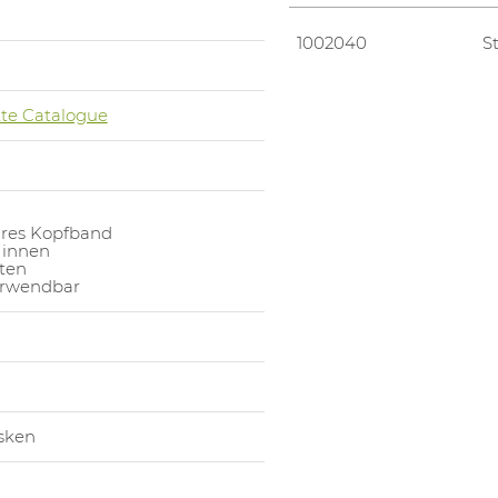
1002040
S
te Catalogue
res Kopfband
 innen
ten
rwendbar
sken