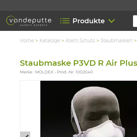
Produkte
Home
Kataloge
Atem Schutz
Staubmasken
Staubmaske P3VD R Air Plu
Marke : MOLDEX
Prod.-Nr. 1002040