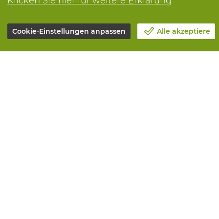
Klicken Sie hier für weitere Erklärung
Cookie-Einstellungen anpassen
Alle akzeptiere
Unsere Firma
Alle Leistun
Blog
Online beste
Kontakt
Maintenance 
Einen Termin machen 📆
Measurement
Corporate Social Responsability
Printing
Arbeiten bei Vandeputte
Distribution
Rucksendeformular
Need advice? 