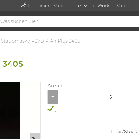
Telefoniere Vandeputte
Work at Vandeput
Staubmaske P3VD R Air Plus 3405
s 3405
Anzahl
...
Preis/
Stück