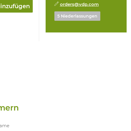
orders@vdp.com
hinzufügen
5 Niederlassungen
mern
ame