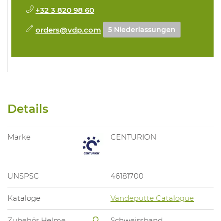
+32 3 820 98 60
orders@vdp.com
5 Niederlassungen
Details
Marke
CENTURION
UNSPSC
46181700
Kataloge
Vandeputte Catalogue
Zubehör Helme
Schweissband