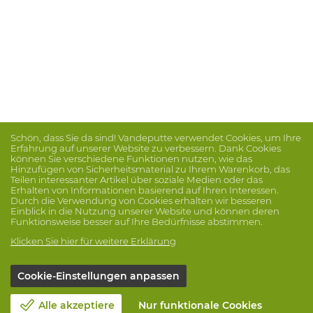
Schön, dass Sie da sind! Vandeputte verwendet Cookies, um Ihre
Erfahrung auf unserer Website zu verbessern. Dank Cookies
können Sie verschiedene Funktionen nutzen, wie das
Hinzufügen von Sicherheitsmaterial zu Ihrem Warenkorb, das
Teilen interessanter Artikel über soziale Medien oder das
Erhalten von Informationen basierend auf Ihren Interessen.
Durch die Verwendung von Cookies erhalten wir besseren
Einblick in die Nutzung unserer Website und können deren
Funktionsweise besser auf Ihre Bedürfnisse abstimmen.
Klicken Sie hier für weitere Erklärung
Cookie-Einstellungen anpassen
Alle akzeptiere
Nur funktionale Cookies