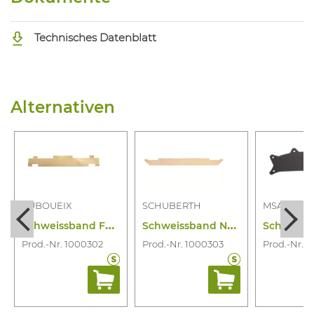
Technisches Datenblatt
Alternativen
AUBOUEIX
SCHUBERTH
MSA
S
chweissband FR Bujo/Iris/Idra/Kara
S
chweissband Naturleder/Lang
Prod.-Nr. 1000302
Prod.-Nr. 1000303
Prod.-Nr. 