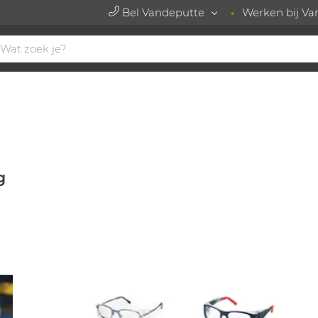
Bel Vandeputte
Werken bij Va
g