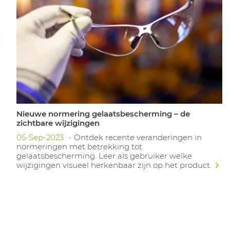
Nieuwe normering gelaatsbescherming – de
zichtbare wijzigingen
05-Sep-2023
Ontdek recente veranderingen in
n
normeringen met betrekking tot
gelaatsbescherming. Leer als gebruiker welke
wijzigingen visueel herkenbaar zijn op het product.