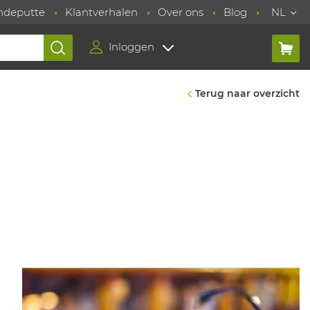
ndeputte
Klantverhalen
Over ons
Blog
NL
Inloggen
Terug naar overzicht