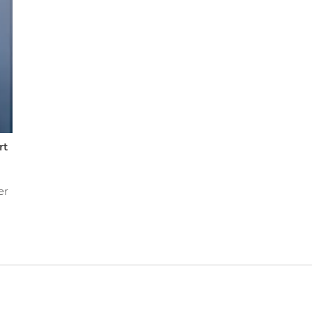
rt
er