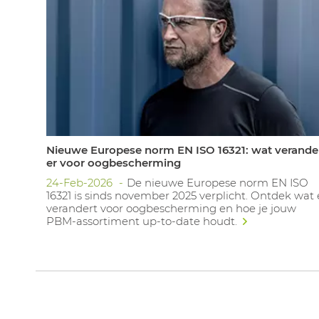
Nieuwe Europese norm EN ISO 16321: wat verande
er voor oogbescherming
24-Feb-2026
De nieuwe Europese norm EN ISO
16321 is sinds november 2025 verplicht. Ontdek wat 
verandert voor oogbescherming en hoe je jouw
PBM‑assortiment up‑to‑date houdt.