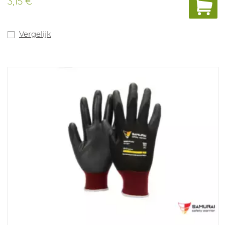
3,15 €
vergeleken met standaard nylon. Vaste grip in droge en
olieachtige omstandigheden. Touch-screen functie
aanwezig. Bescherming tegen een korte contacthitte
van 100°C. Beschikbare maten: 7-11.
Vergelijk