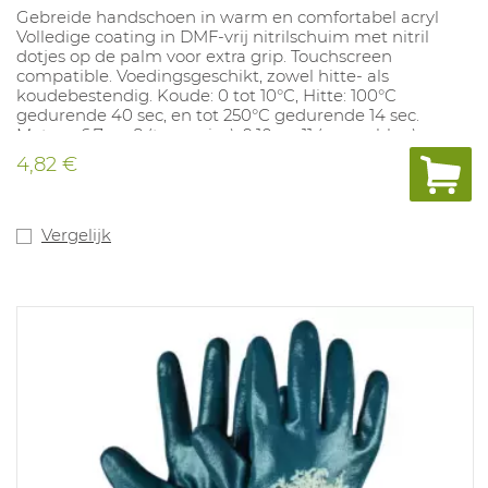
Gebreide handschoen in warm en comfortabel acryl
Volledige coating in DMF-vrij nitrilschuim met nitril
dotjes op de palm voor extra grip. Touchscreen
compatible. Voedingsgeschikt, zowel hitte- als
koudebestendig. Koude: 0 tot 10°C, Hitte: 100°C
gedurende 40 sec, en tot 250°C gedurende 14 sec.
Maten : 6,7 en 8 (turquoise), 9,10 en 11 (ocean blue).
Lengte : 26cm. Conform EN388:2016 4.1.2.1.X EN511: X.1.X,
4,82 €
EN407: X.1.X.X.X.X
Vergelijk