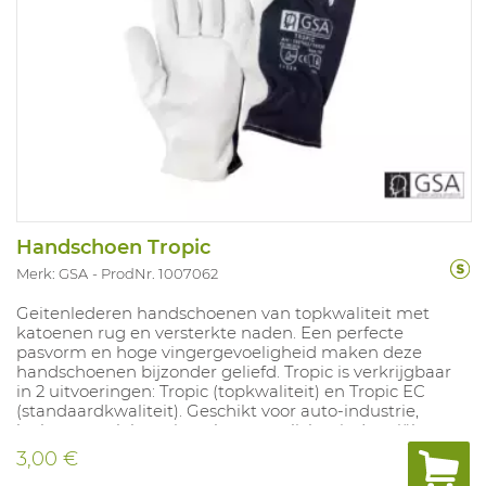
Handschoen Tropic
Merk: GSA
ProdNr. 1007062
Geitenlederen handschoenen van topkwaliteit met
katoenen rug en versterkte naden. Een perfecte
pasvorm en hoge vingergevoeligheid maken deze
handschoenen bijzonder geliefd. Tropic is verkrijgbaar
in 2 uitvoeringen: Tropic (topkwaliteit) en Tropic EC
(standaardkwaliteit). Geschikt voor auto-industrie,
luchtvaart, elektronica, algemene lichte industriële
toepassingen. Maten: 7-11.
3,00 €