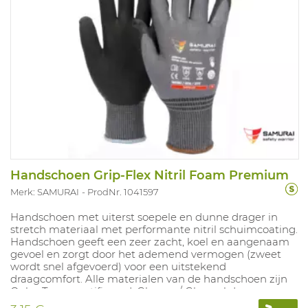
Handschoen Grip-Flex Nitril Foam Premium
Merk: SAMURAI
ProdNr. 1041597
Handschoen met uiterst soepele en dunne drager in
stretch materiaal met performante nitril schuimcoating.
Handschoen geeft een zeer zacht, koel en aangenaam
gevoel en zorgt door het ademend vermogen (zweet
wordt snel afgevoerd) voor een uitstekend
draagcomfort. Alle materialen van de handschoen zijn
Oeko-Tex gecertificeerd. Glycose / Glycerol duurzame
liner Productie van de liner stoort 67% minder CO2 uit