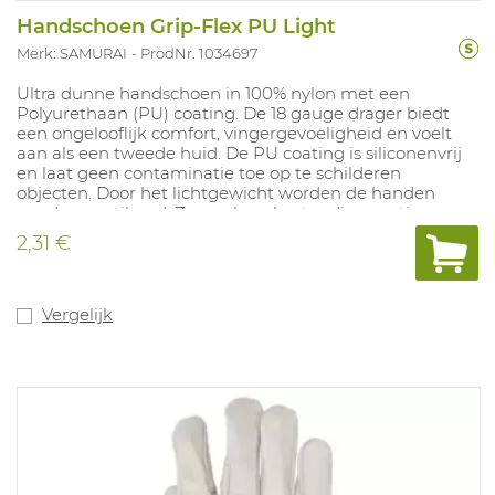
Handschoen Grip-Flex PU Light
Merk: SAMURAI
ProdNr. 1034697
Ultra dunne handschoen in 100% nylon met een
Polyurethaan (PU) coating. De 18 gauge drager biedt
een ongelooflijk comfort, vingergevoeligheid en voelt
aan als een tweede huid. De PU coating is siliconenvrij
en laat geen contaminatie toe op te schilderen
objecten. Door het lichtgewicht worden de handen
goed geventileerd. Zeer schuurbestendige coating.
Ideaal voor toepassingen in droge omstandigheden,
2,31 €
zoals lichte montage, precisietaken, lichte logistieke
activiteiten. Door haar volledig zwarte kleur kan deze
handschoen goed ingezet worden in vervuilde
omgevingen. Beschikbare maten: 6-11.
Vergelijk