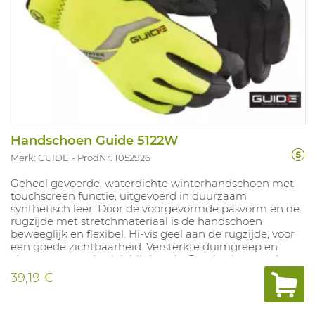
Handschoen Guide 5122W
Merk: GUIDE
ProdNr. 1052926
Geheel gevoerde, waterdichte winterhandschoen met
touchscreen functie, uitgevoerd in duurzaam
synthetisch leer. Door de voorgevormde pasvorm en de
rugzijde met stretchmateriaal is de handschoen
beweeglijk en flexibel. Hi-vis geel aan de rugzijde, voor
een goede zichtbaarheid. Versterkte duimgreep en
vingertoppen, elastiek bij de pols. Goede girp zowel op
droge als natte oppervlakken. Maten: 7-12.
39,19 €