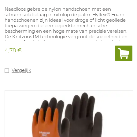
Naadloos gebreide nylon handschoen met een
schuimisolatielaag in nitrilop de palm: Hyflex® Foam
handschoenen zijn ideaal voor droge of licht geoliede
toepassingen die een beperkte mechanische
bescherming en een hoge mate van precisie vereisen.
De KnitzonsTM technologie vergroot de soepelheid en
het comfort in belaste zones, waardoor de hand minder
vermoeid geraakt. Ze zijn bijzonder goed geschikt voor
4,78 €
lichte assemblagetoepassingen in sectoren zoals de
auto-industrie, kunststoffen, textiel en afgewerkte
goederen, alsook voor de behoeften van logistiek en
opslag.Latex en siliconenvrij. Maten: 6-11.
Vergelijk