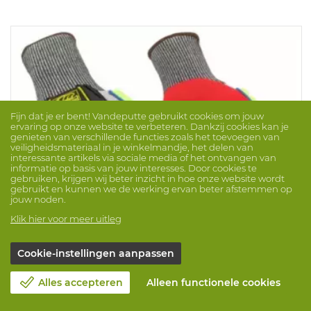
Fijn dat je er bent! Vandeputte gebruikt cookies om jouw
ervaring op onze website te verbeteren. Dankzij cookies kan je
genieten van verschillende functies zoals het toevoegen van
veiligheidsmateriaal in je winkelmandje, het delen van
interessante artikels via sociale media of het ontvangen van
informatie op basis van jouw interesses. Door cookies te
gebruiken, krijgen wij beter inzicht in hoe onze website wordt
gebruikt en kunnen we de werking ervan beter afstemmen op
jouw noden.
Klik hier voor meer uitleg
Cookie-instellingen aanpassen
Impact Handschoen Ringers R065
Merk: ANSELL
ProdNr. 1048065
Alles accepteren
Alleen functionele cookies
Innovatieve stoot- en snijbescherming in combinatie