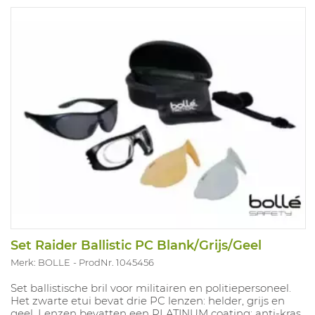
Set Raider Ballistic PC Blank/Grijs/Geel
Merk: BOLLE
ProdNr. 1045456
Set ballistische bril voor militairen en politiepersoneel.
Het zwarte etui bevat drie PC lenzen: helder, grijs en
geel. Lenzen bevatten een PLATINUM coating: anti-kras