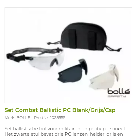
Set Combat Ballistic PC Blank/Grijs/Csp
Merk: BOLLE
ProdNr. 1038555
Set ballistische bril voor militairen en politiepersoneel.
Het zwarte etui bevat drie PC lenzen: helder, grijs en