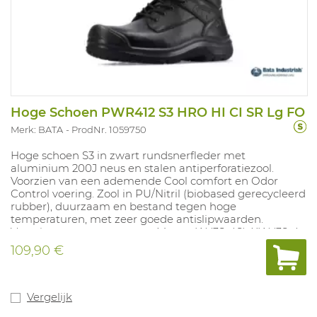
Hoge Schoen PWR412 S3 HRO HI CI SR Lg FO
Merk: BATA
ProdNr. 1059750
Hoge schoen S3 in zwart rundsnerfleder met
aluminium 200J neus en stalen antiperforatiezool.
Voorzien van een ademende Cool comfort en Odor
Control voering. Zool in PU/Nitril (biobased gerecycleerd
rubber), duurzaam en bestand tegen hoge
temperaturen, met zeer goede antislipwaarden.
Voorzien van een overneus. Maten: W (38-48), XW (38-4
8), XXW (40-46).
109,90 €
Vergelijk