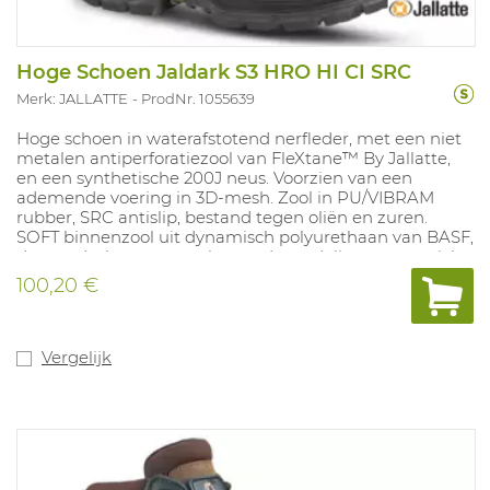
Hoge Schoen Jaldark S3 HRO HI CI SRC
Merk: JALLATTE
ProdNr. 1055639
Hoge schoen in waterafstotend nerfleder, met een niet
metalen antiperforatiezool van FleXtane™ By Jallatte,
en een synthetische 200J neus. Voorzien van een
ademende voering in 3D-mesh. Zool in PU/VIBRAM
rubber, SRC antislip, bestand tegen oliën en zuren.
SOFT binnenzool uit dynamisch polyurethaan van BASF,
dempt drukpunten, verbetert de verdeling van gewicht
en schokabsorptie van de hiel. Anatomisch,
100,20 €
geperforeerd. 100% metaalvrij. Maten: 38-47.
Vergelijk