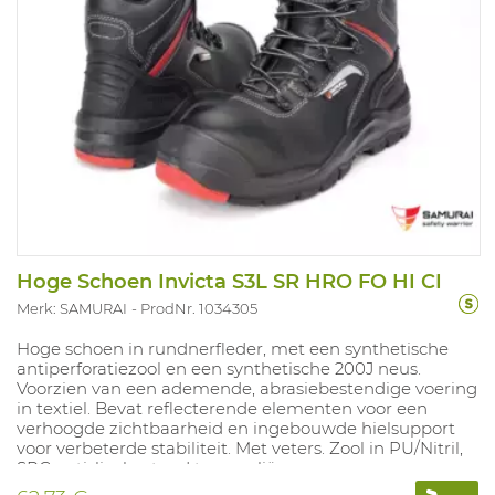
Hoge Schoen Invicta S3L SR HRO FO HI CI
Merk: SAMURAI
ProdNr. 1034305
Hoge schoen in rundnerfleder, met een synthetische
antiperforatiezool en een synthetische 200J neus.
Voorzien van een ademende, abrasiebestendige voering
in textiel. Bevat reflecterende elementen voor een
verhoogde zichtbaarheid en ingebouwde hielsupport
voor verbeterde stabiliteit. Met veters. Zool in PU/Nitril,
SRC antislip, bestand tegen oliën en zuren.
Uitneembare inlegzool in polyurethaan met textiel laag.