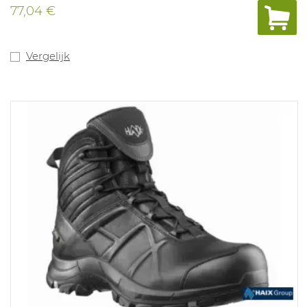
stabiliteit.
77,04 €
Abrasiebestendige zool uit PU/Rubber, resistent tegen
hydrocarburaten en
temperaturen tot 300°C. Antistatisch. Maten: 39-48.
Gewicht: 710g.
Vergelijk
ISO 20345:2022 S3S HI CI HRO LG SC FO SR.