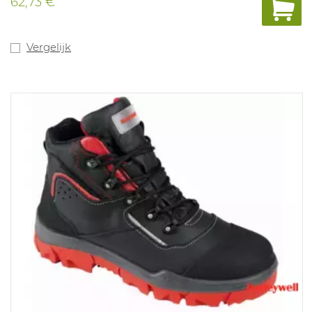
62,73 €
100% metaalvrij. Maten: 37-48. Geschikt voor algemene
industriële toepassingen. In overeenstemming met: EN
ISO 20345 S3 HRO HI CI SRC.
Vergelijk