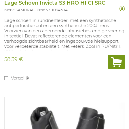
Lage Schoen Invicta S3 HRO HI CI SRC
Merk: SAMURAI
ProdNr. 1034304
Lage schoen in rundnerfleder, met een synthetische
antiperforatiezool en een synthetische 200J neus.
Voorzien van een ademende, abrasiebestendige voering
in textiel. Bevat reflecterende elementen voor een
verhoogde zichtbaarheid en ingebouwde hielsupport
voor verbeterde stabiliteit. Met veters. Zool in PU/Nitril,
SRC antislip, bestand tegen oliën en zuren.
Uitneembare inlegzool in polyurethaan met textiel laag.
58,39 €
100% metaalvrij. Maten: 37-48.
Vergelijk