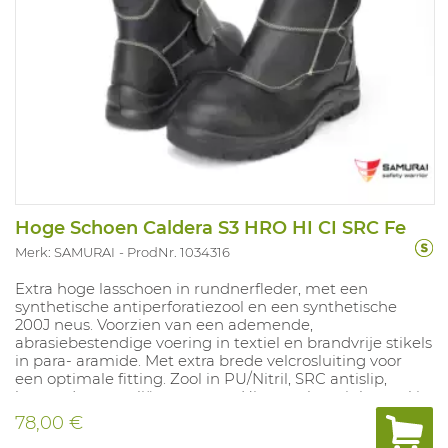
Hoge Schoen Caldera S3 HRO HI CI SRC Fe
Merk: SAMURAI
ProdNr. 1034316
Extra hoge lasschoen in rundnerfleder, met een
synthetische antiperforatiezool en een synthetische
200J neus. Voorzien van een ademende,
abrasiebestendige voering in textiel en brandvrije stikels
in para- aramide. Met extra brede velcrosluiting voor
een optimale fitting. Zool in PU/Nitril, SRC antislip,
bestand tegen oliën en zuren. Uitneembare inlegzool in
polyurethaan met textiel laag. 100% metaalvrij. Maten:
78,00 €
38-48.