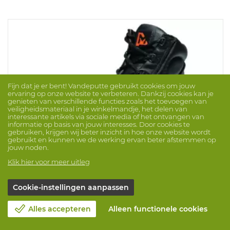
Fijn dat je er bent! Vandeputte gebruikt cookies om jouw
ervaring op onze website te verbeteren. Dankzij cookies kan je
genieten van verschillende functies zoals het toevoegen van
veiligheidsmateriaal in je winkelmandje, het delen van
interessante artikels via sociale media of het ontvangen van
informatie op basis van jouw interesses. Door cookies te
gebruiken, krijgen wij beter inzicht in hoe onze website wordt
gebruikt en kunnen we de werking ervan beter afstemmen op
jouw noden.
Klik hier voor meer uitleg
DUURZAAM
Cookie-instellingen aanpassen
Hoge Schoen Patrick S3 HRO HI CI SRC
Merk: EMMA
ProdNr. 1001584
Alles accepteren
Alleen functionele cookies
Hoge zwarte veiligheidsschoen in glad volnerfleder met