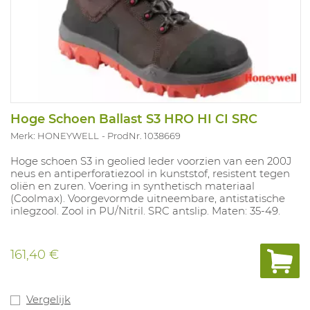
Hoge Schoen Ballast S3 HRO HI CI SRC
Merk: HONEYWELL
ProdNr. 1038669
Hoge schoen S3 in geolied leder voorzien van een 200J
neus en antiperforatiezool in kunststof, resistent tegen
oliën en zuren. Voering in synthetisch materiaal
(Coolmax). Voorgevormde uitneembare, antistatische
inlegzool. Zool in PU/Nitril. SRC antslip. Maten: 35-49.
161,40 €
Vergelijk