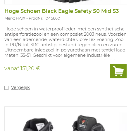
Hoge Schoen Black Eagle Safety 50 Mid S3
Merk: HAIX
ProdNr. 1045660
Hoge schoen in waterproof leder, met een synthetische
antiperforatiezool en een composiet 200J neus. Voorzien
van een ademende, waterdichte Gore-Tex voering. Zool
in PU/Nitril, SRC antislip, bestand tegen oliën en zuren.
Uitneembare inlegzool in polyurethaan met textiel laag.
Maten: 35-51. Geschikt voor algemene industriële
toepassingen. In overeenstemming met: EN ISO 20345
S3 HRO HI CI WR SRC.
vanaf
151,20 €
Vergelijk