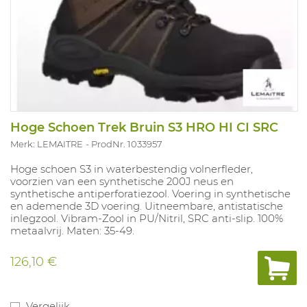
Hoge Schoen Trek Bruin S3 HRO HI CI SRC
Merk: LEMAITRE
ProdNr. 1033957
Hoge schoen S3 in waterbestendig volnerfleder,
voorzien van een synthetische 200J neus en
synthetische antiperforatiezool. Voering in synthetische
en ademende 3D voering. Uitneembare, antistatische
inlegzool. Vibram-Zool in PU/Nitril, SRC anti-slip. 100%
metaalvrij. Maten: 35-49.
126,10 €
Vergelijk