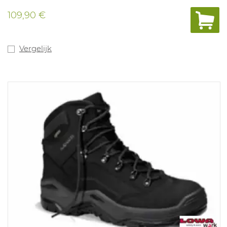
koolwaterstof en oliën. Zelfreinigende noppen. Geschikt
voor algemene industriële toepassingen en processen
109,90 €
met extreme of langdurige hitte. Maten: 38-47. In
overeenstemming met: EN ISO 20345 S3 AN HI CI HRO
SRC.
Vergelijk