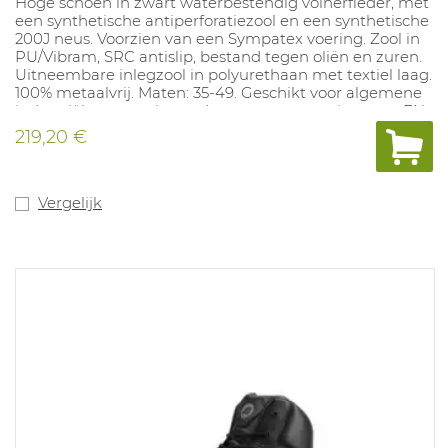
Hoge schoen in zwart waterbestendig volnerfleder, met
een synthetische antiperforatiezool en een synthetische
200J neus. Voorzien van een Sympatex voering. Zool in
PU/Vibram, SRC antislip, bestand tegen oliën en zuren.
Uitneembare inlegzool in polyurethaan met textiel laag.
100% metaalvrij. Maten: 35-49. Geschikt voor algemene
industriële toepassingen. In overeenstemming met: EN
ISO 20345 S3 A E FO HRO HI CI WR SRC.
219,20 €
Vergelijk