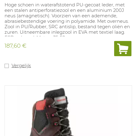
Hoge schoen in waterafstotend PU-gecoat leder, met
een stalen antiperforatiezool en een aluminium 200J
neus (amagnetisch). Voorzien van een ademende,
abrasiebestendige voering in polyamide. Met overneus.
Zool in PU/Rubber, SRC antislip, bestand tegen oliën en
zuren. Uitneembare inlegzool in EVA met textiel laag.
ESD gekeurd. Maten: 35-50.
187,60 €
Vergelijk