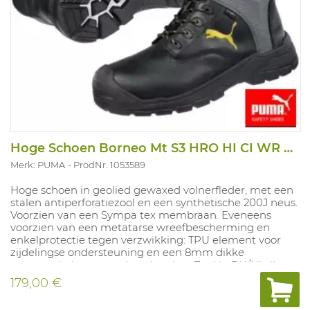
Hoge Schoen Borneo Mt S3 HRO HI CI WR AN
Merk: PUMA
ProdNr. 1053589
Hoge schoen in geolied gewaxed volnerfleder, met een
stalen antiperforatiezool en een synthetische 200J neus.
Voorzien van een Sympa tex membraan. Eveneens
voorzien van een metatarse wreefbescherming en
enkelprotectie tegen verzwikking: TPU element voor
zijdelingse ondersteuning en een 8mm dikke
ergonomisch gevormde polstering. Zool in PU/Nitril
bestand tegen oliën en zuren. Uitneembare inlegzool in
179,00 €
polyurethaan met textiel laag. Maten: 36-48.