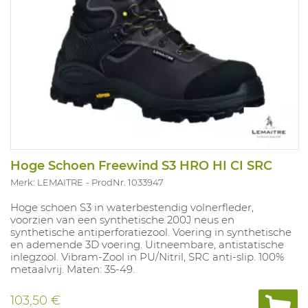
Hoge Schoen Freewind S3 HRO HI CI SRC
Merk: LEMAITRE
ProdNr. 1033947
Hoge schoen S3 in waterbestendig volnerfleder,
voorzien van een synthetische 200J neus en
synthetische antiperforatiezool. Voering in synthetische
en ademende 3D voering. Uitneembare, antistatische
inlegzool. Vibram-Zool in PU/Nitril, SRC anti-slip. 100%
metaalvrij. Maten: 35-49.
103,50 €