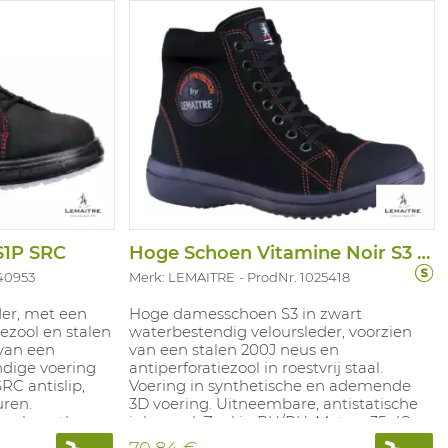
S1P SRC
Hoge Schoen Vitamine Noir S3 SRC
40953
Merk: LEMAITRE
ProdNr. 1025418
der, met een
Hoge damesschoen S3 in zwart
iezool en stalen
waterbestendig veloursleder, voorzien
van een
van een stalen 200J neus en
dige voering
antiperforatiezool in roestvrij staal.
SRC antislip,
Voering in synthetische en ademende
uren.
3D voering. Uitneembare, antistatische
 polyurethaan
inlegzool. Zool in PU/PU. Maten: 35-42.
6-48.