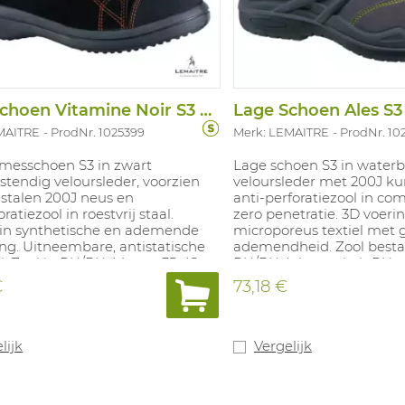
Lage Schoen Vitamine Noir S3 SRC
Lage Schoen Ales S3
MAITRE
ProdNr. 1025399
Merk: LEMAITRE
ProdNr. 10
messchoen S3 in zwart
Lage schoen S3 in water
tendig veloursleder, voorzien
veloursleder met 200J ku
 stalen 200J neus en
anti-perforatiezool in co
ratiezool in roestvrij staal.
zero penetratie. 3D voerin
 in synthetische en ademende
microporeus textiel met 
ng. Uitneembare, antistatische
ademendheid. Zool besta
l. Zool in PU/PU. Maten: 35-42.
PU/PU. Inlegzool uit PU 
38 - 48.
€
73,18 €
lijk
Vergelijk