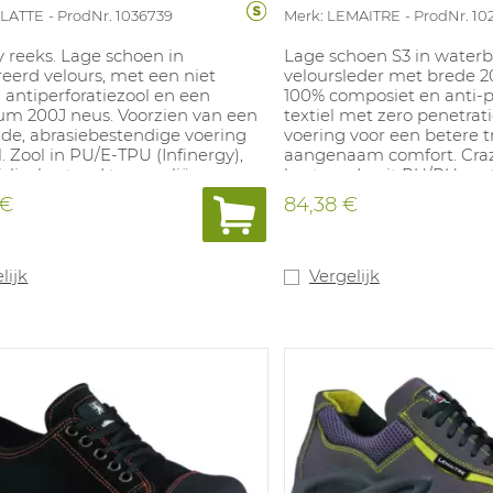
LLATTE
ProdNr. 1036739
Merk: LEMAITRE
ProdNr. 10
 reeks. Lage schoen in
Lage schoen S3 in water
eerd velours, met een niet
veloursleder met brede 2
antiperforatiezool en een
100% composiet en anti-pe
um 200J neus. Voorzien van een
textiel met zero penetrat
e, abrasiebestendige voering
voering voor een betere t
el. Zool in PU/E-TPU (Infinergy),
aangenaam comfort. Craz
slip, bestand tegen oliën en
bestaande uit PU/PU met 
leine per foraties voor een
design en goede antislip
 €
84,38 €
de verluchting van de voet.
Uitneembare en antibacte
bare inlegzool in polyurethaan
uit PU- mousse. Maten: 38
iel laag. Maten: 38-48.
lijk
Vergelijk