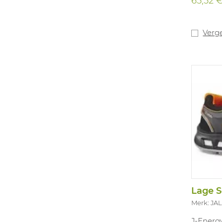
65,52 
Verge
Merk: JA
J-Energy