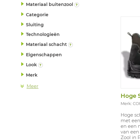
drukpun
Materiaal buitenzool
stress o
staat ​​
Categorie
gekeurd.
Sluiting
Technologieën
Materiaal schacht
Eigenschappen
Look
Merk
Meer
Hoge 
Merk: C
Hoge sch
met een 
en een 
van een
Zool in 