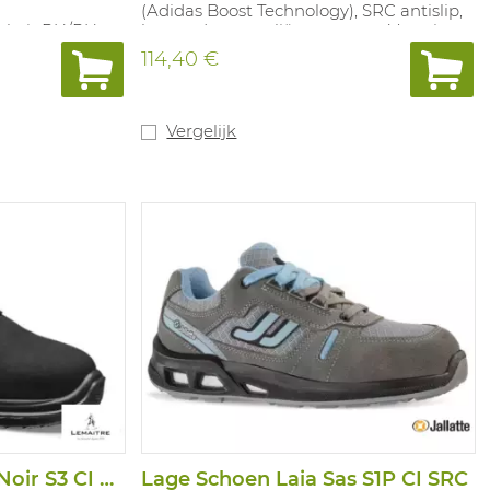
(Adidas Boost Technology), SRC antislip,
ol uit PU/PU,
bestand tegen oliën en zuren. Voorzien
kabsorptie en
van reflecterende items voor een
114,40 €
che inlegzool
verbeterde zichtbaarheid tijdens de
egen abrasie.
nacht. Kleine perforaties voor een
verbeterde verluchting van de voet.
Uitneembare inlegzool in polyurethaan
Vergelijk
met textiel laag. Maten: 38-48.
Lage Schoen Royan Noir S3 CI SRC
Lage Schoen Laia Sas S1P CI SRC