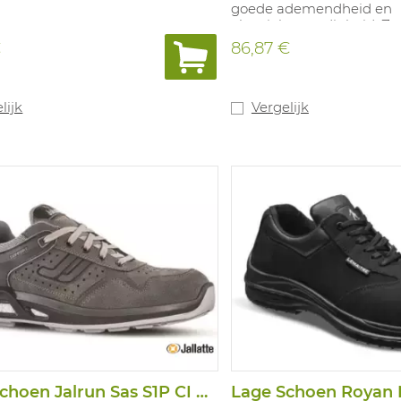
goede ademendheid en
abrasiebestendigheid. Zo
met sterke antislip, scho
€
86,87 €
oplopende zool. Anatomis
uit PU mousse, bestand t
Maten: 38-48.
lijk
Vergelijk
Lage Schoen Jalrun Sas S1P CI SRC