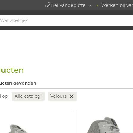
Bel Vandeputte
Werken bij Va
ducten
ucten gevonden
d op:
Alle catalogi
Velours