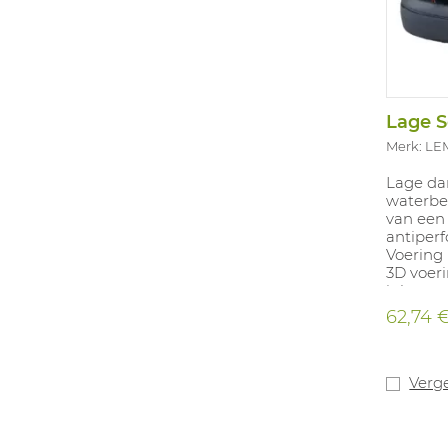
Merk: LE
Lage da
waterbes
van een
antiperfo
Voering
3D voeri
inlegzoo
62,74 
Verge