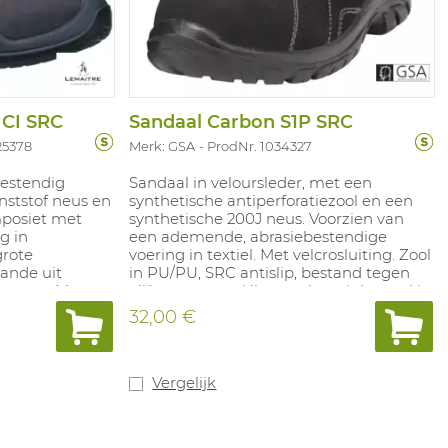
 CI SRC
Sandaal Carbon S1P SRC
25378
Merk: GSA
ProdNr. 1034327
bestendig
Sandaal in veloursleder, met een
nststof neus en
synthetische antiperforatiezool en een
mposiet met
synthetische 200J neus. Voorzien van
g in
een ademende, abrasiebestendige
grote
voering in textiel. Met velcrosluiting. Zool
ande uit
in PU/PU, SRC antislip, bestand tegen
mousse. Maten:
oliën en zuren. Uitneembare inlegzool in
polyurethaan met textiel laag. 100%
32,00 €
metaalvrij. Maten: 35-50.
Vergelijk