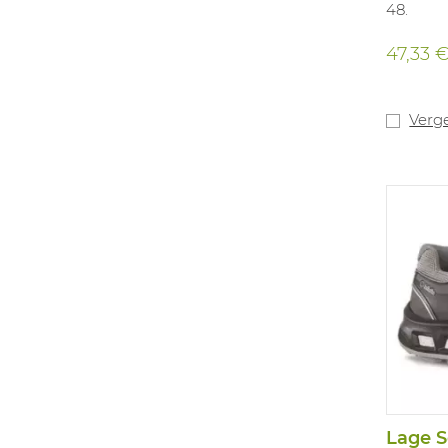
48.
47,33 
Verge