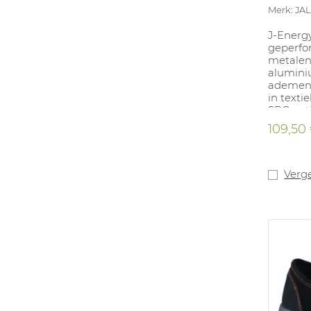
Merk: JA
J-Energy
geperfor
metalen 
alumini
ademend
in texti
SRC anti
zuren. K
109,50
verbeter
Uitneem
met text
Verge