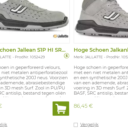
Lage Schoen Jallean S1P HI SRC ESD
LLATTE
ProdNr. 1052429
Merk: JALLATTE
ProdNr. 10
oen in geperforeerd velours,
Hoge schoen in geperfore
niet metalen antiperforatiezool
met een niet metalen ant
ynthetische 200J neus. Voorzien
en een synthetische 200J
 ademende, abrasiebestendige
van een ademende, abras
in 3D mesh Surf. Zool in PU/PU
voering in 3D mesh Surf.
C antislip, bestand tegen oliën
BASF, SRC antislip, besta
n. Uitneembare geperforeerde
en zuren. Uitneembare g
ol Maxi-Soft Duo samengesteld
inlegzool Maxi-Soft Duo
€
86,45 €
 laag PU Dynamic van BASF®
uit een laag PU Dynami
rmogevoelig vormgeheugen en
met thermogevoelig vo
 BASF® Elastopan, dit verbetert
een laag BASF® Elastopan
chtsverdeling, vermindert
de gewichtsverdeling, ve
lijk
Vergelijk