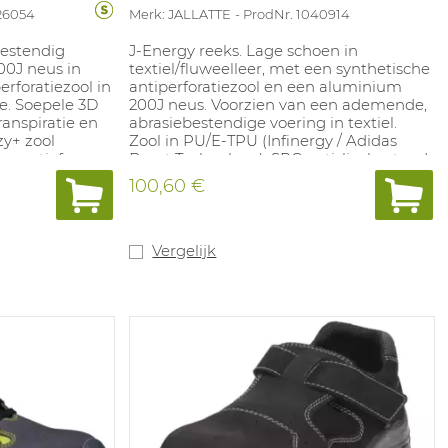
26054
Merk: JALLATTE
ProdNr. 1040914
bestendig
J-Energy reeks. Lage schoen in
00J neus in
textiel/fluweelleer, met een synthetische
rforatiezool in
antiperforatiezool en een aluminium
ie. Soepele 3D
200J neus. Voorzien van een ademende,
ranspiratie en
abrasiebestendige voering in textiel.
y+ zool
Zool in PU/E-TPU (Infinergy / Adidas
sportief
Boost Technology), SRC antislip, bestand
weerstand.
tegen oliën en zuren. Uitneembare
100,60 €
riële inlegzool
inlegzool in polyurethaan met textiel
 - 48.
laag. Maten: 35-42.
Vergelijk