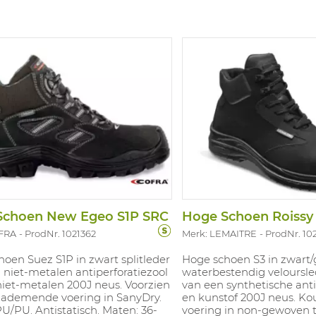
ten en absorbeert en verlicht
drukpunten en absorbeert
p het lichaam als men langdurig
stress op het lichaam al
en loopt. 100% metaalvrij. ESD
staat ​​en loopt. 100% meta
 Maten: 35-48.
gekeurd. Maten: 35-48.
Schoen New Egeo S1P SRC
OFRA
ProdNr. 1021362
Merk: LEMAITRE
ProdNr. 10
oen Suez S1P in zwart splitleder
Hoge schoen S3 in zwart/g
niet-metalen antiperforatiezool
waterbestendig veloursle
niet-metalen 200J neus. Voorzien
van een synthetische anti
 ademende voering in SanyDry.
en kunstof 200J neus. Ko
PU/PU. Antistatisch. Maten: 36-
voering in non-gewoven t