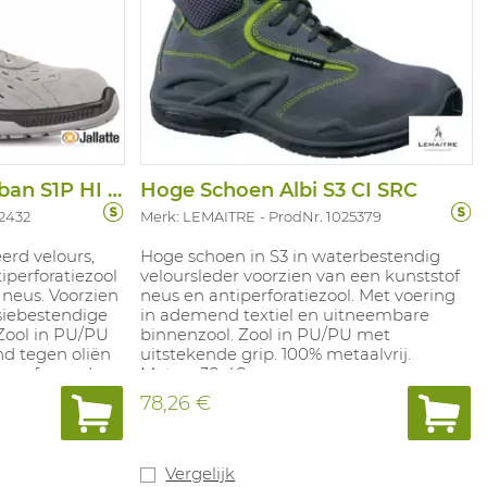
Hoge Schoen Jalkanban S1P HI SRC ESD
Hoge Schoen Albi S3 CI SRC
52432
Merk: LEMAITRE
ProdNr. 1025379
erd velours,
Hoge schoen in S3 in waterbestendig
iperforatiezool
veloursleder voorzien van een kunststof
 neus. Voorzien
neus en antiperforatiezool. Met voering
iebestendige
in ademend textiel en uitneembare
 Zool in PU/PU
binnenzool. Zool in PU/PU met
nd tegen oliën
uitstekende grip. 100% metaalvrij.
eperforeerde
Maten: 38-48.
 samengesteld
78,26 €
c van BASF®
rmgeheugen en
, dit verbetert
rmindert
Vergelijk