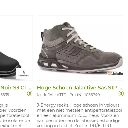
 en verlicht
s men langdurig
alvrij. ESD
Hoge Schoen Roissy Noir S3 CI SRC
Hoge Schoen Jalactive Sas S1P CI SRC
25635
Merk: JALLATTE
ProdNr. 1036740
rijs
J-Energy reeks. Hoge schoen in velours,
der, voorzien
met een niet metalen antiperforatiezool
perforatiezool
en een aluminium 200J neus. Voorzien
ude isolerende
van een ademen de, abrasiebestendige
extiel met
voering in textiel. Zool in PU/E-TPU