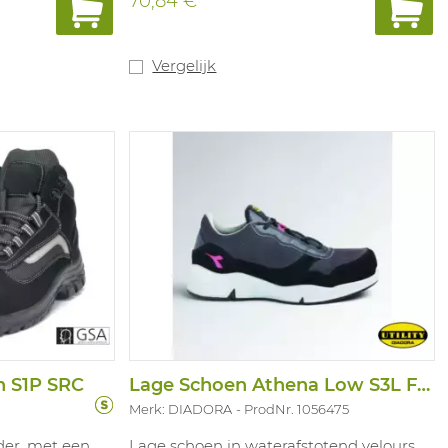
70,84 €
Vergelijk
 S1P SRC
Lage Schoen Athena Low S3L FO SR ESD
Merk: DIADORA
ProdNr. 1056475
der, met een
Lage schoen in waterafstotend velours