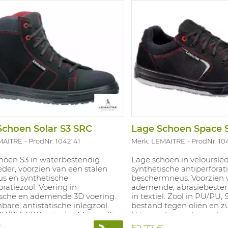
choen Solar S3 SRC
Lage Schoen Space 
MAITRE
ProdNr. 1042141
Merk: LEMAITRE
ProdNr. 10
hoen S3 in waterbestendig
Lage schoen in veloursle
eder, voorzien van een stalen
synthetische antiperforat
us en synthetische
beschermneus. Voorzien 
oratiezool. Voering in
ademende, abrasiebesten
ische en ademende 3D voering.
in textiel. Zool in PU/PU, 
are, antistatische inlegzool.
bestand tegen oliën en z
PU/PU, SRC anti-slip. Maten: 36-
Uitneembare inlegzool in
met textiel laag. Maten: 3