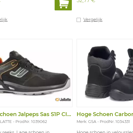
€
52,77 €
lijk
Vergelijk
Lage Schoen Jalpeps Sas S1P CI SRC
Hoge Schoen Carbon
LLATTE
ProdNr. 1039062
Merk: GSA
ProdNr. 1034331
 reeks. Lage schoen in
Hoge schoen in veloursle