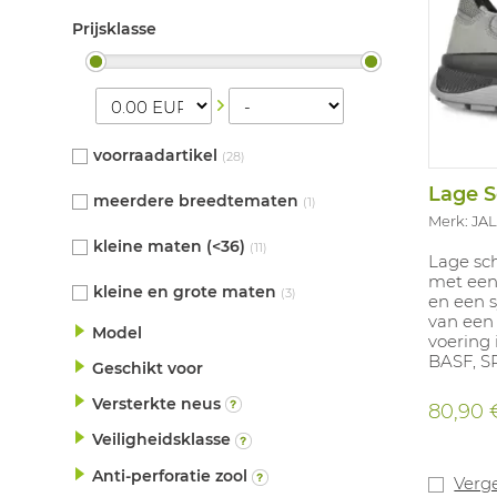
Prijsklasse
voorraadartikel
(28)
meerdere breedtematen
(1)
Merk: JA
kleine maten (<36)
(11)
Lage sch
met een 
kleine en grote maten
(3)
en een s
van een
Model
voering 
BASF, SR
Geschikt voor
en zure
inlegzo
Versterkte neus
80,90 
uit een
Veiligheidsklasse
met the
een laag
Anti-perforatie zool
de gewi
Verge