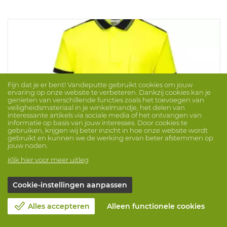
Fijn dat je er bent! Vandeputte gebruikt cookies om jouw
ervaring op onze website te verbeteren. Dankzij cookies kan je
genieten van verschillende functies zoals het toevoegen van
veiligheidsmateriaal in je winkelmandje, het delen van
interessante artikels via sociale media of het ontvangen van
informatie op basis van jouw interesses. Door cookies te
gebruiken, krijgen wij beter inzicht in hoe onze website wordt
gebruikt en kunnen we de werking ervan beter afstemmen op
jouw noden.
Klik hier voor meer uitleg
...
Cookie-instellingen aanpassen
Polo Signa Kat/PES T180
Merk: PORTWEST
ProdNr. 1042667
Alles accepteren
Alleen functionele cookies
Dit poloshirt is gemaakt van premium ademend Cotton