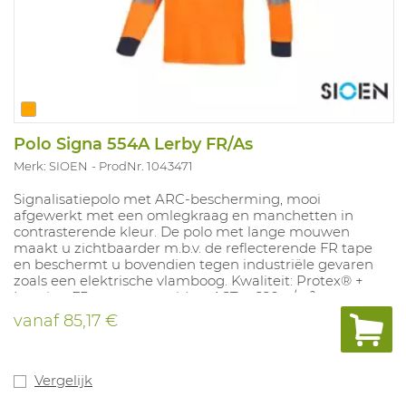
Polo Signa 554A Lerby FR/As
Merk: SIOEN
ProdNr. 1043471
Signalisatiepolo met ARC-bescherming, mooi
afgewerkt met een omlegkraag en manchetten in
contrasterende kleur. De polo met lange mouwen
maakt u zichtbaarder m.b.v. de reflecterende FR tape
en beschermt u bovendien tegen industriële gevaren
zoals een elektrische vlamboog. Kwaliteit: Protex® +
Lenzing FR + para-aramide + AST; ± 220 g/m².
Beschikbare maten: S-5XL.
vanaf
85,17 €
Vergelijk