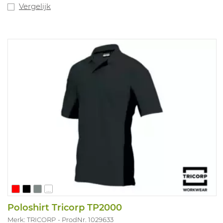
Vergelijk
...
Poloshirt Tricorp TP2000
Merk: TRICORP
ProdNr. 1029633