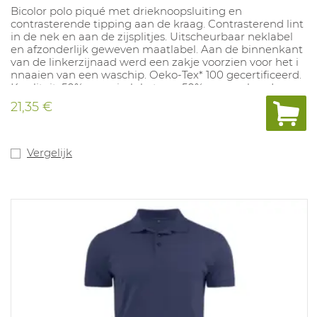
Bicolor polo piqué met drieknoopsluiting en
contrasterende tipping aan de kraag. Contrasterend lint
in de nek en aan de zijsplitjes. Uitscheurbaar neklabel
en afzonderlijk geweven maatlabel. Aan de binnenkant
van de linkerzijnaad werd een zakje voorzien voor het i
nnaaien van een waschip. Oeko-Tex* 100 gecertificeerd.
Kwaliteit: 50% organisch katoen, 50% gerecycleerde
polyester, 200 g/m². Beschikbare maten: S-5XL.
21,35 €
Beschikbare kleuren: Blauw/marine, marine/blauw,
zwart/rood, zwart/oranje, zwart/grijs en grijs/zwart.
Vergelijk