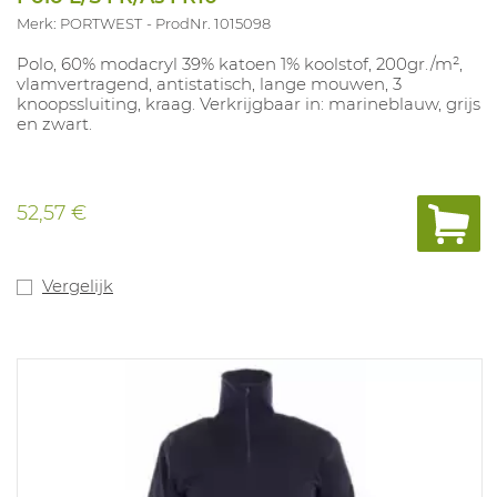
Merk: PORTWEST
ProdNr. 1015098
Polo, 60% modacryl 39% katoen 1% koolstof, 200gr./m²,
vlamvertragend, antistatisch, lange mouwen, 3
knoopssluiting, kraag. Verkrijgbaar in: marineblauw, grijs
en zwart.
52,57 €
Vergelijk