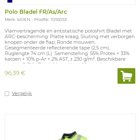
Polo Bladel FR/As/Arc
Merk: SIOEN
ProdNr. 1055053
Vlamvertragende en antistatische poloshirt Bladel met
ARC-bescherming: Platte kraag; Sluiting met verborgen
knopen onder de flap; Ronde mouwen;
Gesegmenteerde reflecterende tape (2,5 cm);
Ruglengte 74 cm (L). Samenstelling: 55% Protex + 33%
katoen + 10% p-Ar + 2% AST; ± 230 g/m². Beschikbare
maten: S-3XL. Beschikbare kleur: Marine. In
overeenstemming met: EN ISO 11612 A1B1C1F1, EN 1149-5,
96,39 €
IEC 61482-2: 2018 APC1 - EBT 14,7 cal/cm² en EN ISO 14116:
2015 / IND.3.
Vergelijk