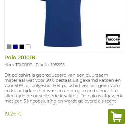
...
Polo 201018
Merk: TRICORP
ProdNr. 1052215
Dit poloshirt is geproduceerd van een duurzaam
materiaal wat voor 50% bestaat uit gekamd katoen en
voor 50% uit polyester. Het poloshirt verliest geen vorm
en kleur tijdens het wassen en drogen en behoudt te
allen tijde de uitstekende kwaliteit. De polo is afgewerkt
met een 3 knoopsluiting en wordt geleverd als recht
model met zij-splitjes. Dit product is wasbaar op 60
graden. Kwaliteit: 50% Katoen / 50% Polyester, 180 g/m².
19,26 €
Beschikbare kleuren: Marine, koningsblauw, wit,
donkergrijs, zwart en rood. Beschikbare maten: XS-5XL.