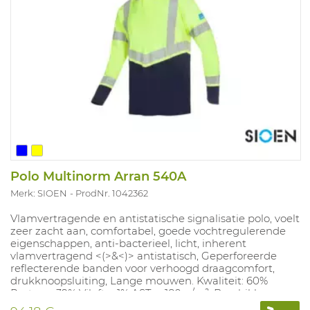
Polo Multinorm Arran 540A
Merk: SIOEN
ProdNr. 1042362
Vlamvertragende en antistatische signalisatie polo, voelt
zeer zacht aan, comfortabel, goede vochtregulerende
eigenschappen, anti-bacterieel, licht, inherent
vlamvertragend <(>&<)> antistatisch, Geperforeerde
reflecterende banden voor verhoogd draagcomfort,
drukknoopsluiting, Lange mouwen. Kwaliteit: 60%
Protex + 39% Viloft + 1% AST; ± 180 g/m². Beschikbare
maten: S-3XL. Beschikbare kleuren: fluo geel/marine.