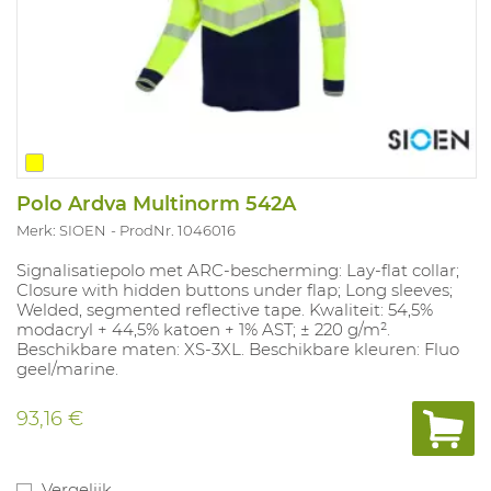
Polo Ardva Multinorm 542A
Merk: SIOEN
ProdNr. 1046016
Signalisatiepolo met ARC-bescherming: Lay-flat collar;
Closure with hidden buttons under flap; Long sleeves;
Welded, segmented reflective tape. Kwaliteit: 54,5%
modacryl + 44,5% katoen + 1% AST; ± 220 g/m².
Beschikbare maten: XS-3XL. Beschikbare kleuren: Fluo
geel/marine.
93,16 €
Vergelijk