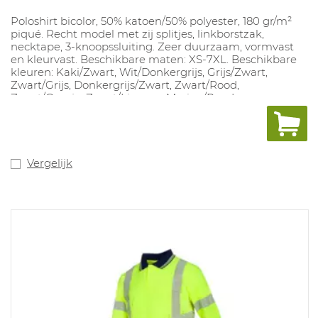
Poloshirt bicolor, 50% katoen/50% polyester, 180 gr/m²
piqué. Recht model met zij splitjes, linkborstzak,
necktape, 3-knoopssluiting. Zeer duurzaam, vormvast
en kleurvast. Beschikbare maten: XS-7XL. Beschikbare
kleuren: Kaki/Zwart, Wit/Donkergrijs, Grijs/Zwart,
Zwart/Grijs, Donkergrijs/Zwart, Zwart/Rood,
Zwart/Oranje, Zwart/Limoen, Marine/Rood,
Marine/Koningsblauw, Koningsblauw/Marine,
Marine/Limoen. Voorraadartikel in Donkergrijs/Zwart in
maten XS-L
Vergelijk