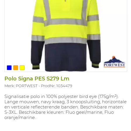
Polo Signa PES S279 Lm
Merk: PORTWEST
ProdNr. 1034479
Signalisatie polo in 100% polyester bird eye (175g/m²).
Lange mouwen, navy kraag, 3 knoopsluiting, horizontale
en verticale reflecterende banden. Beschikbare maten:
S-3XL. Beschikbare kleuren: Fluo geel/marine, Fluo
oranje/marine.