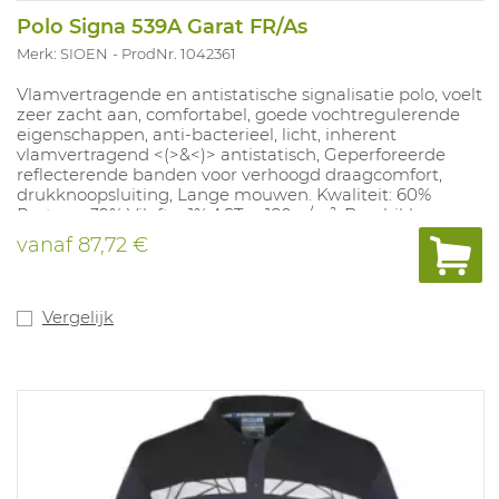
Polo Signa 539A Garat FR/As
Merk: SIOEN
ProdNr. 1042361
Vlamvertragende en antistatische signalisatie polo, voelt
zeer zacht aan, comfortabel, goede vochtregulerende
eigenschappen, anti-bacterieel, licht, inherent
vlamvertragend <(>&<)> antistatisch, Geperforeerde
reflecterende banden voor verhoogd draagcomfort,
drukknoopsluiting, Lange mouwen. Kwaliteit: 60%
Protex + 39% Viloft + 1% AST; ± 180 g/m². Beschikbare
maten: S-5XL.
vanaf
87,72 €
Vergelijk