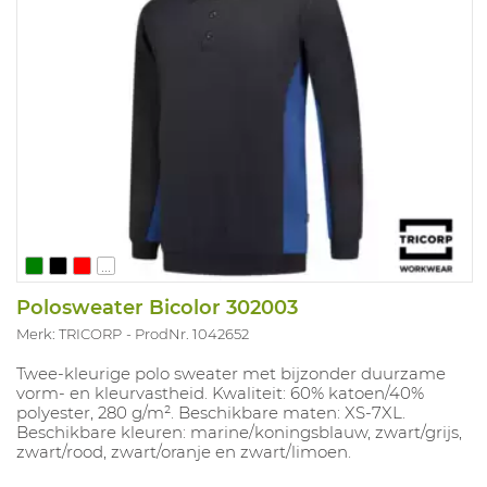
...
Polosweater Bicolor 302003
Merk: TRICORP
ProdNr. 1042652
Twee-kleurige polo sweater met bijzonder duurzame
vorm- en kleurvastheid. Kwaliteit: 60% katoen/40%
polyester, 280 g/m². Beschikbare maten: XS-7XL.
Beschikbare kleuren: marine/koningsblauw, zwart/grijs,
zwart/rood, zwart/oranje en zwart/limoen.