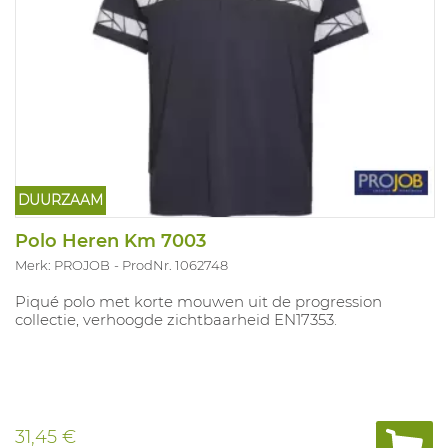
DUURZAAM
...
Polo Heren Km 7003
Merk: PROJOB
ProdNr. 1062748
Piqué polo met korte mouwen uit de progression
collectie, verhoogde zichtbaarheid EN17353.
31,45 €