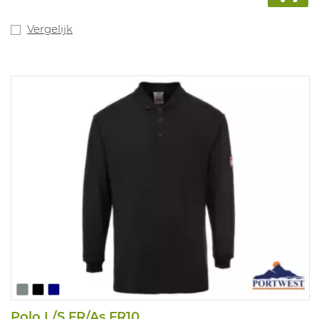
Vergelijk
Polo L/S FR/As FR10