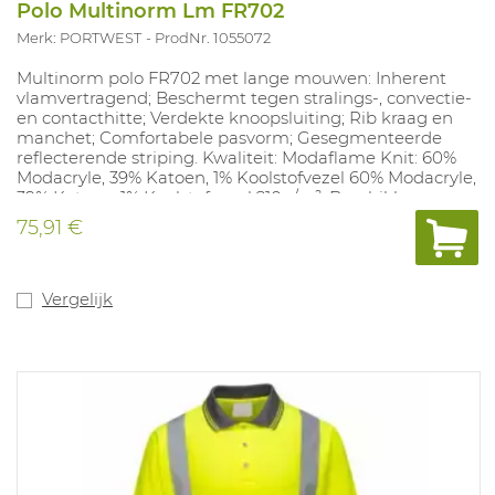
Polo Multinorm Lm FR702
Merk: PORTWEST
ProdNr. 1055072
Multinorm polo FR702 met lange mouwen: Inherent
vlamvertragend; Beschermt tegen stralings-, convectie-
en contacthitte; Verdekte knoopsluiting; Rib kraag en
manchet; Comfortabele pasvorm; Gesegmenteerde
reflecterende striping. Kwaliteit: Modaflame Knit: 60%
Modacryle, 39% Katoen, 1% Koolstofvezel 60% Modacryle,
39% Katoen, 1% Koolstofvezel 210g/m². Beschikbare
maten: S-3XL. Beschikbare kleuren: Fluo geel/marine en
75,91 €
fluo geel/zwart.
Vergelijk