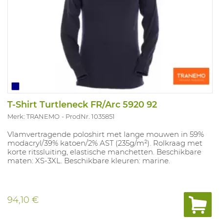
T-Shirt Turtleneck FR/Arc 5920 92
Merk: TRANEMO
ProdNr. 1035851
Vlamvertragende poloshirt met lange mouwen in 59%
modacryl/39% katoen/2% AST (235g/m²). Rolkraag met
korte ritssluiting, elastische manchetten. Beschikbare
maten: XS-3XL. Beschikbare kleuren: marine.
94,10 €