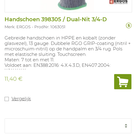
Handschoen 398305 / Dual-Nit 3/4-D
Merk: ERGOS
ProdNr. 1063051
Gebreide handschoen in HPPE en kobalt (zonder
glasvezel), 13 gauge. Dubbele RGO GRIP-coating (nitril +
microschuim-nitril) op de handpalm en 3/4 rug. Pols
met elastische sluiting. Touchscreen.
Maten: 7 tot en met 11.
Voldoet aan: EN388:2016: 4.X.4.3.D, EN407:2004:
X.1.X.X.X.X
11,40 €
Vergelijk