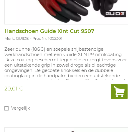
Handschoen Guide Xlnt Cut 9507
Merk: GUIDE
ProdNr. 1052301
Zeer dunne (18GG) en soepele snijbestendige
werkhandschoen met een Guide XLNT™ nitrilcoating.
Deze coating beschermt tegen olie en zorgt tevens voor
een uitstekende grip in zowel droge als olieachtige
omgevingen. De gecoate knokkels en de dubbele
coatinglaag in de handpalm bieden een uitstekende
bescherming tegen vloeistoffen en oliën. Goedgekeurd
voor contact met levensmiddelen en voor contacthitte
20,01 €
niveau 1. Oeko-Tex goedgekeurd. Touchscreen functie.
Maten: 7-11.
Vergelijk