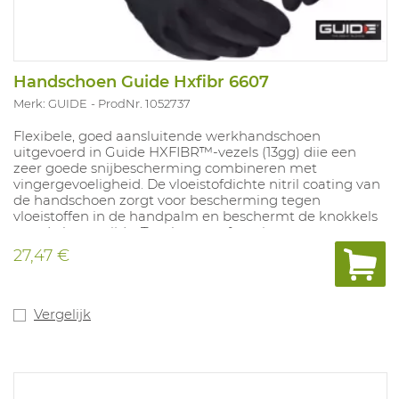
Handschoen Guide Hxfibr 6607
Merk: GUIDE
ProdNr. 1052737
Flexibele, goed aansluitende werkhandschoen
uitgevoerd in Guide HXFIBR™-vezels (13gg) diie een
zeer goede snijbescherming combineren met
vingergevoeligheid. De vloeistofdichte nitril coating van
de handschoen zorgt voor bescherming tegen
vloeistoffen in de handpalm en beschermt de knokkels
aan de bovenzijde. Touchscreen functie en extra
versterking bij de duim en de wijsvinger. Goedgekeurd
27,47 €
voor contacthitte tot 100°C (15sec.) en geschikt voor
contact met alle soorten levensmiddelen. Maten: 7-11.
Vergelijk