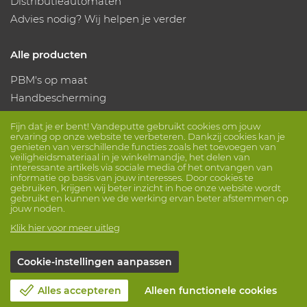
Distributieautomaten
Advies nodig? Wij helpen je verder
Alle producten
PBM's op maat
Handbescherming
Voetbescherming
Fijn dat je er bent! Vandeputte gebruikt cookies om jouw
Beschermende kleding
ervaring op onze website te verbeteren. Dankzij cookies kan je
genieten van verschillende functies zoals het toevoegen van
veiligheidsmateriaal in je winkelmandje, het delen van
interessante artikels via sociale media of het ontvangen van
Volg ons
informatie op basis van jouw interesses. Door cookies te
gebruiken, krijgen wij beter inzicht in hoe onze website wordt
gebruikt en kunnen we de werking ervan beter afstemmen op
jouw noden.
Klik hier voor meer uitleg
Cookie-instellingen aanpassen
© Vandeputte
Verkoopsvoorwaarden
Privacy
Disclaimer
Cookie-instellingen
Sessie info
Alles accepteren
Alleen functionele cookies