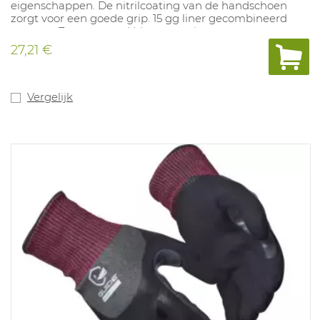
eigenschappen. De nitrilcoating van de handschoen
zorgt voor een goede grip. 15 gg liner gecombineerd
met een 7 gauge acryl binnenvoering voor
bescherming tegen kou. Snijbeschermingsniveau F,
27,21 €
goedgekeurd voor contacthitte tot 250°C (15sec) en
voedselveilig. Oeko-Tex goedgekeurd. Touchscreen
functie. Maten: 7-12.
Vergelijk