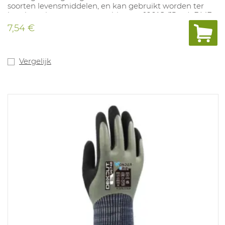
soorten levensmiddelen, en kan gebruikt worden ter
bescherming tegen contacthitte tot 100°C (15sec). DMF-
vrij en heeft het Oeko-Tex label en touchscreen functie.
7,54 €
Maten: 6-11.
Vergelijk