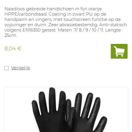
Naadloos gebreide handschoen in fijn oranje
HPPE/carbondraad. Coating in zwart PU op de
handpalm en vingers, met touchscreen functie op de
wijsvinger en duim. Zeer abrasiebestendig. Anti-statisch
volgens EN16350 getest. Maten :7/ 8 / 9 / 10 / 11. Lengte :
25cm.
8,04 €
Vergelijk