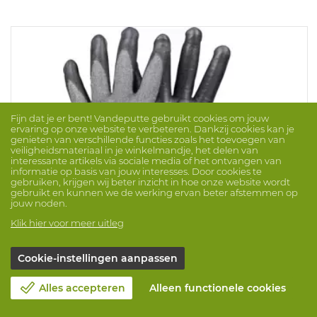
Fijn dat je er bent! Vandeputte gebruikt cookies om jouw
ervaring op onze website te verbeteren. Dankzij cookies kan je
genieten van verschillende functies zoals het toevoegen van
veiligheidsmateriaal in je winkelmandje, het delen van
interessante artikels via sociale media of het ontvangen van
informatie op basis van jouw interesses. Door cookies te
gebruiken, krijgen wij beter inzicht in hoe onze website wordt
gebruikt en kunnen we de werking ervan beter afstemmen op
jouw noden.
Klik hier voor meer uitleg
Cookie-instellingen aanpassen
Handschoen Tegera 8846
Merk: TEGERA
ProdNr. 1063119
Alles accepteren
Alleen functionele cookies
De dunste handschoen met snijbeschermingsniveau F,