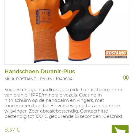
Handschoen Duranit-Plus
Merk: ROSTAING
ProdNr. 1049884
Snijbestendige naadloos gebreide handschoen in mix
van oranje HPPE/minerale vezels. Coating in
nitrilschuim op de handpalm en vingers, met
touchscreen functie. En versteviging tussen duim en
wijsvinger. Zeer abrasiebestendig. Contacthitte-
bestendig tot 100°C gedurende 15 seconden. Geschikt
voor werkzaamheden met scherpe voorwerpen, in
droge en vettige omstandigehden. Touchscreen functie
8,37 €
op de wijsvinger en duim. Maten: 7-11.