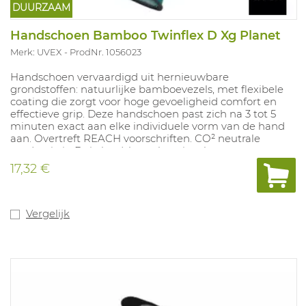
DUURZAAM
Handschoen Bamboo Twinflex D Xg Planet
Merk: UVEX
ProdNr. 1056023
Handschoen vervaardigd uit hernieuwbare
grondstoffen: natuurlijke bamboevezels, met flexibele
coating die zorgt voor hoge gevoeligheid comfort en
effectieve grip. Deze handschoen past zich na 3 tot 5
minuten exact aan elke individuele vorm van de hand
aan. Overtreft REACH voorschriften. CO² neutrale
productie in Duitsland, korte leveringsketen.
17,32 €
Vergelijk