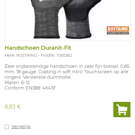
Handschoen Duranit-Fit
Merk: ROSTAING
ProdNr. 1065362
Zeer snijbestendige handschoen in zeer fijn breisel, 0,85
mm. 18 gauge. Coating in soft nitril. Touchscreen op alle
vingers. Versterkte duimholte.
Maten: 6-12
Conform EN388: 4X43F
8,83 €
Vergelijk