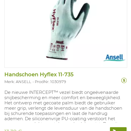
Handschoen Hyflex 11-735
Merk: ANSELL
ProdNr. 1030979
De nieuwe INTERCEPT™ vezel biedt ongeëvenaarde
snijbescherming en meer comfort en beweeglijkheid.
Het ontwerp met gecoate palm biedt de gebruiker
meer grip, verlengt de levensduur van de handschoen
bij schurende toepassingen en laat de handrug
ademen. De siliconenvrije PU-coating verstoort het
proces van gelakte metalen onderdelen niet. De grijze
coating camoufleert vuil als er wordt gewerkt in