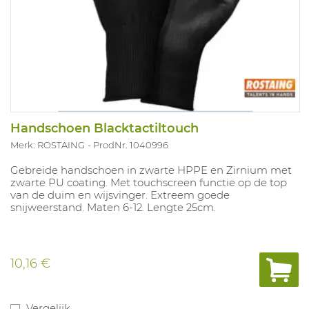
Handschoen Blacktactiltouch
Merk: ROSTAING
ProdNr. 1040996
Gebreide handschoen in zwarte HPPE en Zirnium met
zwarte PU coating. Met touchscreen functie op de top
van de duim en wijsvinger. Extreem goede
snijweerstand. Maten 6-12. Lengte 25cm.
10,16 €
Vergelijk