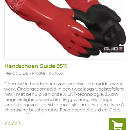
Handschoen Guide 9511
Merk: GUIDE
ProdNr. 1060636
Chemische handschoen voor precisie- en middelzwaar
werk. Ondergedompeld in een tweelaags vloeistofdicht
Nitril met behulp van onze X LNT-technologie. 35 cm
lange veiligheidsmanchet. 18gg voering voor hoge
vingertopgevoeligheid in moeilijke omgevingen. Type A
chemische bescherming. Food goedgekeurd en Oeko-
tex gecertificeerd.
EN388:2016 4X43C EN407: X1XXXX EN374-1:2016:
23,23 €
AJKLMNOT -