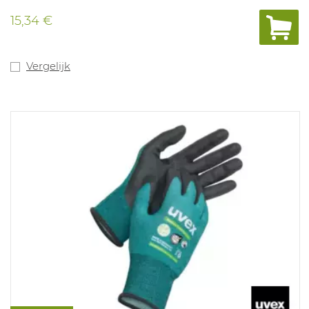
ademen. De handschoen is siliconenvrij, dus geen
contaminatie van siliconen op metalen onderdelen voor
15,34 €
het lakken. Oeko-Texcertificering garandeert dat de
handschoen geen schadelijke stoffen als DMF of andere
chemicaliën bevat. Bevat geen glasvezels. Is
antistatisch, latexvrij en wasbaar op 40°C.
Vergelijk
Voedingsgkeurd. Maten: 5-12.
EN 407: X1XXXX