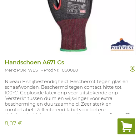
Handschoen A671 Cs
Merk: PORTWEST
ProdNr. 1060080
Niveau F snijbestendigheid. Beschermt tegen glas en
schaafwonden. Beschermd tegen contact hitte tot
100°C. Geplooide latex grip voor uitstekende grip
.Versterkt tussen duim en wijsvinger voor extra
bescherming en duurzaamheid. Zeer sterk en
comfortabel. Reflecterend label voor betere
zichtbaarheid. Ademende naadloze voering. Gauge 13
gebreide voering voor een perfecte pasvorm. Maten:
8,07 €
6(XS)-11(XXL).