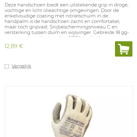
Deze handschoen biedt een uitstekende grip in droge,
vochtige en licht olieachtige omgevingen. Door de
enkelvoudige coating met nitrielschuim in de
handpalm is de handschoen zacht en comfortabel,
maar toch gripvast. Snijbeschermingsniveau C en
versterking tussen duim en wijsvinger. Gebreide 18 gg-
voering met snijbestendige CRF®-technologie en met
deels gerecycled polyester. Touchscreenfunctionaliteit.
12,89 €
Oeko-Tex goedgekeurd.
Maten: 6-12.
Vergelijk