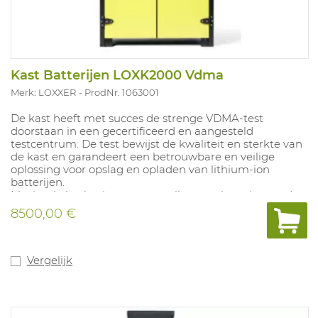
Kast Batterijen LOXK2000 Vdma
Merk: LOXXER
ProdNr. 1063001
De kast heeft met succes de strenge VDMA-test
doorstaan in een gecertificeerd en aangesteld
testcentrum. De test bewijst de kwaliteit en sterkte van
de kast en garandeert een betrouwbare en veilige
oplossing voor opslag en opladen van lithium-ion
batterijen.
Maximale beslasting per verstelbaar en brandwerend
legbord (4stuks) : 70kg, ontworpen om
8500,00 €
branduitbreiding tussen de niveaus te voorkomen. Elke
niveau is uitgerust met een laadstrip met 8
stopcontacten. Uitsparing voor pallettrucks aan de 4
zijden. Zelfsluitende deuren met deurcontact, uitgerust
Vergelijk
met een uniek overduksysteem met mogelijkheid tot
aansluiting op een afzuigsysteem. Rook-en
temperatuurdetectie met alarm, aansluiting met
brandcentrale mogelijk. Optie om een aerosolsysteem