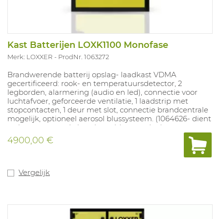
Kast Batterijen LOXK1100 Monofase
Merk: LOXXER
ProdNr. 1063272
Brandwerende batterij opslag- laadkast VDMA
gecertificeerd: rook- en temperatuursdetector, 2
legborden, alarmering (audio en led), connectie voor
luchtafvoer, geforceerde ventilatie, 1 laadstrip met
stopcontacten, 1 deur met slot, connectie brandcentrale
mogelijk, optioneel aerosol blussysteem. (1064626- dient
wel samen met de kast besteld te worden)
4900,00 €
Buitenafmetingen van de kast (L x B x H):
584 x 760 x 1126 mm
Binnenafmetingen (L x B x H):
500 x 680 x 760 mm
Vergelijk
Transportkost inbegrepen - bij bestelling wel DUIDELIJK
vermelden of er een heftruck aanwezig is.