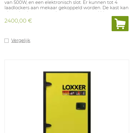
van 500W, en een elektronisch slot. Er kunnen tot 4
laadlockers aan mekaar gekoppeld worden. De kast kan
als optie uitgerust worden met een aerosol kit.
(1064585-deze dient samen met de kast besteld te
2400,00 €
worden)
Transportkost inbegrepen - bij bestelling wel DUIDELIJK
vermelden of er een heftruck aanwezig is.
Vergelijk