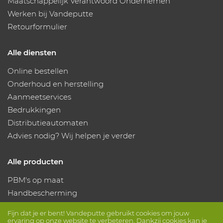
Maatschappelijk Verantwoord Ondernemen
Werken bij Vandeputte
Retourformulier
Alle diensten
Online bestellen
Onderhoud en herstelling
Aanmeetservices
Bedrukkingen
Distributieautomaten
Advies nodig? Wij helpen je verder
Alle producten
PBM's op maat
Handbescherming
Voetbescherming
Fijn dat je er bent! Vandeputte gebruikt cookies om jouw
Beschermende kleding
ervaring op onze website te verbeteren. Dankzij cookies kan je