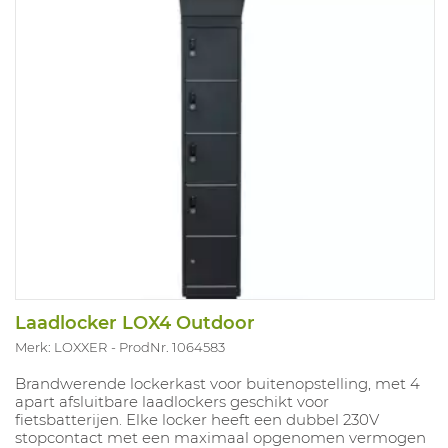
(1063002) toe te voegen voor nog snellere
brandbeheersing. Buitenafmetingen: H: 1995 x B: 1141 x
D: 758mm.
Transportkost inbegrepen - bij bestelling wel DUIDELIJK
vermelden of er een heftruck aanwezig is.
Laadlocker LOX4 Outdoor
Merk: LOXXER
ProdNr. 1064583
Brandwerende lockerkast voor buitenopstelling, met 4
apart afsluitbare laadlockers geschikt voor
fietsbatterijen. Elke locker heeft een dubbel 230V
stopcontact met een maximaal opgenomen vermogen