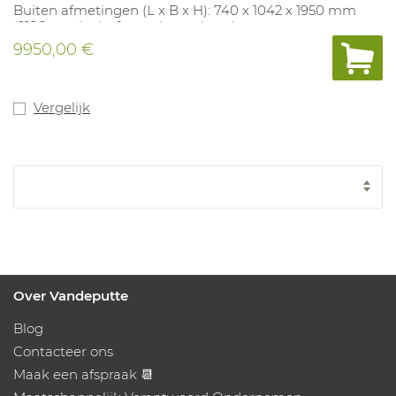
Buiten afmetingen (L x B x H): 740 x 1042 x 1950 mm
(2100mm incl. afneembaar alarm)
Locker afmetingen: 480 x 240 x 650 mm
9950,00 €
Transportkost inbegrepen - bij bestelling wel DUIDELIJK
vermelden of er een heftruck aanwezig is.
Vergelijk
Over Vandeputte
Blog
Contacteer ons
Maak een afspraak 📆