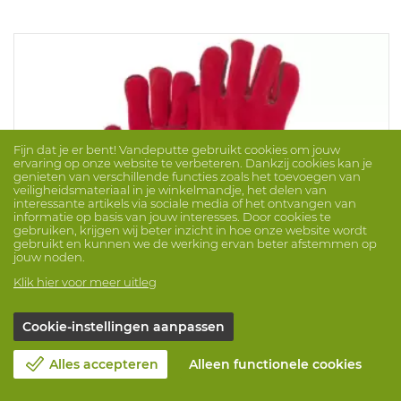
Fijn dat je er bent! Vandeputte gebruikt cookies om jouw
ervaring op onze website te verbeteren. Dankzij cookies kan je
genieten van verschillende functies zoals het toevoegen van
veiligheidsmateriaal in je winkelmandje, het delen van
interessante artikels via sociale media of het ontvangen van
informatie op basis van jouw interesses. Door cookies te
gebruiken, krijgen wij beter inzicht in hoe onze website wordt
gebruikt en kunnen we de werking ervan beter afstemmen op
jouw noden.
Klik hier voor meer uitleg
Cookie-instellingen aanpassen
Lashandschoen Ultraweld Ii
Merk: GSA
ProdNr. 1016755
Alles accepteren
Alleen functionele cookies
Duurzame lashandschoenen in rood kwaliteits