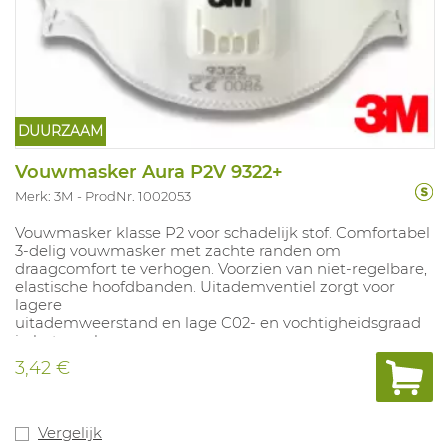
DUURZAAM
Vouwmasker Aura P2V 9322+
Merk: 3M
ProdNr. 1002053
Vouwmasker klasse P2 voor schadelijk stof. Comfortabel
3-delig vouwmasker met zachte randen om
draagcomfort te verhogen. Voorzien van niet-regelbare,
elastische hoofdbanden. Uitademventiel zorgt voor
lagere
uitademweerstand en lage C02- en vochtigheidsgraad
in het masker.
Maskers zijn apart verpakt. NPF: 10. Bevat ten minste
3,42 €
25% gerecycled materiaal, ten minste 30% gerecycled
materiaal in individuele p roductverpakking, 100%
gerecycled matriaal in primaire doos en minstens 76%
gerecycled materiaal in de verzenddoos.
Vergelijk