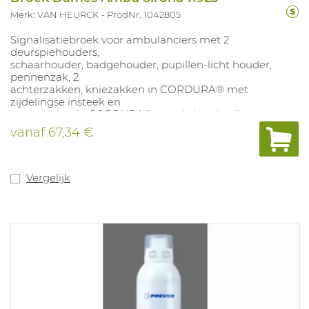
Merk: VAN HEURCK
ProdNr. 1042805
Signalisatiebroek voor ambulanciers met 2
deurspiehouders,
schaarhouder, badgehouder, pupillen-licht houder,
pennenzak, 2
achterzakken, kniezakken in CORDURA® met
zijdelingse insteek en
versteviging in CORDURA® aan de broekspijpen.
Industrieel wasbaar op 75°
vanaf
67,34 €
C. Combineerbaar met kniestukken (art. 1066122).
Kwaliteit: Blauw 65% PES/35% Katoen; Fluo geel 50%
PES / 50% Katoen.
Vergelijk
Beschikbare kleuren: Fluo geel/enamel blauw.
Beschikbare maten: 36- 64.