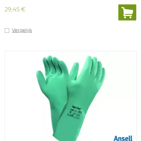
assemblagewerk. Kleuren: groen. Maten: 6,5 - 7 / 7,5 - 8 /
8,5 - 9 / 9,5 / 10. Lengte: 240 mm. Dikte: 0,12 mm. In
29,45 €
overeenstemming met : EN ISO 374-1:2016 Type B: JKPT,
EN ISO 374-5:2016 Virus
Vergelijk