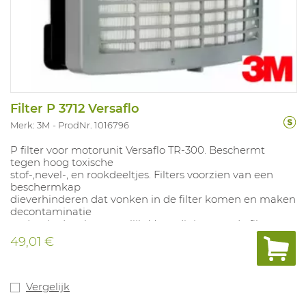
Filter P 3712 Versaflo
Merk: 3M
ProdNr. 1016796
P filter voor motorunit Versaflo TR-300. Beschermt
tegen hoog toxische
stof-,nevel-, en rookdeeltjes. Filters voorzien van een
beschermkap
dieverhinderen dat vonken in de filter komen en maken
decontaminatie
onder de douche mogelijk. Verzadiging van de filter
enkel te detecteren
49,01 €
door een verhoging van (inadem-)weerstand, motorunit
zal dan een alarm
geven.
Vergelijk