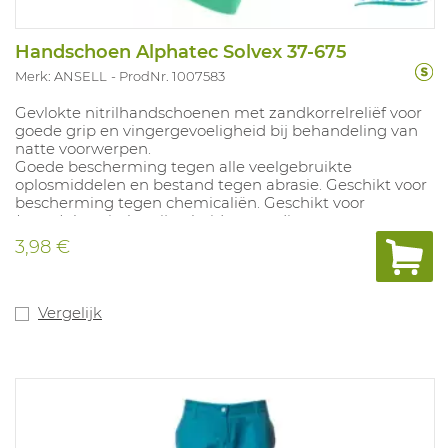
Handschoen Alphatec Solvex 37-675
Merk: ANSELL
ProdNr. 1007583
Gevlokte nitrilhandschoenen met zandkorrelreliëf voor
goede grip en vingergevoeligheid bij behandeling van
natte voorwerpen.
Goede bescherming tegen alle veelgebruikte
oplosmiddelen en bestand tegen abrasie. Geschikt voor
bescherming tegen chemicaliën. Geschikt voor
(petro)chemische nijverheid en voedingssector.
Siliconenvrij. Geschikt voor gebruik in voedingsindustrie.
3,98 €
Kleuren: groen.
Lengte 33 cm, dikte 0,38 mm. Maten: 6- 11.
Vergelijk