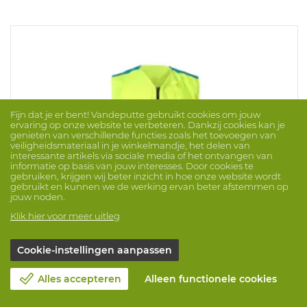
Fijn dat je er bent! Vandeputte gebruikt cookies om jouw
ervaring op onze website te verbeteren. Dankzij cookies kan je
genieten van verschillende functies zoals het toevoegen van
veiligheidsmateriaal in je winkelmandje, het delen van
interessante artikels via sociale media of het ontvangen van
informatie op basis van jouw interesses. Door cookies te
gebruiken, krijgen wij beter inzicht in hoe onze website wordt
gebruikt en kunnen we de werking ervan beter afstemmen op
jouw noden.
Klik hier voor meer uitleg
Cookie-instellingen aanpassen
Kazuifel Ambu Sirona 13552
Merk: VAN HEURCK
ProdNr. 1049874
Alles accepteren
Alleen functionele cookies
Signalisatie kazuifel voor ambulanciers met 2 opgezette