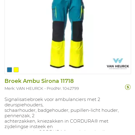
Broek Ambu Sirona 11718
Merk: VAN HEURCK
ProdNr. 1042799
Signalisatiebroek voor ambulanciers met 2
deurspiehouders,
schaarhouder, badgehouder, pupillen-licht houder,
pennenzak, 2
achterzakken, kniezakken in CORDURA® met
zijdelingse insteek en
versteviging in CORDURA® aan de broekspijpen.