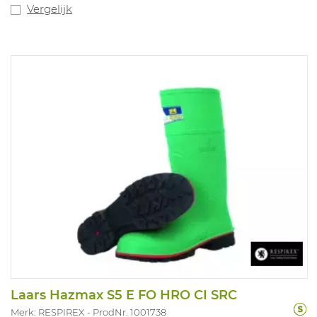
handen goed geventileerd en geeft de handschoen een
Vergelijk
"koele" grip. Door haar volledig zwarte kleur kan deze
handschoen goed ingezet worden in vervuilde
omgevingen. Ideaal voor hoog snijbestendige
toepassingen in een geoliede omgeving zoals
assemblage van fijne onderdelen, montage.
Beschikbare maten: 7-11. Conform EN388 4.X.4.2, ISO
13997 Klasse D.
Laars Hazmax S5 E FO HRO CI SRC
Merk: RESPIREX
ProdNr. 1001738