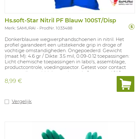
Hs.soft-Star Nitril PF Blauw 100ST/Disp
Merk: SAMURAI
ProdNr. 1033488
Donkerblauwe wegwerphandschoenen in nitril. Het
profiel garandeert een uitstekende grip in droge of
vochtige omstandigheden. Ongepoederd. Gewicht
(maat M): 4.6 gr / Dikte: 3.5 mil, 0.09-0.12 toepassingen:
Licht chemische toepassingen in labo's, assemblage,
productcontrole, voedingssector. Getest voor contact
met voedingsmiddelen gedurende 2 uur aan 40°C
(10/2011). Beschikbare maten: S-XXL. In
8,99 €
overeenstemming met: EN 374-1 Type B (JKT) en EN374-
5: VIRUS
Vergelijk