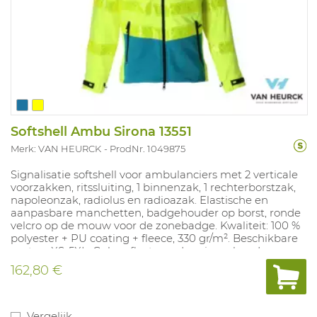
Softshell Ambu Sirona 13551
Merk: VAN HEURCK
ProdNr. 1049875
Signalisatie softshell voor ambulanciers met 2 verticale
voorzakken, ritssluiting, 1 binnenzak, 1 rechterborstzak,
napoleonzak, radiolus en radioazak. Elastische en
aanpasbare manchetten, badgehouder op borst, ronde
velcro op de mouw voor de zonebadge. Kwaliteit: 100 %
polyester + PU coating + fleece, 330 gr/m². Beschikbare
maten: XS-5XL. Gele reflecterende prisma banden
Beschikbare kleuren: fluogeel/enamel blauw.
162,80 €
Vergelijk