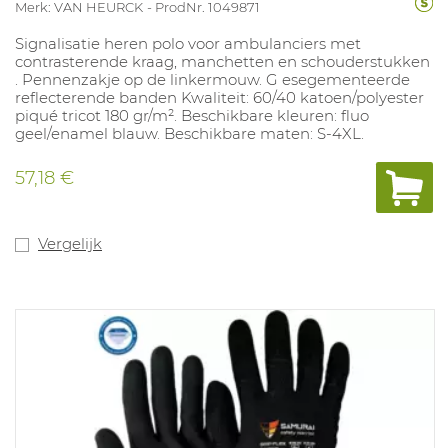
Merk: VAN HEURCK
ProdNr. 1049871
Signalisatie heren polo voor ambulanciers met
contrasterende kraag, manchetten en schouderstukken
. Pennenzakje op de linkermouw. G esegementeerde
reflecterende banden Kwaliteit: 60/40 katoen/polyester
piqué tricot 180 gr/m². Beschikbare kleuren: fluo
geel/enamel blauw. Beschikbare maten: S-4XL.
57,18 €
Vergelijk