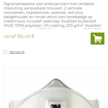
Signalisatieparka voor ambulanciers met verdekte
ritssluiting, aanpasbare mouwen, 2 verticale
voorzakken, napoleonzak, radiozak, rad iolus,
badgehouder en ronde velcro voor zonebadge op
linkermouw. Inclusief vaste kap. Kwaliteit buitenstof
HIVIZ: 100% polyester+ PU coating, 200 gr/m². Kwaliteit
buitenstof Enamel: 100% Polyamide Voering: 100% PES
mesh (vaste comfortvoering) Gele reflecterende prisma
vanaf
185,40 €
banden Beschikbare kleuren: Fluo Geel/enamel blauw.
Beschikbare maten: XS-4XL.
Vergelijk