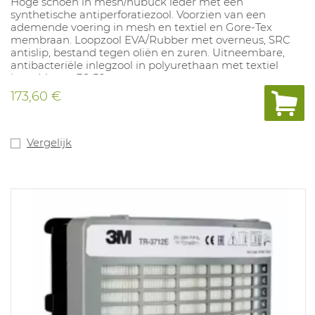
Hoge schoen in mesh/nubuck leder met een
synthetische antiperforatiezool. Voorzien van een
ademende voering in mesh en textiel en Gore-Tex
membraan. Loopzool EVA/Rubber met overneus, SRC
antislip, bestand tegen oliën en zuren. Uitneembare,
antibacteriële inlegzool in polyurethaan met textiel
laag. Maten: 36-50.
173,60 €
Vergelijk