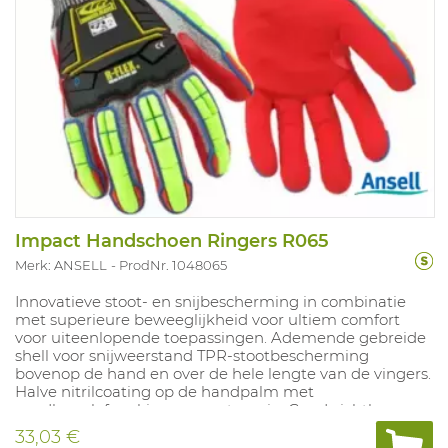
Impact Handschoen Ringers R065
Merk: ANSELL
ProdNr. 1048065
Innovatieve stoot- en snijbescherming in combinatie
met superieure beweeglijkheid voor ultiem comfort
voor uiteenlopende toepassingen. Ademende gebreide
shell voor snijweerstand TPR-stootbescherming
bovenop de hand en over de hele lengte van de vingers.
Halve nitrilcoating op de handpalm met
zandkorrelafwerking voor extra grip. Goed zichtbaar
voor extra veiligheid. Toppen van de wijs-, middelvinger
33,03 €
en duim zijn geschikt voor touchscreens. Superieure