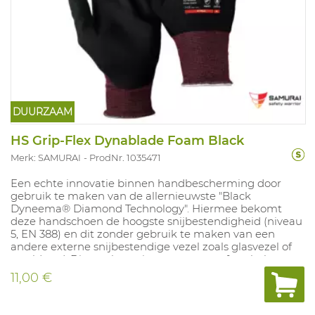
DUURZAAM
HS Grip-Flex Dynablade Foam Black
Merk: SAMURAI
ProdNr. 1035471
Een echte innovatie binnen handbescherming door
gebruik te maken van de allernieuwste "Black
Dyneema® Diamond Technology". Hiermee bekomt
deze handschoen de hoogste snijbestendigheid (niveau
5, EN 388) en dit zonder gebruik te maken van een
andere externe snijbestendige vezel zoals glasvezel of
staaldraad. Dit resulteert in een zeer comfortabele
handschoen (13 gauge). Uniek! De handschoen heeft
11,00 €
een performante foam nitril coating (siliconen vrij) met
een uitzonderlijk goede grip op geoliede oppervlakken.
Door de "Dyneema® Diamond" vezel worden de