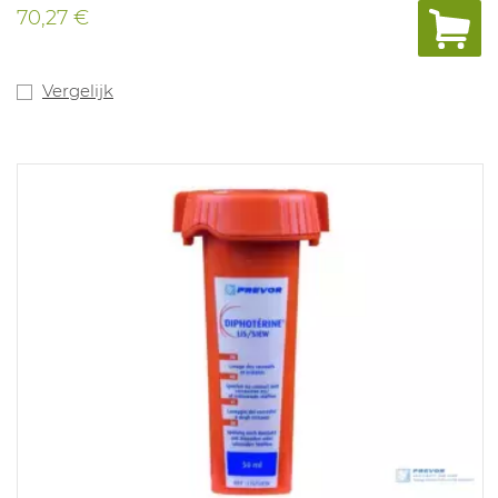
Industrieel wasbaar op 75°
70,27 €
C. Combineerbaar met kniestukken (art. 1066122).
Kwaliteit: Blauw 65% PES/35% Katoen; Fluo geel 50%
PES / 50% Katoen.
Vergelijk
Beschikbare kleuren: Fluo geel/enamel blauw.
Beschikbare maten: 36- 64.