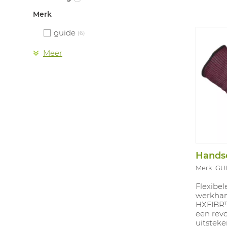
Merk
guide
(6)
Meer
Handsc
Merk: GU
Flexibel
werkhan
HXFIBR™
een rev
uitstek