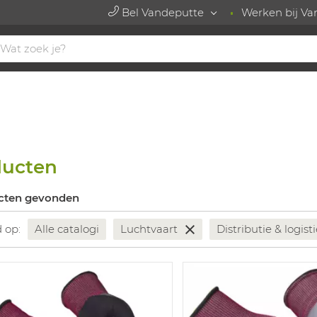
Bel Vandeputte
Werken bij Va
ducten
cten gevonden
d op:
Alle catalogi
Luchtvaart
Distributie & logist