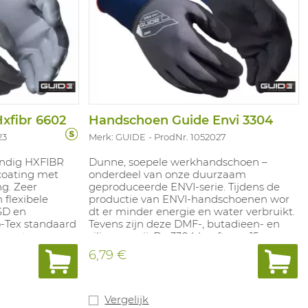
xfibr 6602
Handschoen Guide Envi 3304
23
Merk: GUIDE
ProdNr. 1052027
endig HXFIBR
Dunne, soepele werkhandschoen –
coating met
onderdeel van onze duurzaam
g. Zeer
geproduceerde ENVI-serie. Tijdens de
 flexibele
productie van ENVI-handschoenen wor
SD en
dt er minder energie en water verbruikt.
-Tex standaard
Tevens zijn deze DMF-, butadieen- en
en ent
siliconenvrij. De 3304 heeft een 15 gg
-12. Conform
liner van glycose/glycerol zetmeel en
6,79 €
: X.1.X.X.X.X.
een kleine hoeveelheid nylon. Dit
duurzame alternatief zorgt tevens voor
een buitengewoon goede
vochtregulering. Goedgekeurd voor
Vergelijk