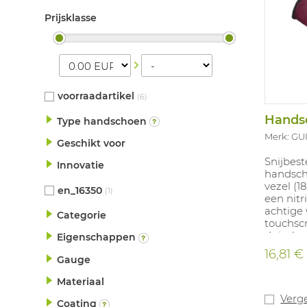
Prijsklasse
voorraadartikel
(6)
Type handschoen
Merk: GU
Geschikt voor
Snijbes
Innovatie
handsch
vezel (1
en_16350
(1)
een nitr
achtige
Categorie
touchsc
duimbes
Eigenschappen
flexibe
16,81 €
Gauge
Oeiko-Te
geen sil
Materiaal
6-12.
Verge
Coating