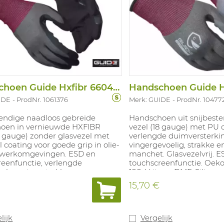
Handschoen Guide Hxfibr 6604FA
Handschoen Guide H
IDE
ProdNr. 1061376
Merk: GUIDE
ProdNr. 10477
tendige naadloos gebreide
Handschoen uit snijbest
oen in vernieuwde HXFIBR
vezel (18 gauge) met PU 
8 gauge) zonder glasvezel met
verlengde duimversterkin
il coating voor goede grip in olie-
vingergevoelig, strakke en
 werkomgevingen. ESD en
manchet. Glasvezelvrij. E
reenfunctie, verlengde
touchscreenfunctie. Oeko
cherming, strakke pasvorm en
100. Vrij van DMF, Silicon
le manchet. Voedingsgekeurd.
natuurlijk latex. Maten: 6
15,70 €
x standaard 100, DMF vrij, bevat
EN388:2016 4.X.4.1.D, EN407
iconen of natruulijk latex. Maten:
lijk
Vergelijk