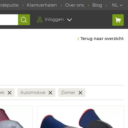
ndeputte
Klantverhalen
Over ons
Blog
NL
Inloggen
Terug naar overzicht
iek
Automotive
Zomer