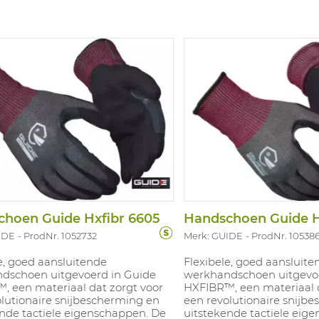
hoen Guide Hxfibr 6605
Handschoen Guide H
IDE
ProdNr. 1052732
Merk: GUIDE
ProdNr. 10538
e, goed aansluitende
Flexibele, goed aansluite
dschoen uitgevoerd in Guide
werkhandschoen uitgevoe
, een materiaal dat zorgt voor
HXFIBR™, een materiaal d
olutionaire snijbescherming en
een revolutionaire snijb
ende tactiele eigenschappen. De
uitstekende tactiele eig