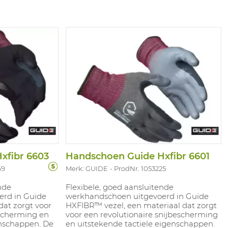
contactwarmte niveau 1 en Oeko-Tex
gecertificeerd. Touchscreen compatibel.
xfibr 6603
Handschoen Guide Hxfibr 6601
69
Merk: GUIDE
ProdNr. 1053225
nde
Flexibele, goed aansluitende
rd in Guide
werkhandschoen uitgevoerd in Guide
at zorgt voor
HXFIBR™ vezel, een materiaal dat zorgt
escherming en
voor een revolutionaire snijbescherming
enschappen. De
en uitstekende tactiele eigenschappen.