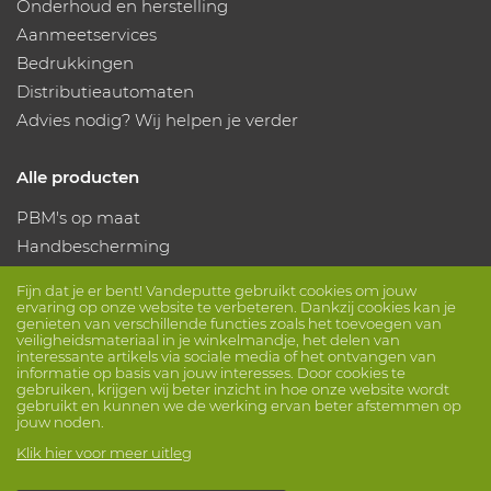
Onderhoud en herstelling
Aanmeetservices
Bedrukkingen
Distributieautomaten
Advies nodig? Wij helpen je verder
Alle producten
PBM's op maat
Handbescherming
Voetbescherming
Fijn dat je er bent! Vandeputte gebruikt cookies om jouw
Beschermende kleding
ervaring op onze website te verbeteren. Dankzij cookies kan je
genieten van verschillende functies zoals het toevoegen van
veiligheidsmateriaal in je winkelmandje, het delen van
interessante artikels via sociale media of het ontvangen van
Volg ons
informatie op basis van jouw interesses. Door cookies te
gebruiken, krijgen wij beter inzicht in hoe onze website wordt
gebruikt en kunnen we de werking ervan beter afstemmen op
jouw noden.
Klik hier voor meer uitleg