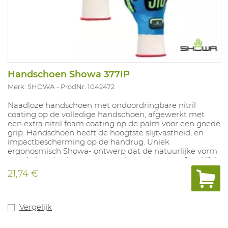
Handschoen Showa 377IP
Merk: SHOWA
ProdNr. 1042472
Naadloze handschoen met ondoordringbare nitril
coating op de volledige handschoen, afgewerkt met
een extra nitril foam coating op de palm voor een goede
grip. Handschoen heeft de hoogtste slijtvastheid, en
impactbescherming op de handrug. Uniek
ergonosmisch Showa- ontwerp dat de natuurlijke vorm
van de hand naboots voor een hoog draagcomfort. HiViz
groene kleur voor geode zichtbaarheid van de handen.
21,74 €
Latexvrij waardoor een minimaal risico op allergie is.
Maten: 7(M) - 10(XXL).
Vergelijk