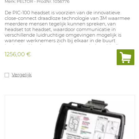
Merk: PELTOR
ProdNr. 1056776
De PIC-100 headset is voorzien van de innovatieve
close-connect draadloze technologie van 3M waarmee
meerdere mensen tegelijk kunnen spreken, van
headset tot headset, waardoor communicatie in
verschillende luidruchtige omgevingen mogelijk is
wanneer werknemers zich bij elkaar in de buurt
bevinden. Headsets maken automatisch verbinding
met elkaar wanneer ze binnen bereik komen zonder
1256,00 €
dat ze hoeven te worden gekoppeld. Spraakgestuurde
transmissie (VOX - Voice Operated Transmission) stelt
gebruikers in staat naadloos te communiceren,
handsfree, zonder een druk op de knop. Het systeem
Vergelijk
stelt gebruikers ook in staat om te zenden met de
Push-to-talk (PTT)-functie, wat in sommige situaties de
voorkeur kan hebben. Ook draadloze communicatie via
Bluetooth® voor verbinding met slimme apparaten en
portofoons is inbegrepen.