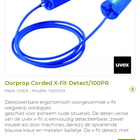
Oorprop Corded X-Fit Detect/100PR
Merk: UVEX
ProdNr. 1001003
Detecteerbare ergonomisch voorgevormde x-fit
wegwerp oordopjes,
geschikt voor extreem luide situaties. De detec-versie
van de uvex x-fit is eenvoudig detecteerbaar, zowel
visueel als door machines, dankzij de opvallende
blauwe kleur en metalen balletje. De x-fit detect, met
koordje, heeft een innovatieve "x" uitsparing waardoor