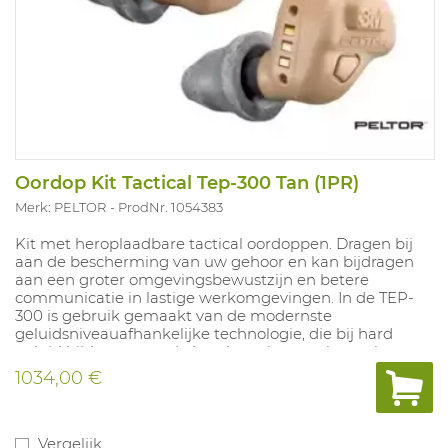
Oordop Kit Tactical Tep-300 Tan (1PR)
Merk: PELTOR
ProdNr. 1054383
Kit met heroplaadbare tactical oordoppen. Dragen bij
aan de bescherming van uw gehoor en kan bijdragen
aan een groter omgevingsbewustzijn en betere
communicatie in lastige werkomgevingen. In de TEP-
300 is gebruik gemaakt van de modernste
geluidsniveauafhankelijke technologie, die bij hard
geluid bijdraagt aan de bescherming van het gehoor en
in rustige omgevingen het omgevingsbewustzijn
1034,00 €
verbetert. Compatibel met Ultrafit (SNR=32) en Torque
(SNR=38) oordoppen. Batterijduur: tot 16uur.
Vergelijk