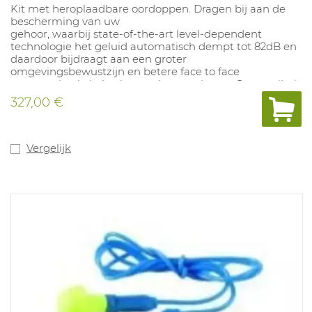
Kit met heroplaadbare oordoppen. Dragen bij aan de
bescherming van uw
gehoor, waarbij state-of-the-art level-dependent
technologie het geluid automatisch dempt tot 82dB en
daardoor bijdraagt aan een groter
omgevingsbewustzijn en betere face to face
communicatie in lastige werkomgevingen. Compatibel
met Ultrafit (SNR=32) en Torque (SNR=38) oordoppen.
327,00 €
Batterijduur: tot 16uur.
Vergelijk