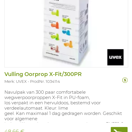
Vulling Oorprop X-Fit/300PR
Merk: UVEX
ProdNr. 1034114
Navulpak van 300 paar comfortabele
wegwerpoorproppen X-Fit in PU-foam,
los verpakt in een hervuldoos, bestemd voor
verdeelautomaat. Kleur: lime
geel. Kan maximaal 1 dag gedragen worden. Geschikt
voor algemene
industriële werken. In overeenstemming met: EN352-2
(SNR 37dB).
48,66 €