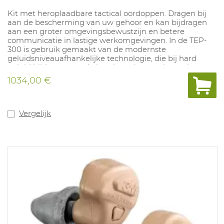
Kit met heroplaadbare tactical oordoppen. Dragen bij
aan de bescherming van uw gehoor en kan bijdragen
aan een groter omgevingsbewustzijn en betere
communicatie in lastige werkomgevingen. In de TEP-
300 is gebruik gemaakt van de modernste
geluidsniveauafhankelijke technologie, die bij hard
geluid bijdraagt aan de bescherming van het gehoor en
in rustige omgevingen het omgevingsbewustzijn
1034,00 €
verbetert. Compatibel met Ultrafit (SNR=32) en Torque
(SNR=38) oordoppen. Batterijduur: tot 16uur.
Vergelijk