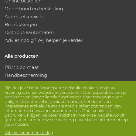
Online bestellen
Onderhoud en herstelling
Aanmeetservices
Bedrukkingen
Distributieautomaten
Advies nodig? Wij helpen je verder
Alle producten
PBM's op maat
Handbescherming
Voetbescherming
Fijn dat je er bent! Vandeputte gebruikt cookies om jouw
Beschermende kleding
ervaring op onze website te verbeteren. Dankzij cookies kan je
genieten van verschillende functies zoals het toevoegen van
veiligheidsmateriaal in je winkelmandje, het delen van
interessante artikels via sociale media of het ontvangen van
Volg ons
informatie op basis van jouw interesses. Door cookies te
gebruiken, krijgen wij beter inzicht in hoe onze website wordt
gebruikt en kunnen we de werking ervan beter afstemmen op
jouw noden.
Klik hier voor meer uitleg