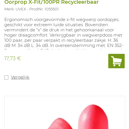
Oorprop X-Fit/100PR Recycleerbaar
Merk: UVEX
ProdNr. 1055501
Ergonomisch voorgevormde x-fit wegwerp oordopjes,
geschikt voor extreem luide situaties. Bovendien
vermindert de "x" de druk in het gehoorkanaal voor
hoger draagcomfort. Verkrijgbaar in wegwerpdoos met
100 paar, per paar verpakt in recyleerbaar zakje. H: 36
dB M: 34 dB L: 34 dB. In overeenstemming met: EN 352-
2 en aanvullend: S (Geluidssignaal bij het werken aan de
rails), V (Geluidssignaal in stratenverkeer), W
17,73 €
(Waarschuwingssignaal, algemeen) en E
(Geluidssignaal voor locomotiefbestuurders bij de
spoorwegen). SNR 37DB
Vergelijk