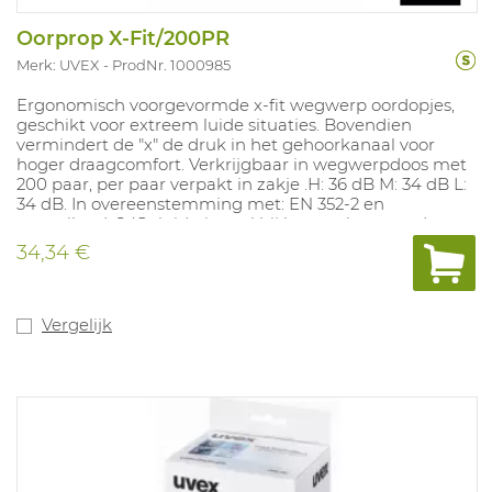
Oorprop X-Fit/200PR
Merk: UVEX
ProdNr. 1000985
Ergonomisch voorgevormde x-fit wegwerp oordopjes,
geschikt voor extreem luide situaties. Bovendien
vermindert de "x" de druk in het gehoorkanaal voor
hoger draagcomfort. Verkrijgbaar in wegwerpdoos met
200 paar, per paar verpakt in zakje .H: 36 dB M: 34 dB L:
34 dB. In overeenstemming met: EN 352-2 en
aanvullend: S (Geluidssignaal bij het werken aan de
rails), V (Geluidssignaal in stratenverkeer), W
34,34 €
(Waarschuwingssignaal, algemeen) en E
(Geluidssignaal voor locomotiefbestuurders bij de
spoorwegen). SNR 36DB
Vergelijk