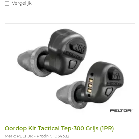
Compatibel met Ultrafit
Vergelijk
(SNR=32) en Torque (SNR=38) oordoppen. Batterijduur:
tot 16uur. Geschikt
voor: militair gebruik.
Oordop Kit Tactical Tep-300 Grijs (1PR)
Merk: PELTOR
ProdNr. 1054382