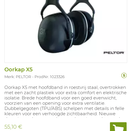
Oorkap X5
Merk: PELTOR
ProdNr. 1023326
Oorkap X5 met hoofdband in roestvrij staal, overtrokken
met een zacht plastiek voor extra comfort en elektrische
isolatie. Brede hoofdband voor een goed evenwicht,
voorzien van een opening voor extra ventilatie.
Dubbelgegoten (TPU/ABS) schelpen met details in felle
kleuren voor een verhoogde zichtbaarheid. Nieuwe
dempingpads voor een hogere demping, en 'spacers':
een extra dichtingsring die de resonantie vermindert.
55,10 €
Gemakkelijk aanpasbaar door 'grip areas' boven- en