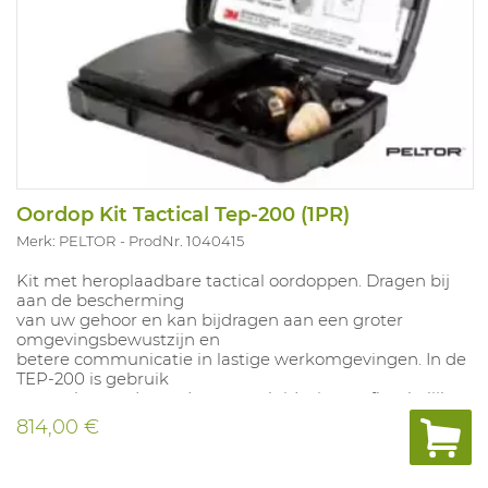
Oordop Kit Tactical Tep-200 (1PR)
Merk: PELTOR
ProdNr. 1040415
Kit met heroplaadbare tactical oordoppen. Dragen bij
aan de bescherming
van uw gehoor en kan bijdragen aan een groter
omgevingsbewustzijn en
betere communicatie in lastige werkomgevingen. In de
TEP-200 is gebruik
gemaakt van de modernste geluidsniveauafhankelijke
technologie, die bij
814,00 €
hard geluid bijdraagt aan de bescherming van het
gehoor en in rustige
omgevingen het omgevingsbewustzijn verbetert.