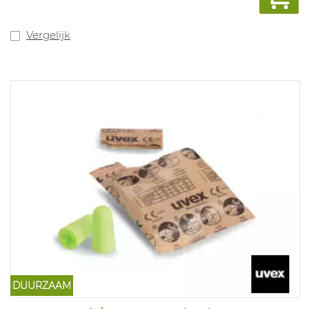
onderaan, duurzaam, ergonomisch en zeer licht ten
opzichte van een hoge demping. Combineerbaar met
3M adem- en oogbescherming. SNR: 37dB.
Vergelijk
DUURZAAM