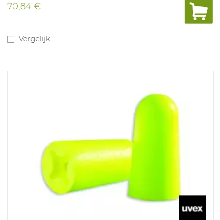
het eenvoudiger wordt om propje na gebruik te
70,84 €
verwijderen. Bovendien vermindert de "x" de druk in het
gehoorkanaal voor hoger draagcomfort. Verkrijgbaar in
wegwerpdoos met 100. Conform : EN 352-2 en
aanvullend: S (Geluidssignaal bij het werken aan de
Vergelijk
rails), V (Geluidssignaal in stratenverkeer), W
(Waarschuwingssignaal, algemeen) en E
(Geluidssignaal voor locomotiefbestuurders bij de
spoorwegen). SNR 37 DB.