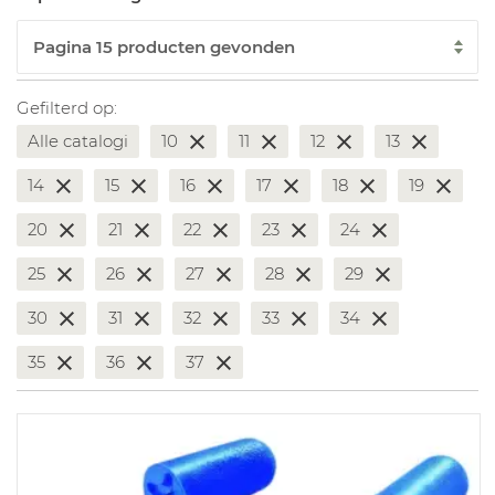
Gefilterd op:
Alle catalogi
10
11
12
13
14
15
16
17
18
19
20
21
22
23
24
25
26
27
28
29
30
31
32
33
34
35
36
37