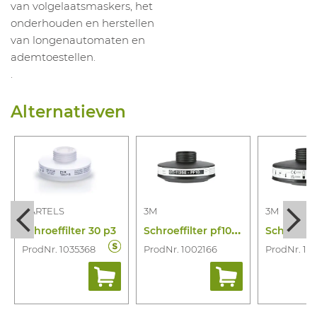
van volgelaatsmaskers, het
onderhouden en herstellen
van longenautomaten en
ademtoestellen.
.
Alternatieven
BARTELS
3M
3M
S
chroeffilter pf10 p3 r (pro 2000)
Schroeffilter 30 p3
ProdNr. 1035368
ProdNr. 1002166
ProdNr. 10