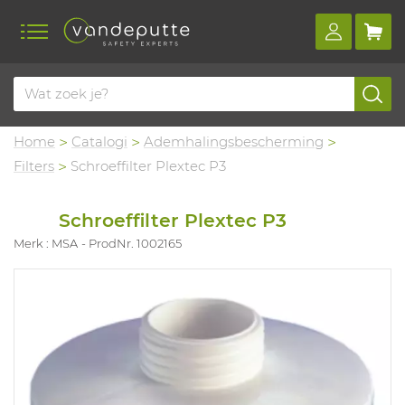
Home
Catalogi
Ademhalingsbescherming
Filters
Schroeffilter Plextec P3
Schroeffilter Plextec P3
Merk : MSA
ProdNr. 1002165