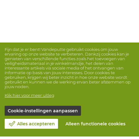
Fijn dat je er bent! Vandeputte gebruikt cookies om jouw
ervaring op onze website te verbeteren. Dankzij cookies kan je
genieten van verschillende functies zoals het toevoegen van
veiligheidsmateriaal in je winkelmandje, het delen van
interessante artikels via sociale media of het ontvangen van
informatie op basis van jouw interesses. Door cookies te
gebruiken, krijgen wij beter inzicht in hoe onze website wordt
gebruikt en kunnen we de werking ervan beter afstemmen op
jouw noden.
Klik hier voor meer uitleg
Cookie-instellingen aanpassen
Alles accepteren
Alleen functionele cookies