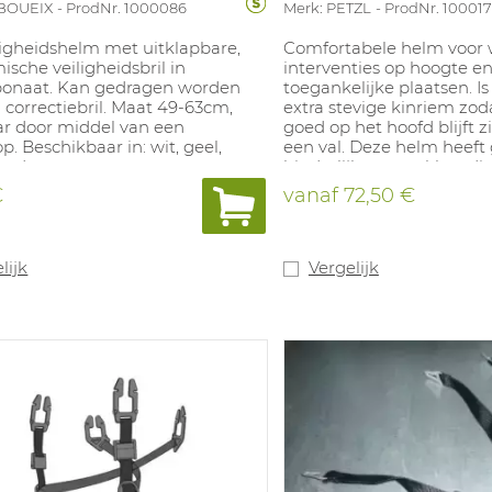
UBOUEIX
ProdNr. 1000086
Merk: PETZL
ProdNr. 100017
ligheidshelm met uitklapbare,
Comfortabele helm voor
sche veiligheidsbril in
interventies op hoogte en
bonaat. Kan gedragen worden
toegankelijke plaatsen. Is
correctiebril. Maat 49-63cm,
extra stevige kinriem zo
ar door middel van een
goed op het hoofd blijft z
p. Beschikbaar in: wit, geel,
een val. Deze helm heeft
ood, groen.
hinderlijke zonneklep, die
klimmen opconstructies 
€
vanaf
72,50 €
manoeuvreren door klein
Gemaakt van onverwoest
duurzaam en lichtgewich
polycarbonaat.Hoog ene
lijk
Vergelijk
vermogen bij impact tijde
zowel aan de bovenkant a
zijkant van de schaal. Vo
bevestigingsmogelijkheid
helmverlichting, gelaats-
gehoorbescherming. Voll
verstelbaar met één draai
Levensduur: 10 jaar vanaf
productiedatum. Universe
63cm omvang. Gewicht: 
Geschikt voor contractor