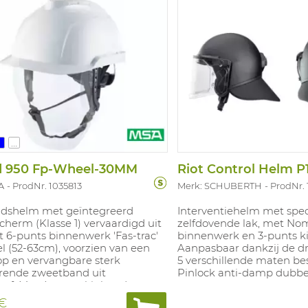
...
d 950 Fp-Wheel-30MM
Riot Control Helm P
A
ProdNr. 1035813
Merk: SCHUBERTH
ProdNr.
eidshelm met geïntegreerd
Interventiehelm met spec
cherm (Klasse 1) vervaardigd uit
zelfdovende lak, met No
 6-punts binnenwerk 'Fas-trac'
binnenwerk en 3-punts k
iel (52-63cm), voorzien van een
Aanpasbaar dankzij de dr
op en vervangbare sterk
5 verschillende maten be
rende zweetband uit
Pinlock anti-damp dubbel 
tof. Met 4-punts kinband en
s 30 mm slot voor opbouw van
 €