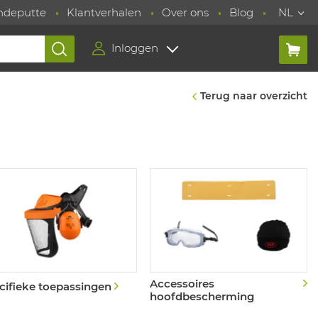
ndeputte
Klantverhalen
Over ons
Blog
NL
Inloggen
Terug naar overzicht
Accessoires
cifieke toepassingen
hoofdbescherming