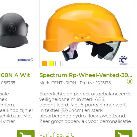
...
100N A Wit
Spectrum Rp-Wheel-Vented-30MM/Combi
 1056735
Merk: CENTURION
ProdNr. 1023173
iale
Superlichte en perfect uitgebalanceerde
mex
veiligheidshelm in sterk ABS,
inriem.
geventileerd. Met 6-punts binnenwerk
aaiknop zijn er
in textiel (52-64cm) en sterk
schikbaar. Met
absorberende hydro-flock zweetband.
vizier.
Zeer groot oppervlak voor personalisatie.
Voorzien van een regengoot met een
uniek afwateri ngssysteem. Met
vanaf
56,12 €