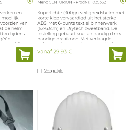
5
Merk: CENTURION
ProdNr. 1039362
 werken en
Superlichte (300gr) veiligheidshelm met
 moeilijk
korte klep vervaardigd uit het sterke
 voorzien van
ABS. Met 6-punts textiel binnenwerk
dat de helm
(52-63cm) en Drytech zweetband. De
itten tijdens
instelling gebeurt snel en handig d.m.v
 géén
handige draaiknop. Met verlaagde
 stoort bij het
nekuitvoering en indirecte ventilatie om
en het
de verluchting af te kunnen sluiten. Met
vanaf
29,93 €
e ruimtes.
handig oppervlak voor personalisatie.
baar,
Met Combi slot voor opbouw van
t
gehoor- en gelaatsbescherming.
rgie opname
Kleuren: wit, geel, oranje, rood, blauw,
Vergelijk
ns een val,
groen, zwart, geel HiViz en oranje HiViz.
ls aan de
Dit artikel is de vervanger van ref.
orzien van
1000079 - Concept Roofer .
 voor
 en
edig
wiel.
lemaat 53 tot
465 gram.
sen