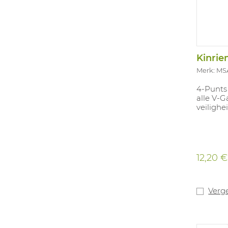
Merk: MS
4-Punts 
alle V-
veiligh
12,20 €
Verge