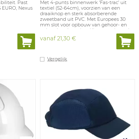
iliteit. Past
Met 4-punts binnenwerk 'Fas-trac' uit
25 EURO, Nexus
textiel (52-64cm), voorzien van een
draaiknop en sterk absorberende
zweetband uit PVC. Met Europees 30
mm slot voor opbouw van gehoor- en
gelaatsbescherming. Kleuren: wit, geel,
rood, groen, blauw, oranje, grijs, zwart.
vanaf
21,30 €
Gewicht: 400g.
Vergelijk