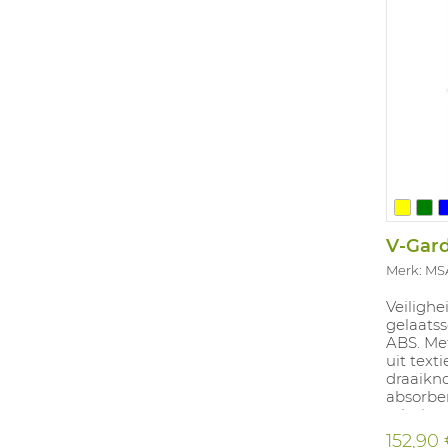
V-Gar
Merk: MS
Veiligh
gelaatss
ABS. Met
uit text
draaikn
absorbe
schuims
Europee
152,90