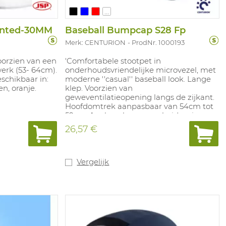
...
ented-30MM
Baseball Bumpcap S28 Fp
Merk: CENTURION
ProdNr. 1000193
oorzien van een
'Comfortabele stootpet in
erk (53- 64cm).
onderhoudsvriendelijke microvezel, met
schikbaar in:
moderne ''casual'' baseball look. Lange
en, oranje.
klep. Voorzien van
geweventilatieopening langs de zijkant.
Hoofdomtrek aanpasbaar van 54cm tot
59cm. Aanbevolen voor arbeiders in
industriële assembleerlijnen, bij
26,57 €
onderhoudswerken in ateliers en op
andere plaatsen waar een
veiligheidshelm conform EN 397 niet
verplicht is. Kleuren: blauw, rood, groen,
Vergelijk
zwart, navy blauw.