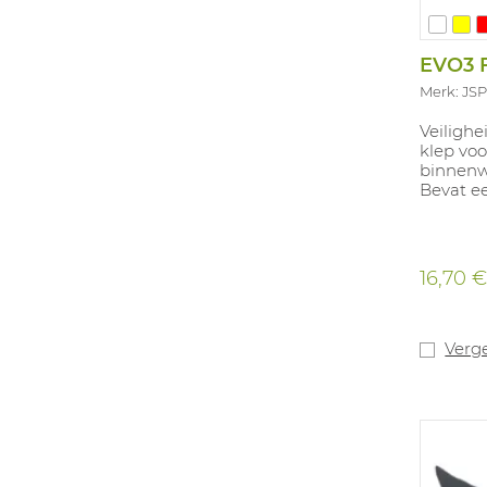
EVO3 
Merk: JS
Veiligh
klep voo
binnenw
Bevat e
16,70 
Verge