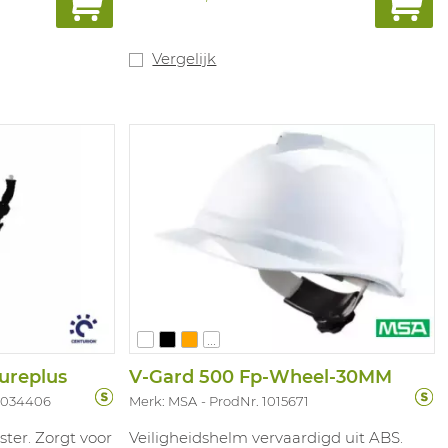
Europees 30mm slot voor opbouw van
gehoor en gelaatsbescherming. Met
intrekbare bril, impact B (!), geschikt
voor het dragen met correctiebril. Deze
Vergelijk
bril heeft een zachte aanpasbare
neusbrug en kan gemakkelijk
vervangen worden. Productiedatum
bevindt zich ter hoogte van de bril in de
zwarte kunsstof. Toebehoren:
badgehouder, lamphouder,
reflecterende strips, vervangbril.
Kleuren: wit, geel, blauw, rood, groen,
oranje, zwart.
...
ureplus
V-Gard 500 Fp-Wheel-30MM
 1034406
Merk: MSA
ProdNr. 1015671
ster. Zorgt voor
Veiligheidshelm vervaardigd uit ABS.