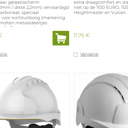
baar gelaatsscherm
extra draagcomfort en stab
0mm / dikte 2,2mm) vervaardigd
niet op de 1100 EURO, 11
carbonaat, speciaal
Heightmaster en Vulcan.
 voor kortsluitboog (markering
smolten metaaldeeltjes
 9). Tevens heeft dit
rdige scherm een keuring N,
€
11,76 €
or antidamp. Impactresistentie
m/sec (markage B). Met 4-
nnenwerk uit textiel (49-63 cm)
lijk
Vergelijk
aiknop, en lederen
d. De helm is bij uitstek voor
mheden in schakelkasten en
risico's zijn van wegspringende
 vb. slijpmachines.
: 650g.
.