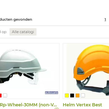
oducten gevonden
1
d op:
Alle catalogi
...
...
Iris Ii - Rp-Wheel-30MM (non-Vented)
Helm Vertex Best