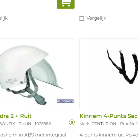
scherming. Kleuren: wit, geel,
oen, blauw, oranje.
lijk
Vergelijk
dra 2 + Ruit
Kinriem 4-Punts Sec
UBOUEIX
ProdNr. 1025668
Merk: CENTURION
ProdNr.
idshelm in ABS met integraal
4-punts kinriem uit Polye