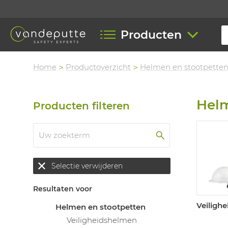
Producten
Home
Productoverzicht
Helmen en stootpette
Helm
Producten filteren
Selectie verwijderen
Resultaten voor
Veiligh
Helmen en stootpetten
Veiligheidshelmen