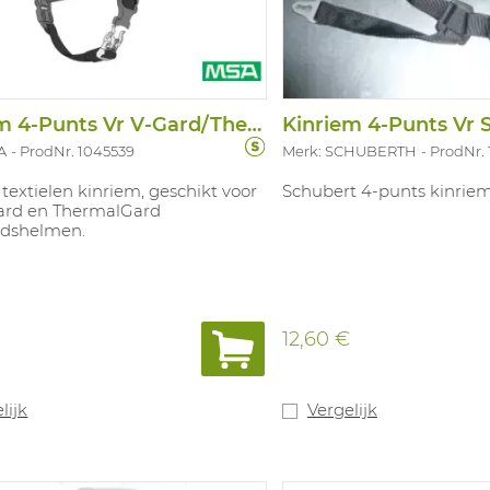
installatiebedrijven. In
overeenstemming met: EN
LD, MM / EN 50365 / EN 1
Kinriem 4-Punts Vr V-Gard/Thermalgard
Kinriem 4-Punts Vr 
A
ProdNr. 1045539
Merk: SCHUBERTH
ProdNr.
textielen kinriem, geschikt voor
Schubert 4-punts kinriem
Gard en ThermalGard
eidshelmen.
12,60 €
lijk
Vergelijk