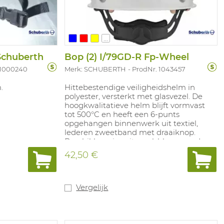
 397 -30°C,
2492
...
Schuberth
Bop (2) I/79GD-R Fp-Wheel
 1000240
Merk: SCHUBERTH
ProdNr. 1043457
.
Hittebestendige veiligheidshelm in
polyester, versterkt met glasvezel. De
hoogkwalitatieve helm blijft vormvast
tot 500°C en heeft een 6-punts
opgehangen binnenwerk uit textiel,
lederen zweetband met draaiknop.
Beschikbaar in: wit, geel, blauw, rood,
groen, oranje.
42,50 €
Vergelijk