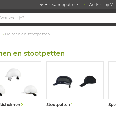
Bel Vandeputte
Werken bij Va
n
Helmen en stootpetten
en en stootpetten
eidshelmen
Stootpetten
Spe