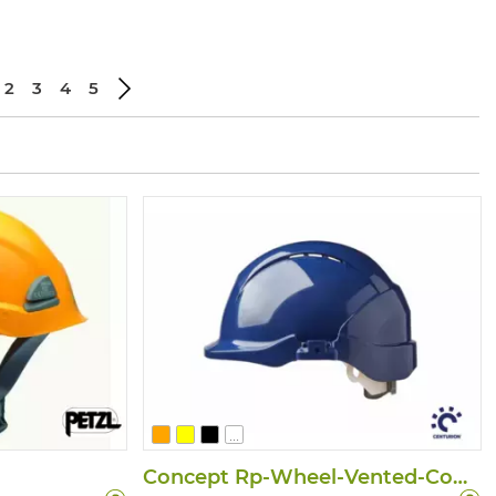
2
3
4
5
...
Concept Rp-Wheel-Vented-Combi