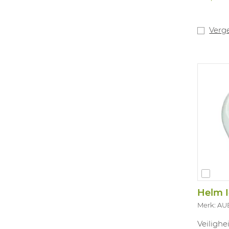
gehoorbe
rood, gr
Verge
Helm I
Merk: A
Veilighe