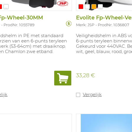
...
...
Fp-Wheel-30MM
Evolite Fp-Wheel-V
P
ProdNr. 1055789
Merk: JSP
ProdNr. 1036807
eidshelm in PE met standaard
Veiligheidshelm in ABS v
rzien van een 6-punts teryleen
6-punts teryleen binnenw
erk (53-64cm) met draaiknop.
Gekeurd voor 440VAC. Be
en Chamlon zwe etband.
wit, geel, blauw, rood, gro
€
33,28 €
lijk
Vergelijk