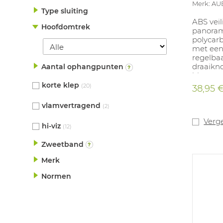
Merk: A
Type sluiting
ABS vei
Hoofdomtrek
panorami
polycar
met een 
regelba
draaikno
Aantal ophangpunten
blauw, r
korte klep
(20)
38,95 
vlamvertragend
(2)
Verge
hi-viz
(12)
Zweetband
Merk
Normen