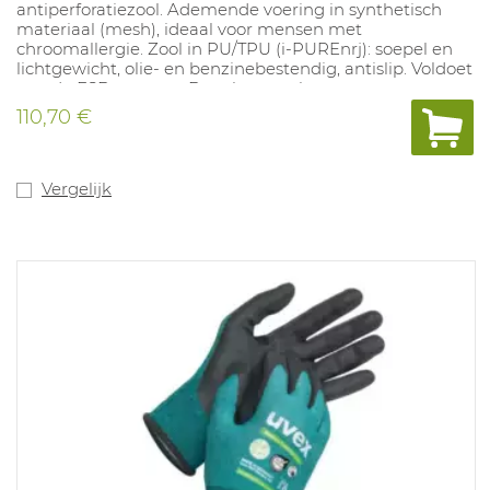
antiperforatiezool. Ademende voering in synthetisch
materiaal (mesh), ideaal voor mensen met
chroomallergie. Zool in PU/TPU (i-PUREnrj): soepel en
lichtgewicht, olie- en benzinebestendig, antislip. Voldoet
aan de ESD normen. De schoenen laten geen sporen na
en hebben een zelfreinigend profiel. Maten: 35-52
110,70 €
(Breedte: 10, 11, 12 en 14).
Vergelijk