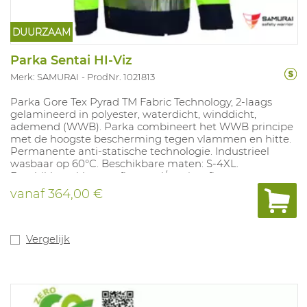
DUURZAAM
Parka Sentai HI-Viz
Merk: SAMURAI
ProdNr. 1021813
Parka Gore Tex Pyrad TM Fabric Technology, 2-laags
gelamineerd in polyester, waterdicht, winddicht,
ademend (WWB). Parka combineert het WWB principe
met de hoogste bescherming tegen vlammen en hitte.
Permanente anti-statische technologie. Industrieel
wasbaar op 60°C. Beschikbare maten: S-4XL.
Beschikbare kleuren: fluo geel/marine, fluo
oranje/marine.
vanaf
364,00 €
Vergelijk