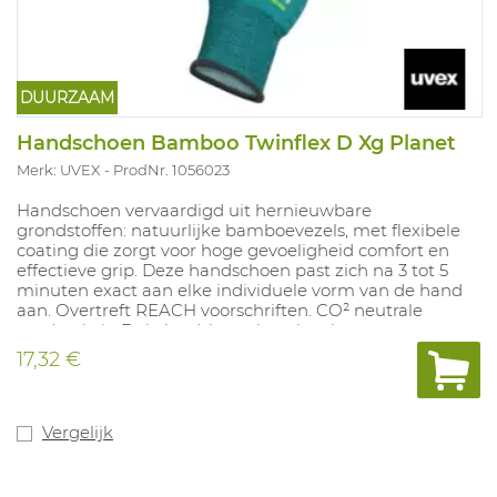
DUURZAAM
Handschoen Bamboo Twinflex D Xg Planet
Merk: UVEX
ProdNr. 1056023
Handschoen vervaardigd uit hernieuwbare
grondstoffen: natuurlijke bamboevezels, met flexibele
coating die zorgt voor hoge gevoeligheid comfort en
effectieve grip. Deze handschoen past zich na 3 tot 5
minuten exact aan elke individuele vorm van de hand
aan. Overtreft REACH voorschriften. CO² neutrale
productie in Duitsland, korte leveringsketen.
17,32 €
Vergelijk