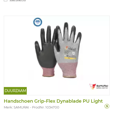
Maten: 10, 11, 12: 35-52.
DUURZAAM
Handschoen Grip-Flex Dynablade PU Light
Merk: SAMURAI
ProdNr. 1034700