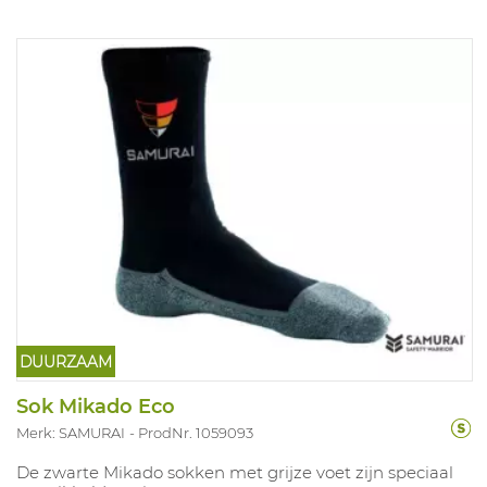
lelastaan. Maten: 35-50.
DUURZAAM
Sok Mikado Eco
Merk: SAMURAI
ProdNr. 1059093
De zwarte Mikado sokken met grijze voet zijn speciaal