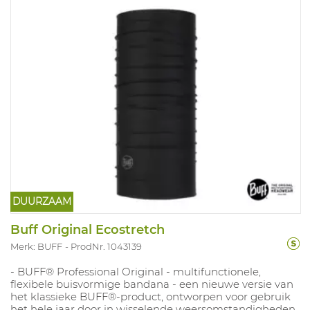
DUURZAAM
...
Buff Original Ecostretch
Merk: BUFF
ProdNr. 1043139
- BUFF® Professional Original - multifunctionele,
flexibele buisvormige bandana - een nieuwe versie van
het klassieke BUFF®-product, ontworpen voor gebruik
het hele jaar door in wisselende weersomstandigheden