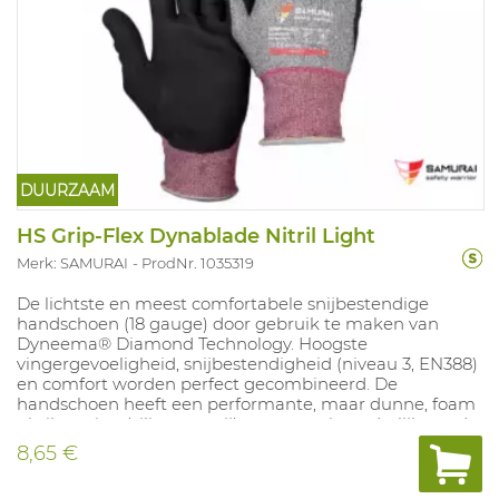
DUURZAAM
HS Grip-Flex Dynablade Nitril Light
Merk: SAMURAI
ProdNr. 1035319
De lichtste en meest comfortabele snijbestendige
handschoen (18 gauge) door gebruik te maken van
Dyneema® Diamond Technology. Hoogste
vingergevoeligheid, snijbestendigheid (niveau 3, EN388)
en comfort worden perfect gecombineerd. De
handschoen heeft een performante, maar dunne, foam
nitril coating (siliconen vrij) met een uitzonderlijk goede
grip op geoliede oppervlakken en geeft bescherming
8,65 €
tegen contacthitte tot 100°C. Door het lichte gewicht en
de "Dyneema® Diamond" vezel worden de handen