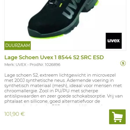
DUURZAAM
Lage Schoen Uvex 1 8544 S2 SRC ESD
Merk: UVEX
ProdNr. 1026896
Lage schoen S2, extreem lichtgewicht in microvezel
met 200J synthetische neus. Ademende voering in
synthetisch materiaal (mesh), ideaal voor mensen met
chroomallergie. Zool in PU/PU met scherpe
antislipwaarden en zeer goede schokabsorptie. Vrij van
phtalaat en sillicone, goed alternatiefvoor de
automotive industrie. ESD gekeurd. Uitneembare
inlegzool met vochtregulerendsysteem en
101,90 €
schokabsorptie. Maten: 10, 11, 12, 14: 35-52.