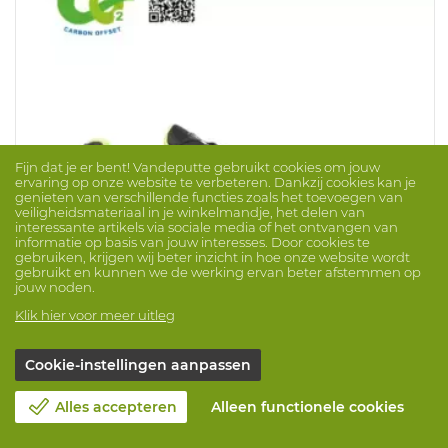
Fijn dat je er bent! Vandeputte gebruikt cookies om jouw
ervaring op onze website te verbeteren. Dankzij cookies kan je
genieten van verschillende functies zoals het toevoegen van
veiligheidsmateriaal in je winkelmandje, het delen van
interessante artikels via sociale media of het ontvangen van
informatie op basis van jouw interesses. Door cookies te
gebruiken, krijgen wij beter inzicht in hoe onze website wordt
DUURZAAM
gebruikt en kunnen we de werking ervan beter afstemmen op
jouw noden.
Lage Schoen JALO2 S1P HI CI SRC ESD
Klik hier voor meer uitleg
Merk: JALLATTE
ProdNr. 1054790
Lage schoen in zwart microfiber/velours (50%
Cookie-instellingen aanpassen
gerecycleerd polyester), met een niet metalen
antiperforatiezool (gemaakt uit 50% gerecycleerd
Alles accepteren
Alleen functionele cookies
polyester) en een synthetische 200J neus. Voorzien van
een ademende, abrasiebestendige voering in 3D mesh