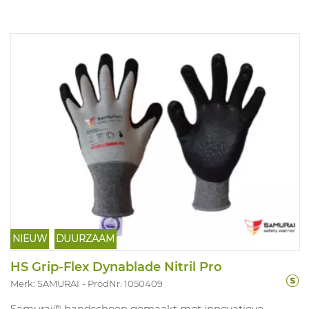
NIEUW
DUURZAAM
HS Grip-Flex Dynablade Nitril Pro
Merk: SAMURAI
ProdNr. 1050409
Samurai® handschoen gemaakt met innovatieve