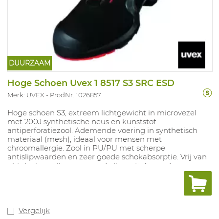
DUURZAAM
Hoge Schoen Uvex 1 8517 S3 SRC ESD
Merk: UVEX
ProdNr. 1026857
Hoge schoen S3, extreem lichtgewicht in microvezel
met 200J synthetische neus en kunststof
antiperforatiezool. Ademende voering in synthetisch
materiaal (mesh), ideaal voor mensen met
chroomallergie. Zool in PU/PU met scherpe
antislipwaarden en zeer goede schokabsorptie. Vrij van
phtalaat en silliconen, goed alternatief voor de
automotive industrie. Uitneembare inlegzool met
vochtregulerend systeem en schokabsorptie.
Breedtematen: 10, 11, 12 Maten: 35-52.
Vergelijk