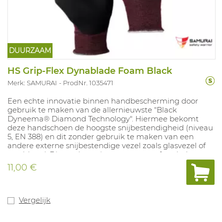
DUURZAAM
HS Grip-Flex Dynablade Foam Black
Merk: SAMURAI
ProdNr. 1035471
Een echte innovatie binnen handbescherming door
gebruik te maken van de allernieuwste "Black
Dyneema® Diamond Technology". Hiermee bekomt
deze handschoen de hoogste snijbestendigheid (niveau
5, EN 388) en dit zonder gebruik te maken van een
andere externe snijbestendige vezel zoals glasvezel of
staaldraad. Dit resulteert in een zeer comfortabele
handschoen (13 gauge). Uniek! De handschoen heeft
11,00 €
een performante foam nitril coating (siliconen vrij) met
een uitzonderlijk goede grip op geoliede oppervlakken.
Door de "Dyneema® Diamond" vezel worden de
handen goed geventileerd en geeft de handschoen een
Vergelijk
"koele" grip. Door haar volledig zwarte kleur kan deze
handschoen goed ingezet worden in vervuilde