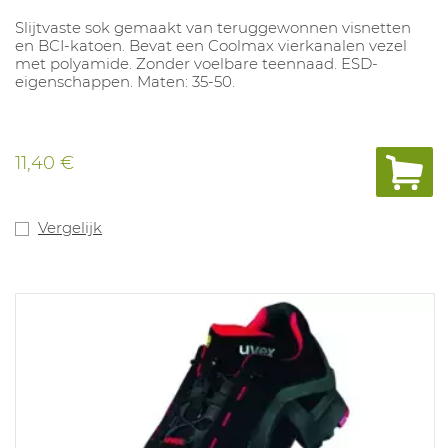
Slijtvaste sok gemaakt van teruggewonnen visnetten
en BCI-katoen. Bevat een Coolmax vierkanalen vezel
met polyamide. Zonder voelbare teennaad. ESD-
eigenschappen. Maten: 35-50.
11,40 €
Vergelijk