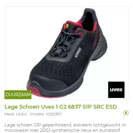
omgevingen. Ideaal voor hoog snijbestendige
toepassingen in een geoliede omgeving zoals
assemblage van fijne onderdelen, montage.
Beschikbare maten: 7-11. Conform EN388 4.X.4.2, ISO
13997 Klasse D.
DUURZAAM
Lage Schoen Uvex 1 G2 6837 S1P SRC ESD
Merk: UVEX
ProdNr. 1050397
Lage schoen S1P geperforeerd, extreem lichtgewicht in
microvezel met 200J synthetische neus en kunststof