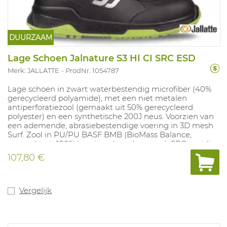
DUURZAAM
Lage Schoen Jalnature S3 HI CI SRC ESD
Merk: JALLATTE
ProdNr. 1054787
Lage schoen in zwart waterbestendig microfiber (40%
gerecycleerd polyamide), met een niet metalen
antiperforatiezool (gemaakt uit 50% gerecycleerd
polyester) en een synthetische 200J neus. Voorzien van
een ademende, abrasiebestendige voering in 3D mesh
Surf. Zool in PU/PU BASF BMB (BioMass Balance,
gemaakt uit 100% hernieuwbare bronnen), SRC antislip,
bestand tegen oliën en zuren. Uitneembare
107,80 €
geperforeerde inlegzool Maxi-Soft Duo Green
samengesteld uit een laag PU Dynamic van BASF® met
thermogevoelig vormgeheugen en een laag BASF®
BioMass Balance Elastopan, dit verbetert de
Vergelijk
gewichtsverdeling, vermindert drukpunten en
absorbeert en verlicht stress op het lichaam als men
langdurig staat ​​en loopt. 100% metaalvrij. ESD gekeurd.
Maten: 35-48.