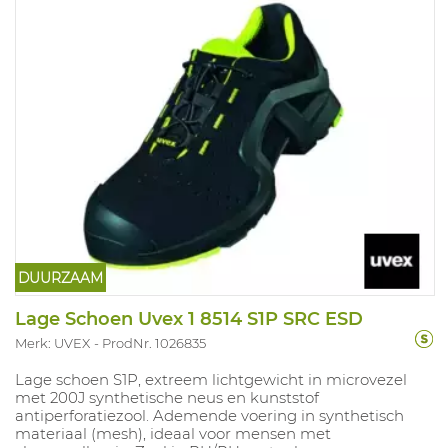
DUURZAAM
Lage Schoen Uvex 1 8514 S1P SRC ESD
Merk: UVEX
ProdNr. 1026835
Lage schoen S1P, extreem lichtgewicht in microvezel
met 200J synthetische neus en kunststof
antiperforatiezool. Ademende voering in synthetisch
materiaal (mesh), ideaal voor mensen met