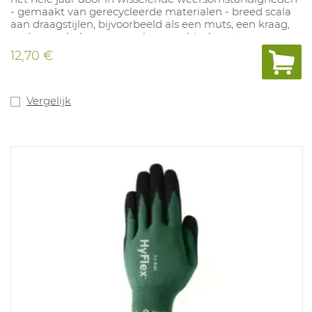
- gemaakt van gerecycleerde materialen - breed scala
aan draagstijlen, bijvoorbeeld als een muts, een kraag,
onder een helm, een masker, een bivakmuts, een
hoofdband, op veel verschillende manieren
12,70 €
vastgemaakt enz. Kwaliteit: Micro Stretch: gerecycled
95% polyester, 5% elastaan. Beschikbare maten:
universeel. Beschikbare kleuren: Fluo oranje, fluo geel,
zwart, marine, kaki en wit.
Vergelijk