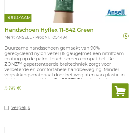
DUURZAAM
Handschoen Hyflex 11-842 Green
Merk: ANSELL
ProdNr. 1054494
Duurzame handsschoen gemaakt van 90%
gerecycleerd nylon vezel (15 gauge)met een nitrilfoam
coating op de palm. Touch-screen compatibel. De
ZONZ™ gepattenteerde breitechniek zorgt voor
verbeterde en comfortabele handbeweging. Minder
verpakkingsmateriaal door het weglaten van plastic in
de binnenverpakking. De FORTIX™ technologie zorgt
ervoor dat de handschoen 20% meer abrasiebestand is,
5,66 €
en dus langer gebruikt kan worden in toepassingen
waar veel schuurweerstand aan te pas komt. Latex-,
siliconen-, en DMF-vrij. Geschikt voor gebruik in de
voeidingsmiddelen industrie. Maten: 5-12.
Vergelijk