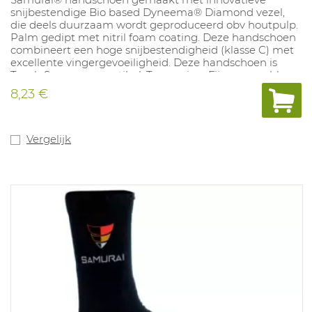
snijbestendige Bio based Dyneema® Diamond vezel,
die deels duurzaam wordt geproduceerd obv houtpulp.
Palm gedipt met nitril foam coating. Deze handschoen
combineert een hoge snijbestendigheid (klasse C) met
excellente vingergevoeiligheid. Deze handschoen is
Touch Screen compatibel. Toepassing: Fijne assemblage,
inspectie, logistieke activiteiten, bediening machines.
8,23 €
Vergelijk