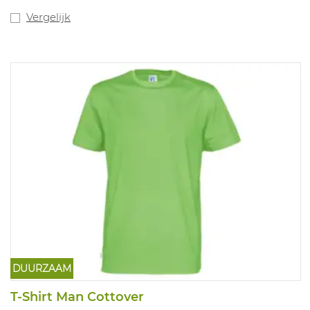
goed geventileerd en geeft de handschoen een "koele"
grip. Er wordt geen gebruik gemaakt van glasvezel
Vergelijk
waardoor de snijbestendige eigenschappen beter
gegarandeerd blijven. Ideaal voor snijbestendige
toepassingen in een (licht) geoliede omgeving zoals
assemblage van fijne onderdelen, montage.
Beschikbare maten: 7-11. Conform EN388 4.X.4.1, ISO
13997 Klasse B, EN407:2004: X1XXXX
DUURZAAM
...
T-Shirt Man Cottover