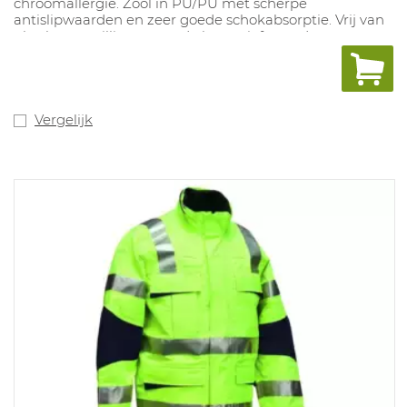
chroomallergie. Zool in PU/PU met scherpe
antislipwaarden en zeer goede schokabsorptie. Vrij van
phtalaat en sillicone, goed alternatief voor de
automotive industrie. Uitneembare inlegzool met
vochtregulerend systeem en schokabsorptie. Maten: 10,
11, 12: 35-52.
Vergelijk