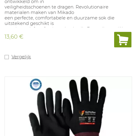
ontwikkeld om in
veiligheidsschoenen te dragen. Revolutionaire
materialen maken van Mikado
een perfecte, comfortabele en duurzame sok die
uitstekend geschikt is
voor intensief professioneel gebruik. De antibacteriële
vezel Amicor®
13,60 €
houdt de voeten geurvrij. Zowel hiel, zool, wreef als
voorvoet hebben
een extra versteviging. Voldoet aan de ESD
normeringen. Samenstelling:
Vergelijk
30% Pro-Cool EcoMade polyester, 30% katoen, 22%
polyamide, 16% acryl en 2% elastaan. Maten: 35-50.