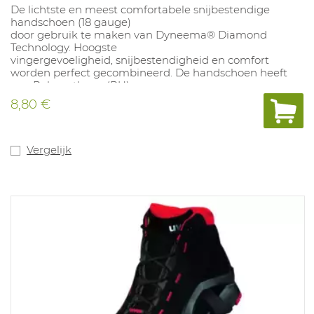
De lichtste en meest comfortabele snijbestendige
handschoen (18 gauge)
door gebruik te maken van Dyneema® Diamond
Technology. Hoogste
vingergevoeligheid, snijbestendigheid en comfort
worden perfect gecombineerd. De handschoen heeft
een Polyurethaan (PU)
coating met een uitzonderlijk goede grip. Door het
8,80 €
lichte gewicht en de
"Dyneema® Diamond" vezel worden de handen goed
geventileerd en geeft de
handschoen een "koele" grip. Er wordt geen gebruik
Vergelijk
gemaakt van
glasvezel waardoor de snijbestendige eigenschappen
beter gegarandeerd
blijven. Ideaal voor snijbestendige toepassingen in een
droge omgeving
zoals assemblage van fijne onderdelen,
verpakkingsactiviteiten, montage. Beschikbare maten:
7-11.