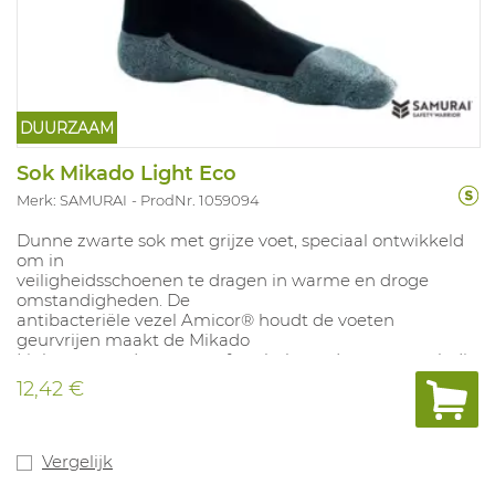
DUURZAAM
Sok Mikado Light Eco
Merk: SAMURAI
ProdNr. 1059094
Dunne zwarte sok met grijze voet, speciaal ontwikkeld
om in
veiligheidsschoenen te dragen in warme en droge
omstandigheden. De
antibacteriële vezel Amicor® houdt de voeten
geurvrijen maakt de Mikado
Light tot een dunne, comfortabele en duurzame sok die
uitstekend geschikt is voor intensief professioneel
12,42 €
gebruik. Zowel hiel,
zool, wreef als voorvoet hebben een extra versteviging.
Voldoet aan de
ESD normeringen. Samenstelling: 45% katoen, 20% Pro-
Vergelijk
Cool EcoMade polyester, 20% polyamide, 10% acryl en 5%