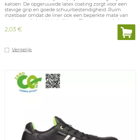
katoen. De opgeruuwde latex coating zorgt voor een
stevige grip en goede schuurbestendigheid. Ruim
inzetbaar omdat de liner ook een beperkte mate van
snijbestendigheid biedt. (klasse B) en een goede korte
bescherming biedt tegen thermische risico's (tot 250°C).
2,03 €
Mogelijke toepassingen: algemeen onderhoud, bouw en
logistiek, groendienst.
Vergelijk