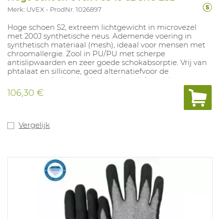
Merk: UVEX
ProdNr. 1026897
Hoge schoen S2, extreem lichtgewicht in microvezel
met 200J synthetische neus. Ademende voering in
synthetisch materiaal (mesh), ideaal voor mensen met
chroomallergie. Zool in PU/PU met scherpe
antislipwaarden en zeer goede schokabsorptie. Vrij van
phtalaat en sillicone, goed alternatiefvoor de
automotive industrie. Uitneembare inlegzool met
vochtregulerendsysteem en schokabsorptie. Maten: 10,
106,30 €
11, 12, 14: 35-52.
Vergelijk