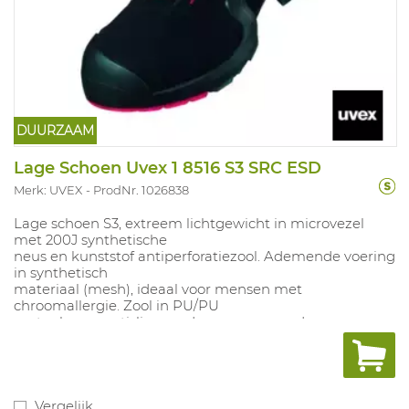
DUURZAAM
Lage Schoen Uvex 1 8516 S3 SRC ESD
Merk: UVEX
ProdNr. 1026838
Lage schoen S3, extreem lichtgewicht in microvezel
met 200J synthetische
neus en kunststof antiperforatiezool. Ademende voering
in synthetisch
materiaal (mesh), ideaal voor mensen met
chroomallergie. Zool in PU/PU
met scherpe antislipwaarden en zeer goede
schokabsorptie. Vrij van
phtalaat en sillicone, goed alternatiefvoor de
automotive industrie.
Uitneembare inlegzool met vochtregulerendsysteem
en schokabsorptie.
Vergelijk