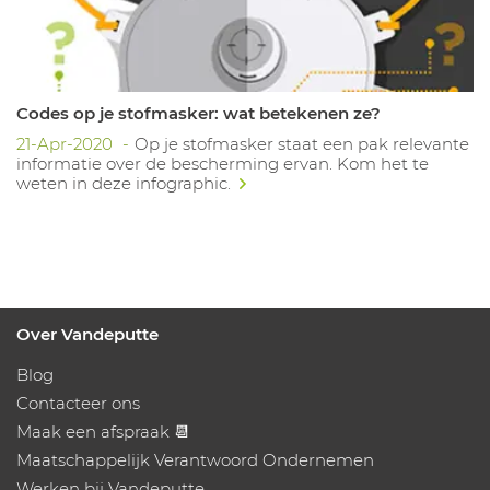
Codes op je stofmasker: wat betekenen ze?
21-Apr-2020
Op je stofmasker staat een pak relevante
informatie over de bescherming ervan. Kom het te
weten in deze infographic.
Over Vandeputte
Blog
Contacteer ons
Maak een afspraak 📆
Maatschappelijk Verantwoord Ondernemen
Werken bij Vandeputte