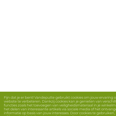
Fijn dat je er bent! Vandeputte gebruikt cookies om jouw ervaring 
website te verbeteren. Dankzij cookies kan je genieten van verschi
functies zoals het toevoegen van veiligheidsmateriaal in je winkel
het delen van interessante artikels via sociale media of het ontvan
informatie op basis van jouw interesses. Door cookies te gebruiken, 