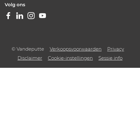
Volg ons
© Vandeputte
Verkoopsvoorwaarden
Privacy
Disclaimer
Cookie-instellingen
Sessie info