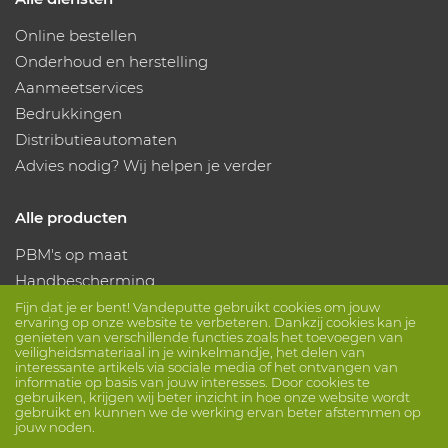
Online bestellen
Onderhoud en herstelling
Aanmeetservices
Bedrukkingen
Distributieautomaten
Advies nodig? Wij helpen je verder
Alle producten
PBM's op maat
Handbescherming
Voetbescherming
Fijn dat je er bent! Vandeputte gebruikt cookies om jouw
ervaring op onze website te verbeteren. Dankzij cookies kan je
Beschermende kleding
genieten van verschillende functies zoals het toevoegen van
veiligheidsmateriaal in je winkelmandje, het delen van
interessante artikels via sociale media of het ontvangen van
informatie op basis van jouw interesses. Door cookies te
Volg ons
gebruiken, krijgen wij beter inzicht in hoe onze website wordt
gebruikt en kunnen we de werking ervan beter afstemmen op
jouw noden.