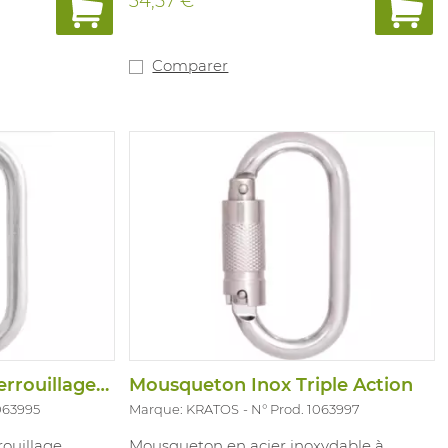
34,57 €
Comparer
Mousqueton Acier Verrouillage Quart Tour
Mousqueton Inox Triple Action
063995
Marque: KRATOS
N° Prod. 1063997
rouillage
Mousqueton en acier inoxydable à