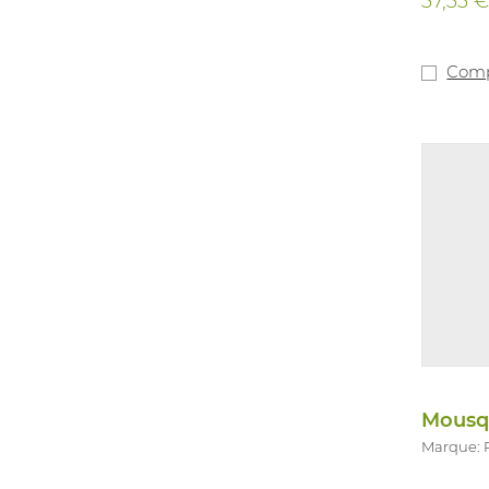
37,33 
Comp
Mousq
Marque: