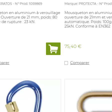
 KRATOS
N° Prod. 1059869
Marque: PROTECTA
N° Prod
ton en aluminium à verouillage
Mousqueton en alumini
 Ouverture de 21 mm, poids: 80
ouverture de 21mm et ver
e de rupture : 23 kN.
automatique. Poids: 100g.
25kN. Conforme à EN362
75,40 €
arer
Comparer