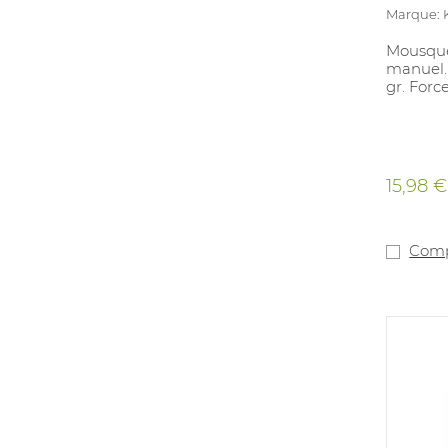
Marque:
Mousque
manuel.
gr. Forc
15,98 €
Comp