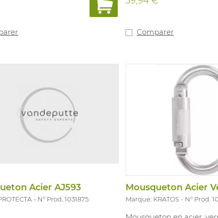
€
39,94 €
arer
Comparer
ueton Acier AJ593
 PROTECTA
N° Prod. 1031875
Marque: KRATOS
N° Prod. 1
Mousqueton en acier, ver