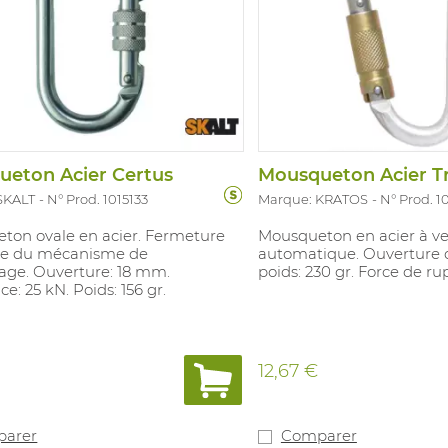
eton Acier Certus
SKALT
N° Prod. 1015133
Marque: KRATOS
N° Prod. 1
ton ovale en acier. Fermeture
Mousqueton en acier à ve
e du mécanisme de
automatique. Ouverture 
lage. Ouverture: 18 mm.
poids: 230 gr. Force de ru
ce: 25 kN. Poids: 156 gr.
12,67 €
arer
Comparer