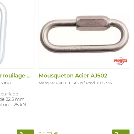
Mousqueton Inox Verrouilage Qaurt Tour
Mousqueton Acier AJ502
1059870
Marque: PROTECTA
N° Prod. 1032355
ouillage
de 22,5 mm,
ture : 25 kN.