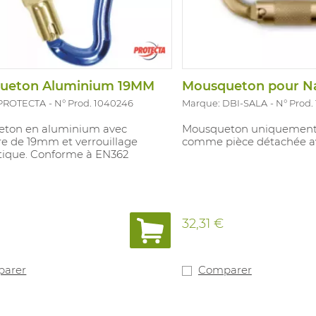
ueton Aluminium 19MM
Mousqueton pour N
 PROTECTA
N° Prod. 1040246
Marque: DBI-SALA
N° Prod.
ton en aluminium avec
Mousqueton uniquement à
re de 19mm et verrouillage
comme pièce détachée a
ique. Conforme à EN362
€
32,31 €
arer
Comparer