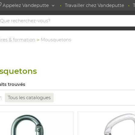
Appelez Vandeputte
Travailler chez Vandeputte
ires & formation
Mousquetons
squetons
its trouvés
r:
Tous les catalogues