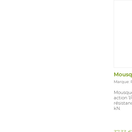
Marque:
Mousque
action 1
résista
kN.