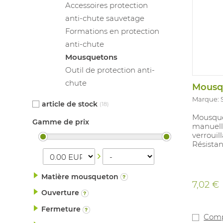
Accessoires protection
anti-chute sauvetage
Formations en protection
anti-chute
Mousquetons
Outil de protection anti-
chute
Mousqu
Marque: 
article de stock
(18)
Mousque
Gamme de prix
manuell
verrouil
Résistan
Matière mousqueton
7,02 €
Ouverture
Fermeture
Comp