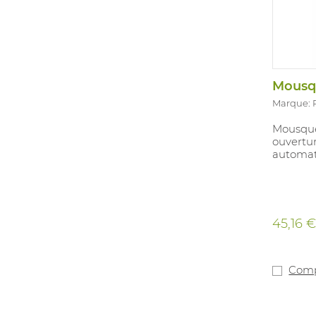
Mousq
Marque:
Mousque
ouvertu
automat
45,16 
Comp