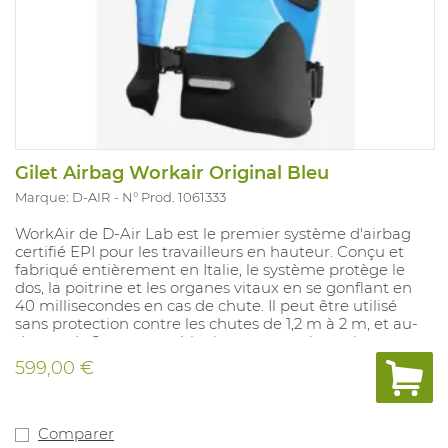
Gilet Airbag Workair Original Bleu
Marque: D-AIR
N° Prod. 1061333
WorkAir de D-Air Lab est le premier système d'airbag
certifié EPI pour les travailleurs en hauteur. Conçu et
fabriqué entièrement en Italie, le système protège le
dos, la poitrine et les organes vitaux en se gonflant en
40 millisecondes en cas de chute. Il peut être utilisé
sans protection contre les chutes de 1,2 m à 2 m, et au-
dessus de 2 m en combinaison avec un harnais
antichute. WorkAir utilise la technologie "Intelligent
599,00 €
Clothing" développée par Dainese pour les pilotes de
moto et les skieurs. Il est léger, confortable et
ergonomique. Egalement disponible en jaune fluo et
orange fluo.
Comparer