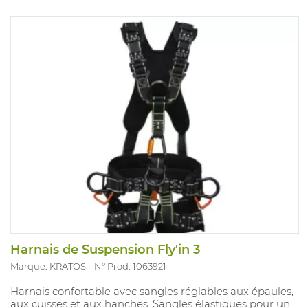
Harnais de Suspension Fly'in 3
Marque: KRATOS
N° Prod. 1063921
Harnais confortable avec sangles réglables aux épaules,
aux cuisses et aux hanches. Sangles élastiques pour un