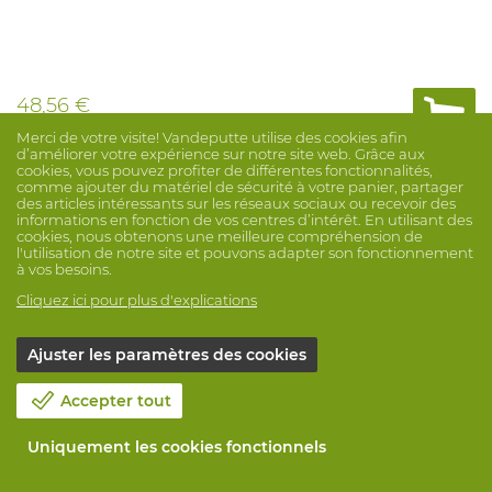
48,56 €
Merci de votre visite! Vandeputte utilise des cookies afin
d’améliorer votre expérience sur notre site web. Grâce aux
cookies, vous pouvez profiter de différentes fonctionnalités,
Comparer
comme ajouter du matériel de sécurité à votre panier, partager
des articles intéressants sur les réseaux sociaux ou recevoir des
informations en fonction de vos centres d’intérêt. En utilisant des
cookies, nous obtenons une meilleure compréhension de
l'utilisation de notre site et pouvons adapter son fonctionnement
à vos besoins.
Cliquez ici pour plus d'explications
Ajuster les paramètres des cookies
Accepter tout
Uniquement les cookies fonctionnels