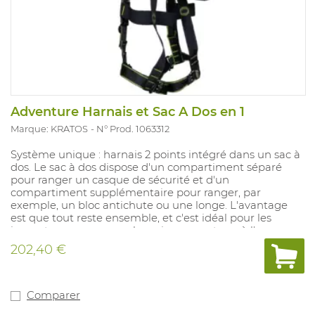
Adventure Harnais et Sac A Dos en 1
Marque: KRATOS
N° Prod. 1063312
Système unique : harnais 2 points intégré dans un sac à
dos. Le sac à dos dispose d'un compartiment séparé
pour ranger un casque de sécurité et d'un
compartiment supplémentaire pour ranger, par
exemple, un bloc antichute ou une longe. L'avantage
est que tout reste ensemble, et c'est idéal pour les
inspecteurs, par exemple, qui ne savent pas à l'avance
s'ils devront travailler en hauteur, et qui disposent ainsi
202,40 €
toujours des EPI nécessaires. Le sac à dos est équipé de
fermetures à glissière à verrouillage automatique qui ne
s'ouvrent pas davantage lorsque le sac est partiellement
ouvert, possède des accents réfléchissants et est
Comparer
imperméable.