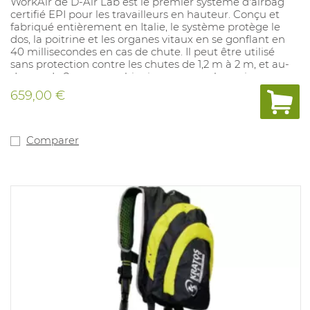
WorkAir de D-Air Lab est le premier système d'airbag
certifié EPI pour les travailleurs en hauteur. Conçu et
fabriqué entièrement en Italie, le système protège le
dos, la poitrine et les organes vitaux en se gonflant en
40 millisecondes en cas de chute. Il peut être utilisé
sans protection contre les chutes de 1,2 m à 2 m, et au-
dessus de 2 m en combinaison avec un harnais
antichute. WorkAir utilise la technologie "Intelligent
659,00 €
Clothing" développée par Dainese pour les pilotes de
moto et les skieurs. Il est léger, confortable et
ergonomique.
Comparer