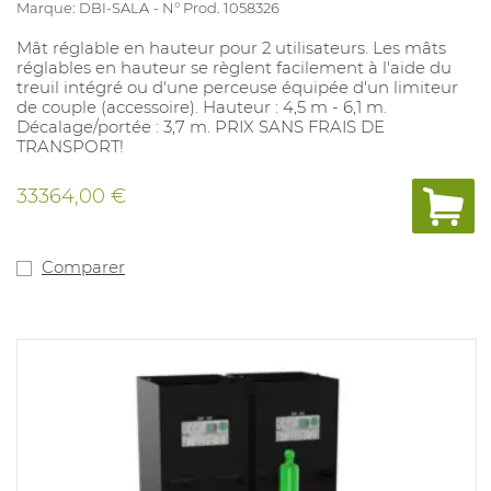
Marque: DBI-SALA
N° Prod. 1058326
Mât réglable en hauteur pour 2 utilisateurs. Les mâts
réglables en hauteur se règlent facilement à l'aide du
treuil intégré ou d'une perceuse équipée d'un limiteur
de couple (accessoire). Hauteur : 4,5 m - 6,1 m.
Décalage/portée : 3,7 m. PRIX SANS FRAIS DE
TRANSPORT!
33364,00 €
Comparer