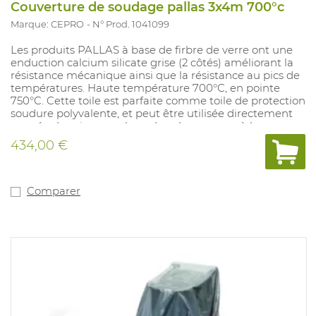
Couverture de soudage pallas 3x4m 700°c
Marque: CEPRO
N° Prod. 1041099
Les produits PALLAS à base de firbre de verre ont une
enduction calcium silicate grise (2 côtés) améliorant la
résistance mécanique ainsi que la résistance au pics de
températures. Haute température 700°C, en pointe
750°C. Cette toile est parfaite comme toile de protection
soudure polyvalente, et peut être utilisée directement
coupée depuis un rouleau dans le mesure où les
extrémités ne s'effilochent pas après la coupe. La toile
434,00 €
PALLAS ne contient pas d'amiante. Dimensions: 3m
x4m avec oulets. Pas d'EPI.
Comparer