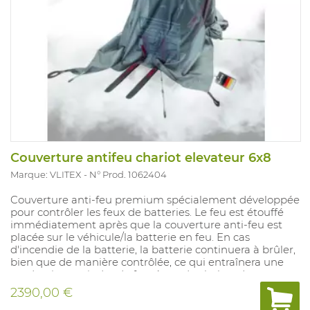
Couverture antifeu chariot elevateur 6x8
Marque: VLITEX
N° Prod. 1062404
Couverture anti-feu premium spécialement développée
pour contrôler les feux de batteries. Le feu est étouffé
immédiatement après que la couverture anti-feu est
placée sur le véhicule/la batterie en feu. En cas
d'incendie de la batterie, la batterie continuera à brûler,
bien que de manière contrôlée, ce qui entraînera une
production moindre de fumée et de chaleur. La
couverture Premium peut être utilisée plusieurs fois et
2390,00 €
est équipée des oeillets et 2 perches telelscopique pour