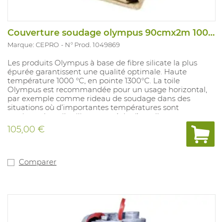
Couverture soudage olympus 90cmx2m 1000°
Marque: CEPRO
N° Prod. 1049869
Les produits Olympus à base de fibre silicate la plus
épurée garantissent une qualité optimale. Haute
température 1000 °C, en pointe 1300°C. La toile
Olympus est recommandée pour un usage horizontal,
par exemple comme rideau de soudage dans des
situations où d’importantes températures sont
atteintes. La toile silicate possède d’excellentes
caractéristiques liées à une utilisation lors de projections
105,00 €
à haute température. Cette toile est donc adaptée à
une utilisation dans des conditions pouvant être
extrêmes. Pas d'EPI.
Comparer