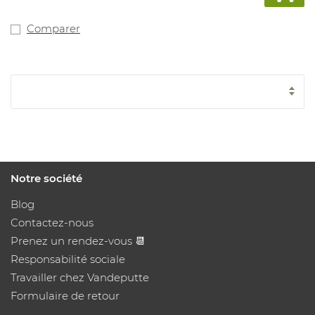
ramasser la couverture et la hisser au-dessus du chario
élévateur en feu. Livré dans un sac de transport.
Résistance à température constante jusqu'à 1000°C
Comparer
(court terme jusqu'à 1300°C)
Notre société
Blog
Contactez-nous
Prenez un rendez-vous 📆
Responsabilité sociale
Travailler chez Vandeputte
Formulaire de retour