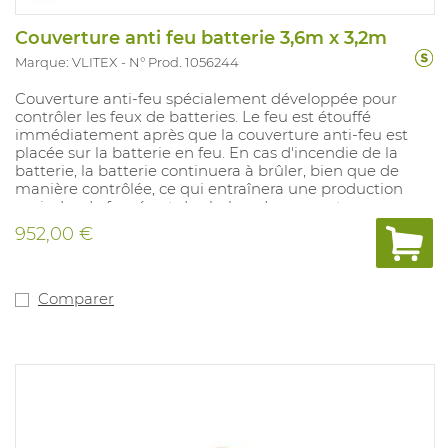
Couverture anti feu batterie 3,6m x 3,2m
Marque: VLITEX
N° Prod. 1056244
Couverture anti-feu spécialement développée pour
contrôler les feux de batteries. Le feu est étouffé
immédiatement après que la couverture anti-feu est
placée sur la batterie en feu. En cas d'incendie de la
batterie, la batterie continuera à brûler, bien que de
manière contrôlée, ce qui entraînera une production
moindre de fumée et de chaleur. La couverture
premium peut être utilisée plusieurs fois. Sac de
952,00 €
transport inclus.
Comparer