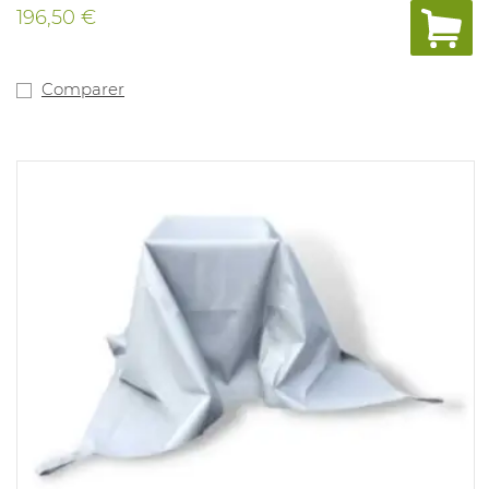
extrémités ne s'effilochent pas après la coupe. La toile
196,50 €
PALLAS ne contient pas d'amiante. Dimensions: 2m x
3m avec ourlets. Pas d'EPI.
Comparer