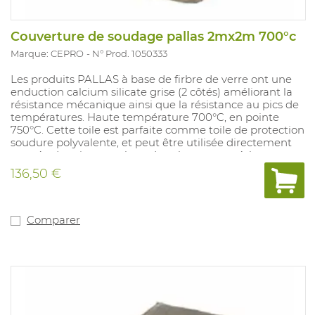
Couverture de soudage pallas 2mx2m 700°c
Marque: CEPRO
N° Prod. 1050333
Les produits PALLAS à base de firbre de verre ont une
enduction calcium silicate grise (2 côtés) améliorant la
résistance mécanique ainsi que la résistance au pics de
températures. Haute température 700°C, en pointe
750°C. Cette toile est parfaite comme toile de protection
soudure polyvalente, et peut être utilisée directement
coupée depuis un rouleau dans le mesure où les
extrémités ne s'effilochent pas après la coupe. La toile
136,50 €
PALLAS ne contient pas d'amiante. Dimensions: 2m x
2m avec ourlets. Pas d'EPI.
Comparer