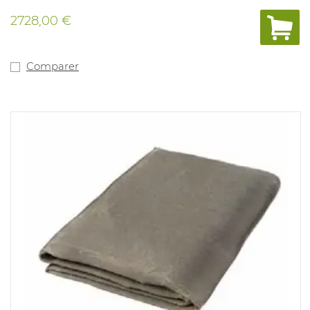
production moindre de fumée et de chaleur. La
couverture Premium peut être utilisée plusieurs fois et
2728,00 €
est équipée de 2 longues poignéés de 120cm pour hisser
facilement la couverture au-dessus du véhicule en feu.
Livré dans un sac de transport. Résistance à
température constante jusqu'à 1000°C (court terme
Comparer
jusqu'à 1300°C)