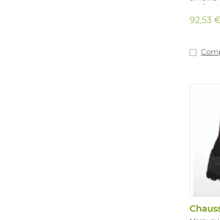
antibact
PU/Nitri
92,53 
Comp