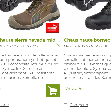
Chaus haute sierra nevada mid s3 hro hi
 PUMA
N° Prod. 1053323
Marque: PUMA
N° Prod. 105
e haute en cuir plein fleur, avec
Chaussure haute en cuir p
anti perforation synthétique et
semelle anti perforation e
200J composite. Pourvue d'une
embout 200J synthétique
e SympaTex. Semelle en
d'une doublure SympaTex
l, antidérapant SRC, résistante
PU/Nitrile, antidérapant S
es et acides. Semelle de
aux huiles et acides. Sem
é amovible en polyuréthane
propreté amovible en po
de textile. Pointures: 36-48.
revêtue de textile. Pointu
€
179,00 €
arer
Comparer