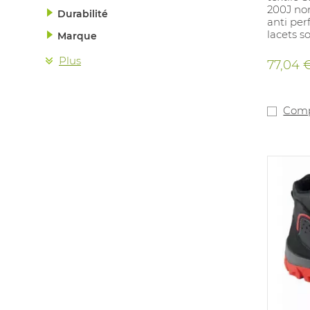
200J no
Durabilité
anti per
lacets s
Marque
couvertu
Semelle 
Plus
77,04 
assure l
PU/caou
hydrocar
tempéra
Comp
Antistati
applicat