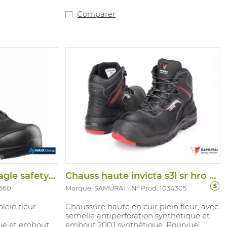
t pour: les
 générales et les
Comparer
avec une
ngue durée.
rdance avec: EN
RO SRC.
Chaus haute black eagle safety 50 mid s3
Chauss haute invicta s3l sr hro fo hi ci
5660
Marque: SAMURAI
N° Prod. 1034305
lein fleur
Chaussure haute en cuir plein fleur, avec
semelle antiperforation synthétique et
que et embout
embout 200J synthétique. Pourvue