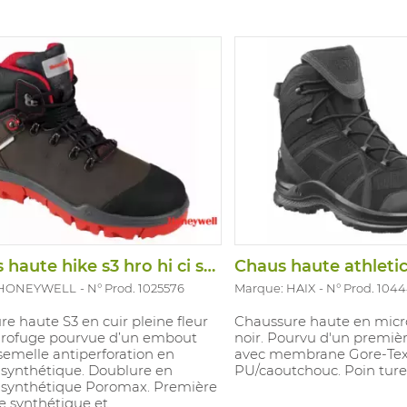
Chauss haute hike s3 hro hi ci src
 HONEYWELL
N° Prod. 1025576
Marque: HAIX
N° Prod. 104
e haute S3 en cuir pleine fleur
Chaussure haute en micro
drofuge pourvue d’un embout
noir. Pourvu d'un premièr
semelle antiperforation en
avec membrane Gore-Tex
 synthétique. Doublure en
PU/caoutchouc. Poin tures
 synthétique Poromax. Première
e synthétique et