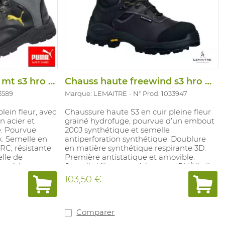
Chaus haute borneo mt s3 hro hi ci wr an
Chauss haute freewind s3 hro hi ci src
3589
Marque: LEMAITRE
N° Prod. 1033947
lein fleur, avec
Chaussure haute S3 en cuir pleine fleur
n acier et
grainé hydrofuge, pourvue d’un embout
. Pourvue
200J synthétique et semelle
. Semelle en
antiperforation synthétique. Doublure
RC, résistante
en matière synthétique respirante 3D.
elle de
Première antistatique et amovible.
lyuréthane
Semelle Vibram extérieure en PU/Nitril,
res: 36-48.
SRC anti-dérapant. 100% sans métal.
103,50 €
Pointures: 35-49.
Comparer