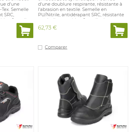
vue d'une
d'une doublure respirante, résistante à
-Tex. Semelle
l'abrasion en textile. Semelle en
nt SRC,
PU/Nitrile, antidérapant SRC, résistante
cides. Semelle
aux huiles et acides. Semelle de
 polyuréthane
propreté amovible en polyuréthane
62,73 €
es: 35-51.
revêtue de textile. 100% sans métal.
s industrielles
Pointures: 37-48. Convient pour
 avec: EN ISO
applications industrielles générales. En
RC.
accordance avec: EN ISO 20345 S3 HRO
Comparer
HI CI SRC.