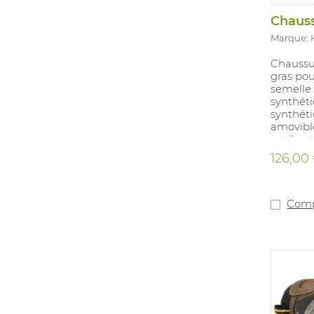
Marque:
Chaussur
gras po
semelle 
synthét
synthét
amovibl
antibact
PU/Nitri
126,00
Comp