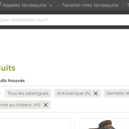
Appelez Vandeputte
Travailler chez Vandeputte
uits
uits trouvés
r:
Tous les catalogues
Antistatique (A)
Semelle ré
ance au chaleur (HI)