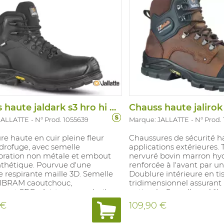
Chauss haute jaldark s3 hro hi ci src
JALLATTE
N° Prod. 1055639
Marque: JALLATTE
N° Prod.
e haute en cuir pleine fleur
Chaussures de sécurité h
drofuge, avec semelle
applications extérieures. 
foration non métale et embout
nervuré bovin marron hy
nthétique. Pourvue d'une
renforcée à l'avant par u
 respirante maille 3D. Semelle
Doublure intérieure en ti
IBRAM caoutchouc,
tridimensionnel assurant 
pant SRC, résistante aux huiles
optimale. Semelle en Vibr
es. Première de propreté SOFT en
Résistance à la chaleur ju
 €
109,90 €
thane Dynamic de BASF, amortit
aux hydrocarbures et aux 
ts de pression, améliore la
Crampons autonettoyants