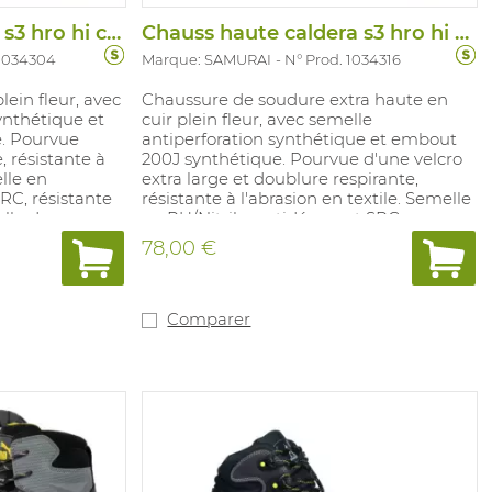
Chauss basse invicta s3 hro hi ci src
Chauss haute caldera s3 hro hi ci src fe
 1034304
Marque: SAMURAI
N° Prod. 1034316
lein fleur, avec
Chaussure de soudure extra haute en
ynthétique et
cuir plein fleur, avec semelle
. Pourvue
antiperforation synthétique et embout
, résistante à
200J synthétique. Pourvue d'une velcro
elle en
extra large et doublure respirante,
RC, résistante
résistante à l'abrasion en textile. Semelle
elle de
en PU/Nitrile, antidérapant SRC,
lyuréthane
résistante aux huiles et acides. Semelle
78,00 €
ans métal.
de propreté amovible en polyuréthane
revêtue de textile. 100% sans métal.
Pointures: 38-48.
Comparer