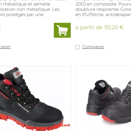
n métallique et semelle
200J en composite. Pour
foration non métallique. Les
doublure respirante, Gore
ont protégés par une
en PU/Nitrile, antidérapa
re en cuir résistant à étincelles.
résistante aux huiles et a
antistatique AIR
de propreté amovible en
€
à partir de
151,20 €
a stabilité. Semelle en
revêtue de textile. Pointur
tchouc, résistant aux
Convient pour application
bons, à l'abrasion et aux
générales. En accordance
tures jusqu'à 300°C.
20345 S3 HRO HI CI WR S
arer
Comparer
que. Tailles: 39-48. Poids: 710g.
ions industrielles générales.