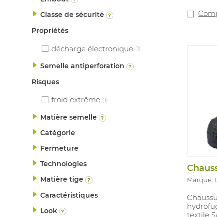
répartit
chocs ta
Comp
Classe de sécurité
100% san
Propriétés
décharge électronique
(1)
Semelle antiperforation
Risques
froid extrême
(1)
Matière semelle
Catégorie
Fermeture
Technologies
Matière tige
Marque:
Caractéristiques
Chaussur
hydrofu
Look
textile