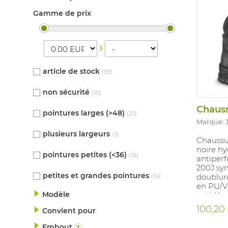
Gamme de prix
article de stock
(59)
non sécurité
(10)
pointures larges (>48)
(23)
Marque: 
plusieurs largeurs
(3)
Chaussur
noire hy
pointures petites (<36)
(19)
antiper
200J sy
petites et grandes pointures
doublure
(14)
en PU/V
Modèle
antidéra
et acid
100,20
Convient pour
polyuré
les poin
Embout