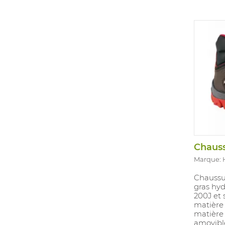
Marque:
Chaussur
gras hy
200J et 
matière
matière
amovibl