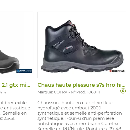
Chaus haute athletic 2.1 gtx mid o2 hro
Chaus haute plessure s7s hro hi ci fo lg
4414
Marque: COFRA
N° Prod. 1060111
fibre/textile
Chaussure haute en cuir plein fleur
e antistatique
hydrofugé avec embout 200J
. Semelle en
synthétique et semelle anti-perforation
: 35-51.
synthétique. Pourvu d'un prem ière
antistatique avec membrane GoreTex.
Semelle en PU/Nitrile. Pointures: 39-48.