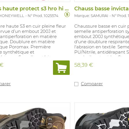
Chauss haute protect s3 hro hi ci src
 HONEYWELL
N° Prod. 1025574
Marque: SAMURAI
N° Prod.
e haute S3 en cuir pleine fleur
Chaussure basse en cuir p
urvue d’un embout 200J et
semelle antiperforation s
antiperforation en matière
embout 200J synthétique
ique. Doublure en matière
d'une doublure respirante
ique Poromax. Première
l'abrasion en textile. Sem
e synthétique et
PU/Nitrile, antidérapant S
érienne. Semelle extérieure en
aux huiles et acides. Sem
le. Pointures : 37-48.
propreté amovible en po
 €
58,39 €
revêtue de textile. 100% s
Pointures: 37-48.
arer
Comparer