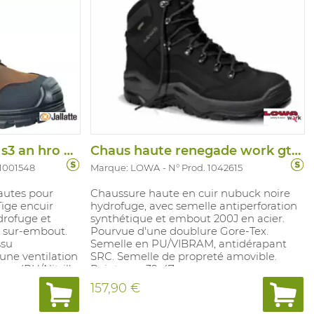
Chauss haute jalirok s3 an hro hi ci src
Chaus haute renegade work gtx black s3
 1001548
Marque: LOWA
N° Prod. 1042615
autes pour
Chaussure haute en cuir nubuck noire
Tige encuir
hydrofuge, avec semelle antiperforation
drofuge et
synthétique et embout 200J en acier.
n sur-embout.
Pourvue d'une doublure Gore-Tex.
ssu
Semelle en PU/VIBRAM, antidérapant
une ventilation
SRC. Semelle de propreté amovible.
am (PU/Nitril).
Pointures: 39-47.
squ'à 300 °C,
157,90 €
huiles.
.