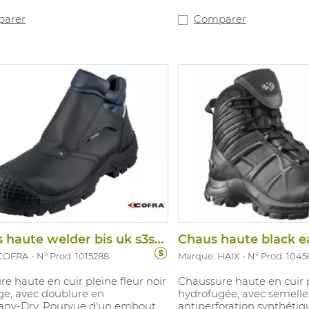
ion du poids et l’absorption des
Antistatiques. Conviennen
lonniers. Anatomique, perforée.
applications industrielles
arer
Comparer
s métal. Pointures: 38-47.
travaux sur des surfaces 
chaleur extrême et de lo
Pointures: 38-47. En acco
ISO 20345 S3 AN HI CI H
Chauss haute welder bis uk s3s hro hi ci
 COFRA
N° Prod. 1015288
Marque: HAIX
N° Prod. 104
e haute en cuir pleine fleur noir
Chaussure haute en cuir p
ge, avec doublure en
hydrofugée, avec semelle
 Sany-Dry. Pourvue d'un embout
antiperforation synthéti