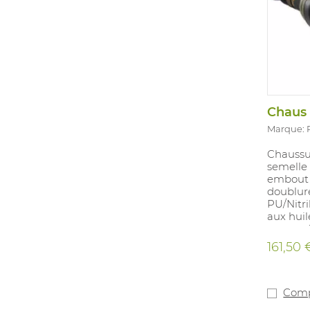
Marque:
Chaussur
semelle 
embout 
doublur
PU/Nitri
aux huil
propret
revêtue 
161,50 
Comp