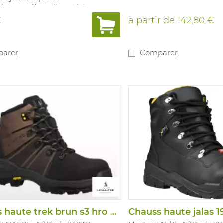
érienne. Semelle extérieure en
le. Pointures : 35-49.
€
à partir de
142,80 €
arer
Comparer
Chauss haute trek brun s3 hro hi ci src