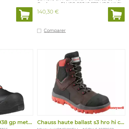
Conforme: EN ISO 20345 S7S HRO HI CI
FO LG SC SR
140,30 €
Comparer
Chauss haute jalas 1938 gp meta s3 m hro
Chauss haute ballast s3 hro hi ci src